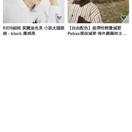
KIDS細框 莫蘭迪色系 小孩太陽眼
【自由配色】超彈性輕量減塑
鏡 - black 霧感黑
Pebax環保減塑 撞色圓圓框太陽
眼鏡
LE FOON
day date goodie
NT$ 890
NT$ 580
可客製
經典方框 親子太陽眼鏡 彈性軟料
【VIGHT】 MOLLY - KIDS 兒童