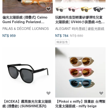
偏光太陽眼鏡 (摺疊式) Calmo
玩酷時尚造型輕量矽膠彈性兒童
Gumi Folding Polarized
太陽眼鏡│UV400小孩墨鏡-4色任
Sunglasses
選
PALAS & DÉCORÉ LUONNOS
ALEGANT 時尚墨鏡│濾藍光眼鏡
NT$ 959
NT$ 784
NT$ 880
獨家販售
【ACEKA】霧黑微光兒童太陽眼
【Pinkoi x miffy】限量款 台灣製
鏡 (摺疊款) (SUNSHINE系列)
兒童太陽眼鏡 - miffy beige