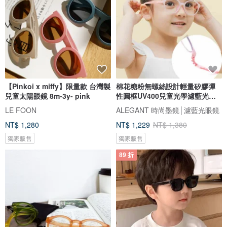
【Pinkoi x miffy】限量款 台灣製
棉花糖粉無螺絲設計輕量矽膠彈
兒童太陽眼鏡 8m-3y- pink
性圓框UV400兒童光學濾藍光眼
鏡
LE FOON
ALEGANT 時尚墨鏡│濾藍光眼鏡
NT$ 1,280
NT$ 1,229
NT$ 1,380
獨家販售
獨家販售
89 折