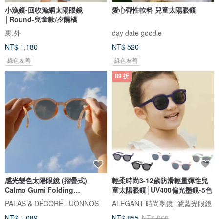
小漁鏡-回收漁網太陽眼鏡
愛心彈性軟料 兒童太陽眼鏡
│Round-兒童款/夕陽橘
裏.外
day date goodie
NT$ 1,180
NT$ 520
綠色友善
綠色友善
89 折
感光變色太陽眼鏡 (摺疊式)
輕柔時尚3-12歲防滑輕量彈性兒
Calmo Gumi Folding
童太陽眼鏡│UV400偏光墨鏡-5色
Photochromic Sunglasses
PALAS & DÉCORÉ LUONNOS
ALEGANT 時尚墨鏡│濾藍光眼鏡
NT$ 1,089
NT$ 855
NT$ 960