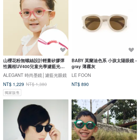
山櫻花粉無螺絲設計輕量矽膠彈
BABY 莫蘭迪色系 小孩太陽眼鏡 -
性圓框UV400兒童光學濾藍光眼
gray 薄霧灰
鏡
ALEGANT 時尚墨鏡│濾藍光眼鏡
LE FOON
NT$ 1,229
NT$ 1,380
NT$ 890
獨家販售