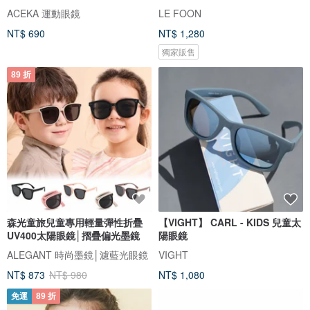
ACEKA 運動眼鏡
LE FOON
NT$ 690
NT$ 1,280
獨家販售
89 折
森光童旅兒童專用輕量彈性折疊
【VIGHT】 CARL - KIDS 兒童太
UV400太陽眼鏡│摺疊偏光墨鏡
陽眼鏡
ALEGANT 時尚墨鏡│濾藍光眼鏡
VIGHT
NT$ 873
NT$ 980
NT$ 1,080
免運
89 折