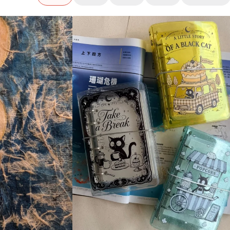
藍色拉
長石
US$
天然精
55.68
油香氛
裸蠟
拋_手
繪原畫
US$
34.61
月亮盈
Pinkoi 精選皮包 · 皮革包
情人節禮物推薦｜送到心
Pinkoi 文具插畫｜台日
購物袋、環保袋推薦！摺疊收
缺 掛
US$
畫 手
148.46