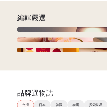
編輯嚴選
限定新色 日本月兔印 日製原木柄琺
高品質真皮肩背包
軟糖燈-G
雲朵系列/畢業花束/向日葵花束/滿天星
【
印度手工丨舊時光羊皮書-三月女神
KUMAYA BAKERY 透明貼紙
乾燥花/木棉花乾燥花
【 獲德國iF設計獎 】防潑水 ! 情緒分裂 | 職人
【天母排隊名店】慶祝烘焙蛋黃酥禮盒 9入裝 
茶浣熊巧克力系列 | 蠟印章套組
品牌選物誌
台灣
日本
韓國
泰國
探索世界