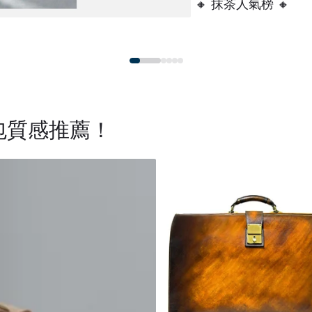
大人的理想書桌
🔸 抹茶人氣榜 🔸
雨中圓舞曲
生包質感推薦！