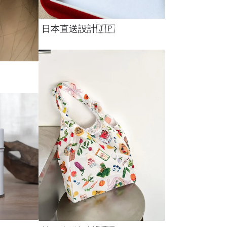
日本直送設計🇯🇵
Stanley 88 折倒數
父親節禮物
2026 臺灣文博會
結婚禮物
寵物宅特輯 🐾
旅行案內所 🎒
文具新品最前線