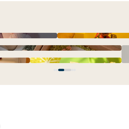
棋開得勝茶禮 | 日式典雅竹
官方授權任天堂二合一瑪利歐 
瑯茶壺-2.2L (IH爐可用)
/斜背包 簡約兩用款 咖啡色
ummy 療癒軟糖夜燈 床頭燈
【珍奶花花-花繪吊飾】吊飾 
禮盒-可客製雷雕 
Figurin
CELLUTANE】雙人沙發A01加長型(2P)日本製平價沙發 皮
CHENSON真皮 超薄第三代8卡L型長夾 外側附獨立零錢袋
【 花園禮盒 】水泥香氛蠟燭 x 花草盒 緞帶包裝
(W22437)
革/燈芯絨
大背包 x 奶茶
【滿五萬免費燙金/一件免運】柚香禮
\\\現貨///木森小花擴香座系列 - 擺件 /
| 減糖紅豆沙
 兩歲紀念生日
幽默搞怪風 外星人綁架鑰匙圈
色
盒 與眾不同的創意柚子禮盒
擴香 / 小花瓶