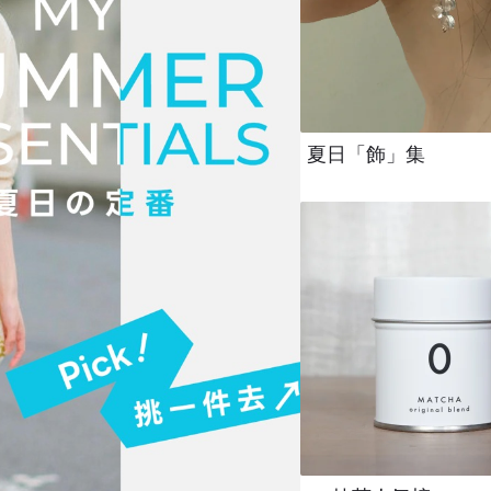
新鮮人推薦👜
文具森林入學式
人氣熱銷榜
夏日「飾」集
盛夏氣味記憶點
中秋節禮物
公益文具認購