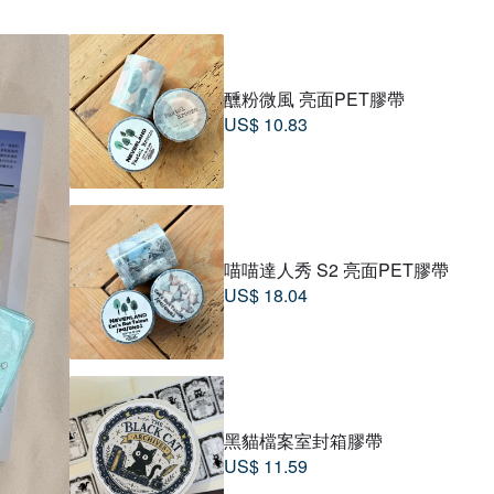
醺粉微風 亮面PET膠帶
US$ 10.83
喵喵達人秀 S2 亮面PET膠帶
US$ 18.04
包 · 真皮包包
坎的浪漫
韓文房具
納 / 環保
黑貓檔案室封箱膠帶
US$ 11.59