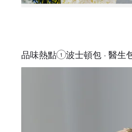
品味熱點
波士頓包 · 醫
1