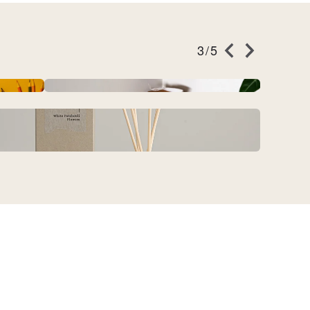
3/5
製手提箱
Mario
史努比小食光 #304不銹鋼保鮮碗3入
【客製化禮物】質感原木雙層首飾盒
木島BOKTO || 實木 || 免釘牆 不留痕
/ 掛飾
快速出貨
e 發聲夜燈
胡桃木珠寶飾品首飾收納刻字
組(1200ml+720ml+420ml)
凹槽層板 衛生紙層架 壁掛
貓窗台 貓窗吊床 貓窗台 貓窗床 貓窗座 貓窗架 貓
【公益計畫 x 有愛的日子】愛貓狗的我們 雙碗醬
手工香氛擴香瓶【琥珀菸草】木質香 | 送禮推薦
油碟禮盒組
窗台吊床