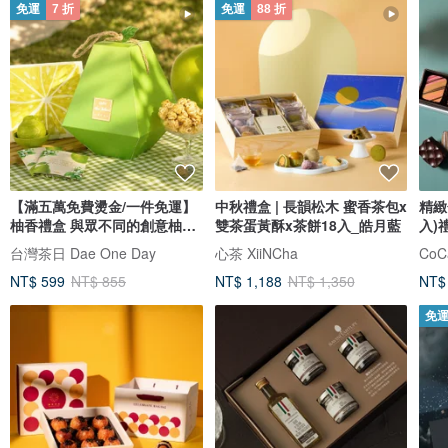
免運
7 折
免運
88 折
【滿五萬免費燙金/一件免運】
中秋禮盒 | 長韻松木 蜜香茶包x
精緻
柚香禮盒 與眾不同的創意柚子
雙茶蛋黃酥x茶餅18入_皓月藍
入)
禮盒
工坊
台灣茶日 Dae One Day
心茶 XiiNCha
NT$ 599
NT$ 855
NT$ 1,188
NT$ 1,350
NT$
免