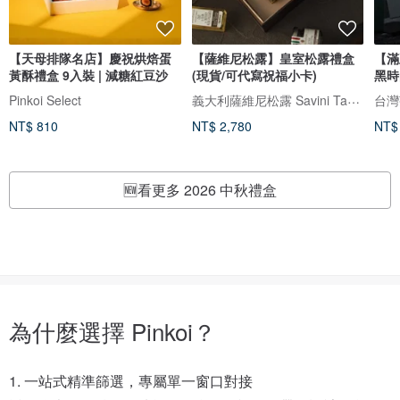
【天母排隊名店】慶祝烘焙蛋
【薩維尼松露】皇室松露禮盒
【滿
黃酥禮盒 9入裝 | 減糖紅豆沙
(現貨/可代寫祝福小卡)
黑時
中秋
義大利薩維尼松露 Savini Tartufi
Pinkoi Select
台灣茶
NT$ 810
NT$ 2,780
NT$
🆕看更多 2026 中秋禮盒
為什麼選擇 Pinkoi？
1. 一站式精準篩選，專屬單一窗口對接