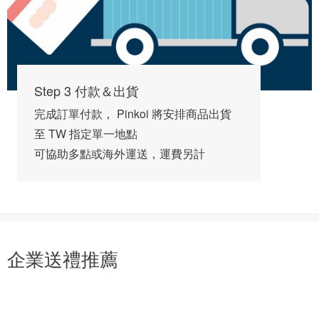
Step 3 付款＆出貨
完成訂單付款， Pinkoi 將安排商品出貨
至 TW 指定單一地點
可協助多點或海外運送，運費另計
企業送禮推薦
企
員
業
工
贈
贈
禮
禮