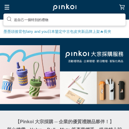
送自己一個特別的禮物
墨墨頭後背包
fairy and you
日本鑒定中古包
皮夾
新品牌上架🔥
長夾
【Pinkoi 大宗採購 ─ 企業的優質禮贈品夥伴！】
