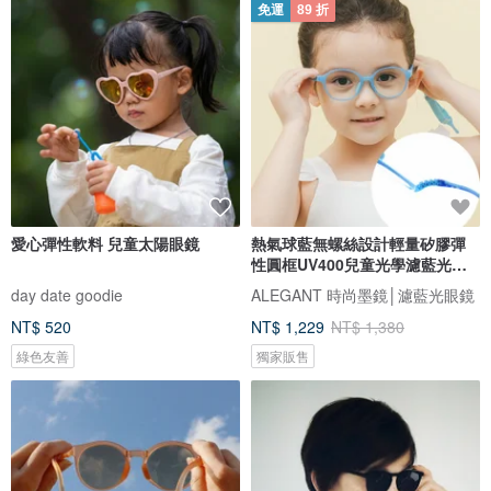
免運
89 折
愛心彈性軟料 兒童太陽眼鏡
熱氣球藍無螺絲設計輕量矽膠彈
性圓框UV400兒童光學濾藍光眼
鏡
day date goodie
ALEGANT 時尚墨鏡│濾藍光眼鏡
NT$ 520
NT$ 1,229
NT$ 1,380
綠色友善
獨家販售