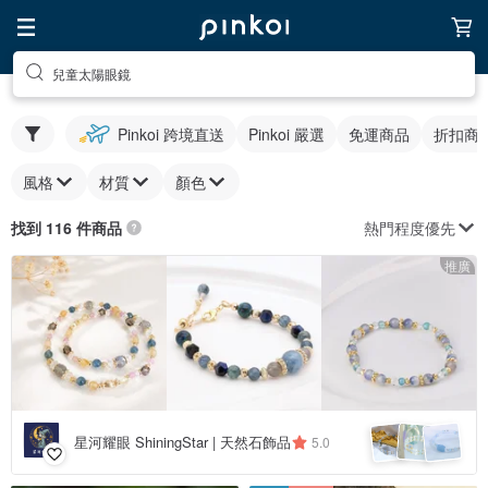
兒童太陽眼鏡
Pinkoi 跨境直送
Pinkoi 嚴選
免運商品
折扣商
風格
材質
顏色
熱門程度優先
找到 116 件商品
推廣
星河耀眼 ShiningStar | 天然石飾品
5.0