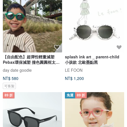
【自由配色】超彈性輕量減塑
splash ink art _ parent-child
Pebax環保減塑 撞色圓圓框太陽
小孩款 北歐墨點黑
眼鏡
day date goodie
LE FOON
NT$ 580
NT$ 1,200
可客製
89 折
免運
89 折