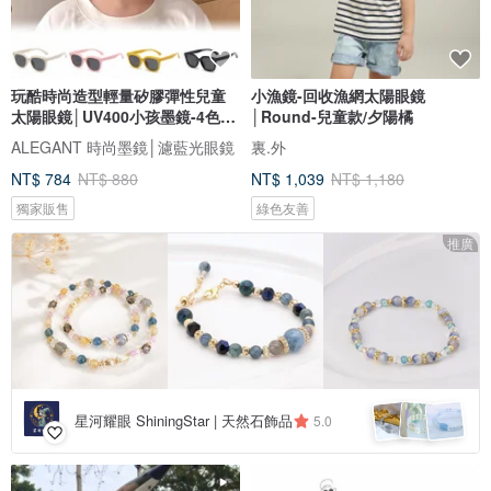
玩酷時尚造型輕量矽膠彈性兒童
小漁鏡-回收漁網太陽眼鏡
太陽眼鏡│UV400小孩墨鏡-4色任
│Round-兒童款/夕陽橘
選
ALEGANT 時尚墨鏡│濾藍光眼鏡
裏.外
NT$ 784
NT$ 880
NT$ 1,039
NT$ 1,180
獨家販售
綠色友善
推廣
星河耀眼 ShiningStar | 天然石飾品
5.0