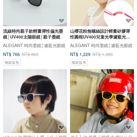
流線時尚親子款輕量彈性偏光墨
山櫻花粉無螺絲設計輕量矽膠彈
鏡│UV400太陽眼鏡│親子墨鏡
性圓框UV400兒童光學濾藍光眼
鏡
ALEGANT 時尚墨鏡│濾藍光眼鏡
ALEGANT 時尚墨鏡│濾藍光眼鏡
NT$ 766
NT$ 860
NT$ 1,229
NT$ 1,380
獨家販售
獨家販售