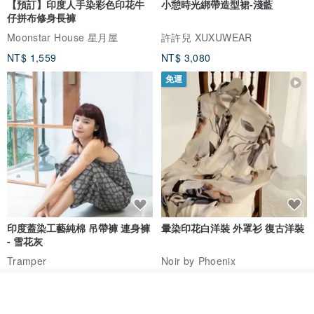
【預訂】印度人手染彩色印花牛
小憩時光綁帶造型裙-淺藍
仔拼布修身長褲
Moonstar House 星月屋
許許兒 XUXUWEAR
NT$ 1,559
NT$ 3,080
免運
我要排隊
加入收藏
了解品牌