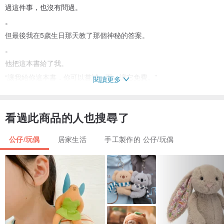
過這件事，也沒有問過。
。
但最後我在5歲生日那天教了那個神秘的答案。
。
他把這本書給了我。
“讓我給你這本書，你可以嘗試一下，讓它免費。”
閱讀更多
。
“但是爸爸，我的臉也很扁平”
看過此商品的人也搜尋了
。
是的，我已經持平了。
公仔/玩偶
居家生活
手工製作的 公仔/玩偶
今天我正在某個地方小睡，我正在尋找動物的貓徘徊