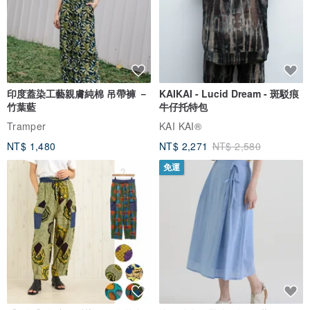
與此商品相似
免運
88 折
印度蓋染工藝親膚純棉 吊帶褲 －
KAIKAI - Lucid Dream - 斑駁痕
竹葉藍
牛仔托特包
Tramper
KAI KAI®
NT$ 1,480
NT$ 2,271
NT$ 2,580
免運