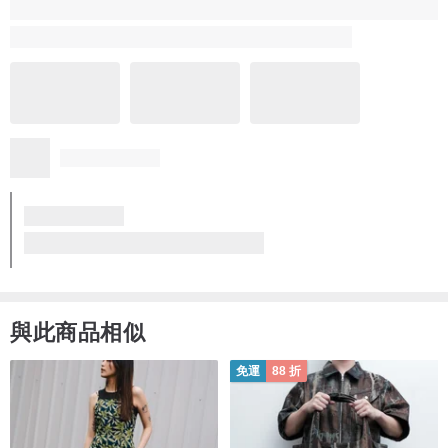
2 年前
商品寄送很快在過年前就收到了，拿著花生的九尾貓實在太可愛
了，第一眼看到就非常喜歡，擺放在桌上一整個療癒，
陪我過了一個好年。
已追蹤設計師的IG ， 因為作品很有特色。
更多
質感優異
符合期望
風格獨特
運送迅速
花生九尾貓
1 人覺得有幫助
看品牌所有評價 (104)