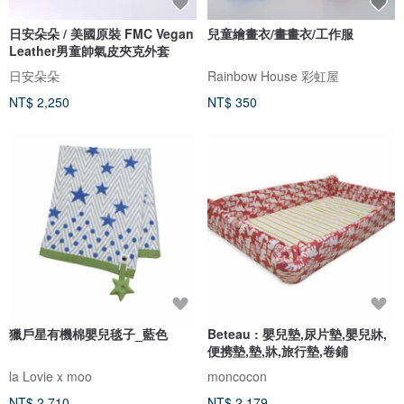
日安朵朵 / 美國原裝 FMC Vegan
兒童繪畫衣/畫畫衣/工作服
Leather男童帥氣皮夾克外套
日安朵朵
Rainbow House 彩虹屋
NT$ 2,250
NT$ 350
獵戶星有機棉嬰兒毯子_藍色
Beteau : 嬰兒墊,尿片墊,嬰兒牀,
便携墊,墊,牀,旅行墊,卷鋪
la Lovie x moo
moncocon
NT$ 2,710
NT$ 2,179