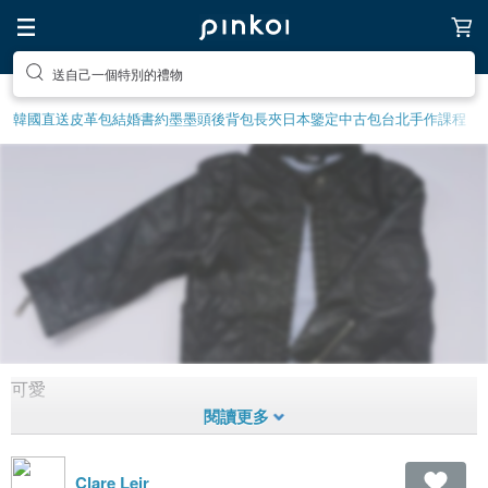
送自己一個特別的禮物
韓國直送皮革包
結婚書約
墨墨頭後背包
長夾
日本鑒定中古包
台北手作課程
可愛
兒童1
1,240
1
8年前
拼貼
Clare Leir