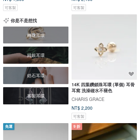
可客製
可客製
你是不是想找
轉珠耳環
純銀耳環
鋯石耳環
14K 四葉鑽鎖珠耳環 (單個) 耳骨
耳窩 洗澡碰水不褪色
客製耳環
CHARIS GRACE
NT$ 2,200
可客製
免運
9 折