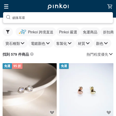
鎖珠耳環
Pinkoi 跨境直送
Pinkoi 嚴選
免運商品
折扣商
寶石種類
電鍍顏色
客製化
材質
顏色
熱門程度優先
找到 579 件商品
免運
95 折
免運