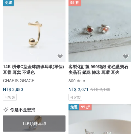
免運
95 折
14K 橫條C型金球鎖珠耳環(單個)
客製化訂製 999純銀 彩色藍寶石
耳骨 耳窩 不退色
尖晶石 鎖珠 轉珠 耳環 耳夾
CHARIS GRACE
800 do c
NT$ 3,980
NT$ 2,071
NT$ 2,180
可客製
可客製
免運
95 折
你是不是想找
14K鎖珠耳環