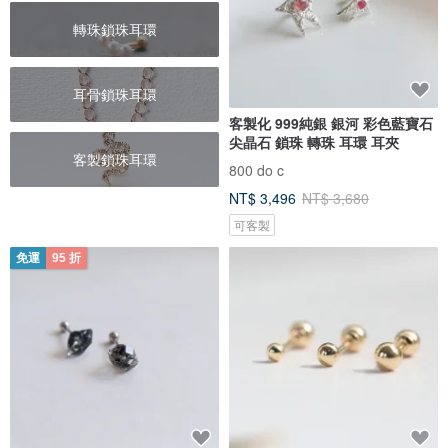
轉珠鎖珠耳環
耳骨鎖珠耳環
客製化 999純銀 銀河 彩色藍寶石
尖晶石 鎖珠 轉珠 耳環 耳夾
客製鎖珠耳環
800 do c
NT$ 3,496
NT$ 3,680
可客製
免運
95 折