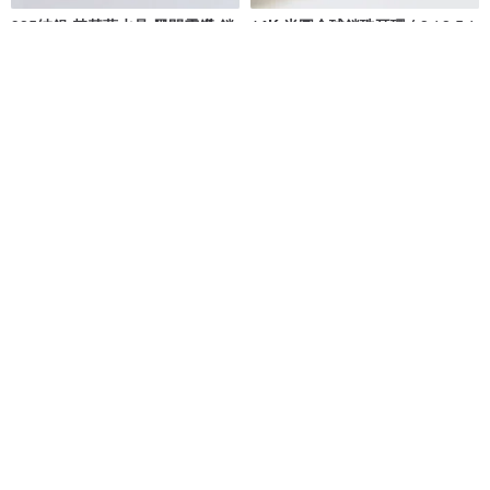
925純銀 赫基蒙水晶 黑閃靈鑽 鎖
14K 半圓金球鎖珠耳環 ( 2 / 2.5 /
珠 轉珠 耳環 耳夾 免費送禮包裝
3 mm) (單個) 耳骨耳窩不退色
COOL & HOT
CHARIS GRACE
NT$ 1,026
NT$ 1,080
NT$ 1,400
可客製
可客製
免運
免運
95 折
Clear Charm。八心八箭單鑽轉珠
925純銀 三圓珠 水滴形 鎖珠 轉珠
耳環
耳環
MIESTILO JEWELRY
COOL & HOT