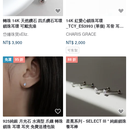
轉珠 14K 天然鑽石 四爪鑽石耳環
14K 紅愛心鎖珠耳環
鎖珠耳環 可戴洗澡
_TCY_ES3993 (單個) 耳骨 耳窩
不退色
岱姍珠寶xEliz.
CHARIS GRACE
NT$ 3,900
NT$ 2,000
可客製
免運
95 折
88 折
925純銀 月光石 水滴型 爪鑲 轉珠
星冕系列 - SELECT III * 純銀鎖珠
鎖珠 耳環 耳夾 免費送禮包裝
養耳棒