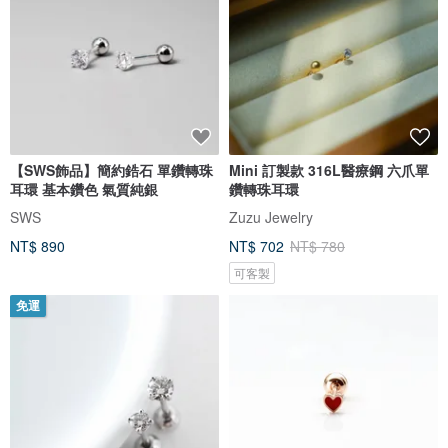
【SWS飾品】簡約鋯石 單鑽轉珠
Mini 訂製款 316L醫療鋼 六爪單
耳環 基本鑽色 氣質純銀
鑽轉珠耳環
SWS
Zuzu Jewelry
NT$ 890
NT$ 702
NT$ 780
可客製
免運