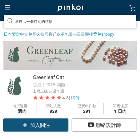
前往打造療癒的放鬆生活
日本鑒定中古包
長夾
韓國直送皮革包
長夾
墨墨頭後背包
snoopy
Greenleaf Cat
香港 | 2015 開館
上次上線
超過 1 週
4.8
(102)
出貨速度
關注人數
已賣出件數
回應速度
一週內
929
291
1 日內
領優惠券
聯絡設計師
加入關注