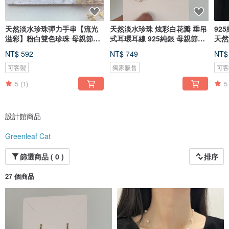
天然淡水珍珠彈力手串【流光
天然淡水珍珠 炫彩白花瓣 垂吊
92
溢彩】粉白雙色珍珠 母親節禮
式耳環耳線 925純銀 母親節禮
天然
物
物
NT$ 592
NT$ 749
NT$
可客製
獨家販售
可
5
(1)
5
設計館商品
Greenleaf Cat
篩選商品 ( 0 )
排序
27 個商品