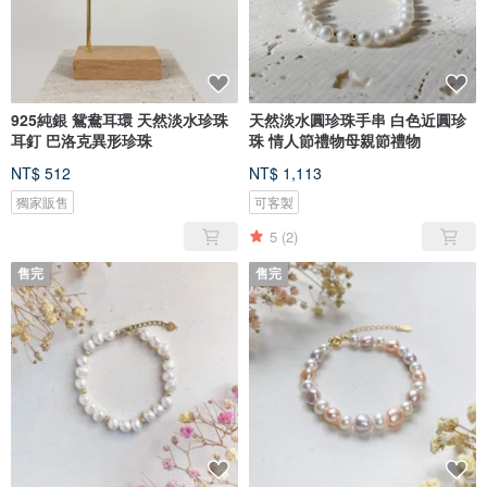
925純銀 鴛鴦耳環 天然淡水珍珠
天然淡水圓珍珠手串 白色近圓珍
耳釘 巴洛克異形珍珠
珠 情人節禮物母親節禮物
NT$ 512
NT$ 1,113
獨家販售
可客製
5
(2)
售完
售完