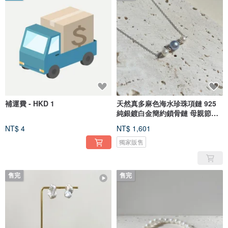
補運費 - HKD 1
天然真多麻色海水珍珠項鏈 925
純銀鍍白金簡約鎖骨鏈 母親節禮
物
NT$ 4
NT$ 1,601
獨家販售
售完
售完