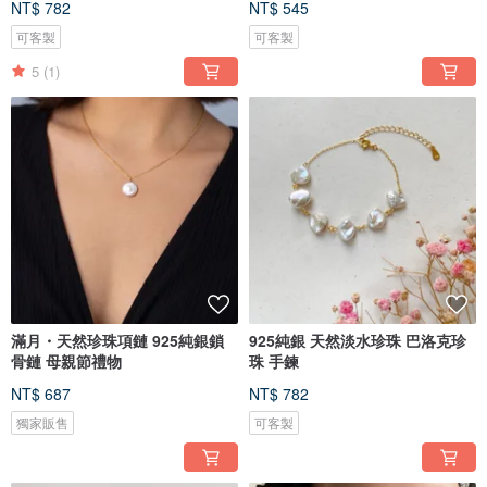
NT$ 782
NT$ 545
可客製
可客製
5
(1)
滿月・天然珍珠項鏈 925純銀鎖
925純銀 天然淡水珍珠 巴洛克珍
骨鏈 母親節禮物
珠 手鍊
NT$ 687
NT$ 782
獨家販售
可客製