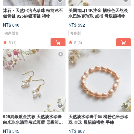
沐石・天然巴洛克珍珠 極簡沐石
美國進口14K注金 橘粉色天然淡
鎖骨鏈 925純銀項鏈 禮物
水巴洛克珍珠 戒指 母親節禮物
NT$ 640
NT$ 592
獨家販售
可客製
5
(1)
5
(3)
925純銀鍍金抗敏 天然淡水珍珠
天然淡水珍珠手串 橘粉色米形珍
白米珠水滴垂吊式耳環 母親節禮
珠 金珠 母親節禮物 手鍊
物
NT$ 545
NT$ 687