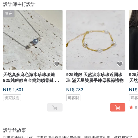
設計師主打設計
售完
天然真多麻色海水珍珠項鏈
925純銀 天然淡水珍珠近圓珍
92
925純銀鍍白金簡約鎖骨鏈 母
珠 滿天星雙層手鍊母親節禮物
天然
親節禮物
NT$ 1,601
NT$ 782
NT$
獨家販售
可客製
可
5
設計館故事
香港本地設計手作，主要使用天然珍珠和貴金屬，設計出優質耐用、價格相宜又