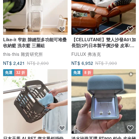
Like-it 窄款 隙縫型多功能可堆疊
【CELLUTANE】雙人沙發A01加
收納籃 洗衣籃 三層組
長型(2P)日本製平價沙發 皮革/燈
芯絨
this-this 雜貨研究所
FULUX 弗洛克
NT$ 2,421
NT$ 2,690
NT$ 6,952
NT$ 7,900
免運
32 折
免運
8 折
日本天馬 ALBET 復古風斜掛快
淡水珍珠耳環 PT900 鉑金 皮光極