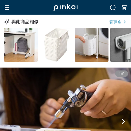
與此商品相似
看更多
1/9