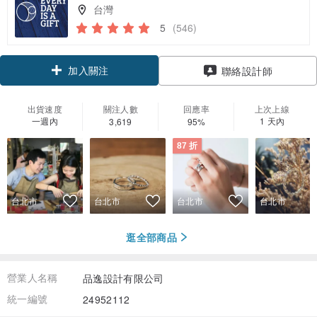
台灣
5
(546)
加入關注
聯絡設計師
出貨速度
關注人數
回應率
上次上線
一週內
1 天內
3,619
95%
87 折
台北市
台北市
台北市
台北市
逛全部商品
營業人名稱
品逸設計有限公司
統一編號
24952112