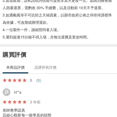
2.如需延期，請私訊站內信箱可提前非當天更改一次。如因消費者個
人因素退票，需酌收 30% 手續費，以及活動前 10天不予退票。
3.如遇颱風等不可抗拒之天候因素，以縣市政府公佈之停班停課標準
為依據，可改期或辦理退款。
4.一位製作一件，謝絕陪同者入場。
5.遲到超過15分鐘不得入場，亦無法退費及更改時間。
購買評價
本商品評價
品牌所有評價
5
(5)
H**a
3 年前
老師教學認真
且細心觀察每一個學員的狀態