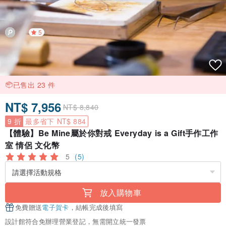
5
已售出 23 件
NT$ 7,956
NT$ 8,840
9 折
最多省下 NT$ 884
【體驗】Be Mine屬於你對戒 Everyday is a Gift手作工作
室 情侶 文化幣
5
(5)
放入購物車
免費贈送
電子賀卡
，結帳完成後填寫
設計館符合免辦理營業登記，無需開立統一發票