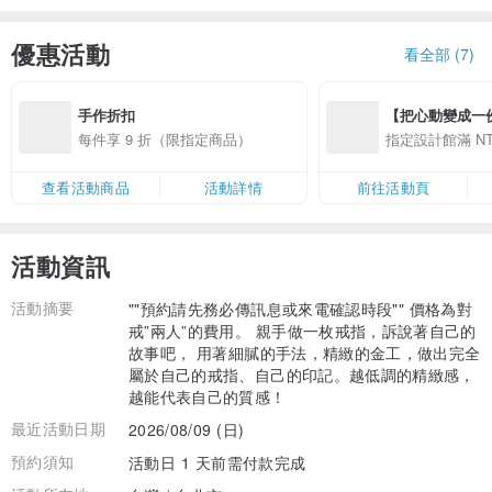
優惠活動
看全部 (7)
手作折扣
【把心動變成一份禮物
精選品牌全館滿 NT
每件享 9 折（限指定商品）
指定設計館滿 NT$
查看活動商品
活動詳情
前往活動頁
活動資訊
活動摘要
""預約請先務必傳訊息或來電確認時段"" 價格為對
戒”兩人”的費用。 親手做一枚戒指，訴說著自己的
故事吧， 用著細膩的手法，精緻的金工，做出完全
屬於自己的戒指、自己的印記。越低調的精緻感，
越能代表自己的質感！
最近活動日期
2026/08/09 (日)
預約須知
活動日 1 天前需付款完成