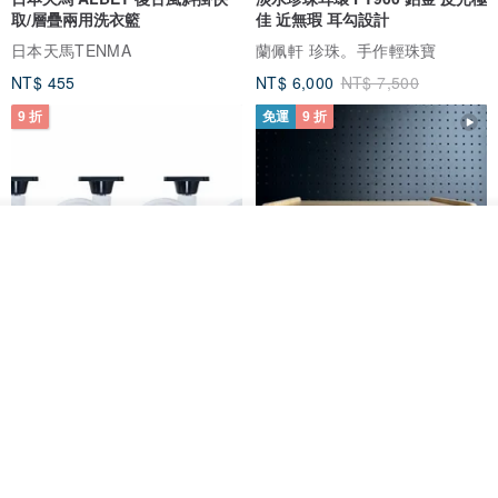
取/層疊兩用洗衣籃
佳 近無瑕 耳勾設計
日本天馬TENMA
蘭佩軒 珍珠。手作輕珠寶
NT$ 455
NT$ 6,000
NT$ 7,500
9 折
免運
9 折
放入購物車
加入收藏
了解品牌
日本Like-it 可堆疊收納洗衣籃專
雙抽屜螢幕增高架(寬42CM) 收納
用 -滑滑便利輪 (專用輪)
書桌展示架 手工 客製化雷射雕刻
this-this 雜貨研究所
Pinocchio’s cabin
NT$ 234
NT$ 260
NT$ 3,026
NT$ 3,362
免運
68 折