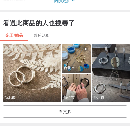
閱讀更多
就如同你我的相遇 讓我們陪伴彼此成為更好的人Be Mine.
（鑲鑽,電鍍 費用另計）
看過此商品的人也搜尋了
【 品牌官方介紹 】
科技的發達，讓商品多了生產量，卻失去了溫度與故事性。
金工/飾品
體驗活動
從構想討論到設計製作 BY YOURSELF
在這裡你能找到的不只是『商品』，而是一份無可取代的心意。以金
工設計訂製、教學、飾品販售為主。
獻給每一天 每天是禮物 EVERYDAY IS A GIFT
台北市
新北市
新竹市
台北市
看更多