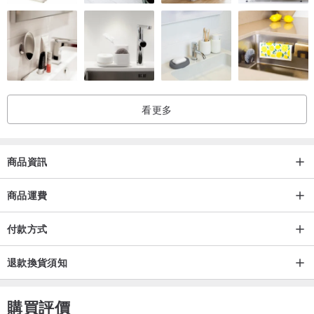
︱保養方式︱
※ 醫療鋼材質的飾品洗澡、睡覺時皆可以配戴。
※ 925純銀、14k包金材質的飾品洗澡、睡覺時建議取下，避免過度拉
扯、摩擦以及洗劑磨損飾品。
看更多
凡購買ZUZU JEWELRY的商品，我們皆會附贈密封夾鏈袋，佩戴完畢
後請保持飾品乾燥（可用紙巾輕輕擦拭飾品表面水氣）放入密封夾鏈
袋內收藏即可。
商品資訊
※ 游泳、泡溫泉時請取下飾品。
商品運費
付款方式
退款換貨須知
購買評價