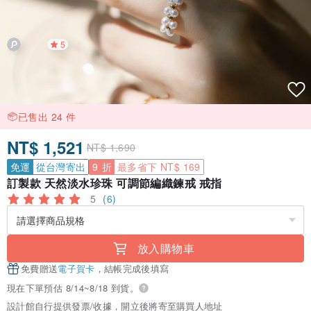
5
已售出 24 件
NT$ 1,521
NT$ 1,690
免運
從台灣寄出
9 折
最多省下 NT$ 169
訂製款 天然淡水珍珠 可調節編織鍊戒 戒指
5
(6)
放入購物車
免費贈送
電子賀卡
，結帳完成後填寫
現在下單預估 8/14~8/18 到貨。
設計館自行提供發票/收據，開立後將寄至購買人地址