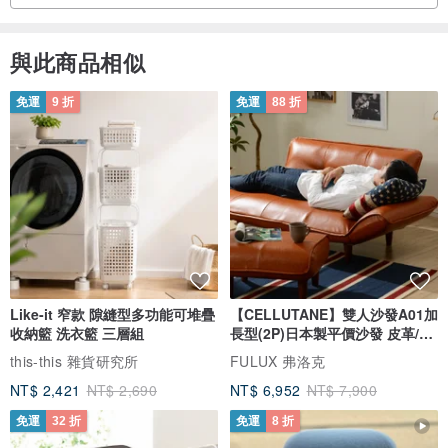
與此商品相似
免運
9 折
免運
88 折
Like-it 窄款 隙縫型多功能可堆疊
【CELLUTANE】雙人沙發A01加
收納籃 洗衣籃 三層組
長型(2P)日本製平價沙發 皮革/燈
芯絨
this-this 雜貨研究所
FULUX 弗洛克
NT$ 2,421
NT$ 2,690
NT$ 6,952
NT$ 7,900
免運
32 折
免運
8 折