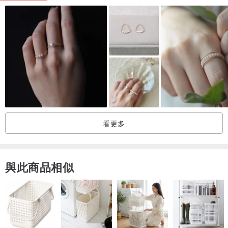
各個指圍皆可以配戴！
︱出貨天數︱
國內訂單：3至5個工作天出貨，出貨後約1至2天送達。
國外訂單：3至5個工作天出貨，香港、澳門訂單約1至2天送達。
※ 其他國家出貨後運送時間約為7至14個工作天，歡迎來信詢問。
※ 若屬急用送禮，請來信詢問設計師，我們會為您評估是否可在您預
期的時間內送達。
看更多
︱包裝說明︱
▼品牌禮盒包裝：（送禮推薦，需至以下連結加購。）▼
與此商品相似
www.pinkoi.com/product/se2jcUjG
一般出貨包裝：