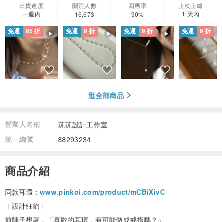
出貨速度
關注人數
回應率
上次上線
一週內
1 天內
16,673
90%
免運
85 折
免運
9 折
免運
9 折
免運
9 折
逛全部商品
營業人名稱
茿茿設計工作室
統一編號
88293234
商品介紹
同款耳環：
www.pinkoi.com/product/mCBiXivC
︱設計細節︱
前陣子想著，「喜歡的耳環，有可能做成戒指嗎？」