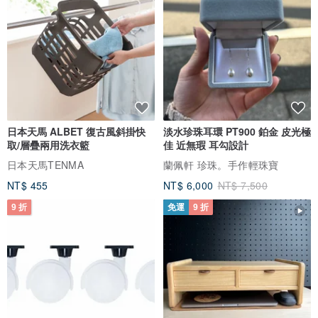
日本天馬 ALBET 復古風斜掛快
淡水珍珠耳環 PT900 鉑金 皮光極
取/層疊兩用洗衣籃
佳 近無瑕 耳勾設計
日本天馬TENMA
蘭佩軒 珍珠。手作輕珠寶
NT$ 455
NT$ 6,000
NT$ 7,500
9 折
免運
9 折