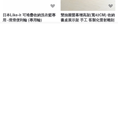
日本Like-it 可堆疊收納洗衣籃專
雙抽屜螢幕增高架(寬42CM) 收納
用 -滑滑便利輪 (專用輪)
書桌展示架 手工 客製化雷射雕刻
this-this 雜貨研究所
Pinocchio’s cabin
放入購物車
NT$ 234
NT$ 260
NT$ 3,026
NT$ 3,362
加入收藏
了解品牌
免運
68 折
日本squ+ SUN&WASSER可層疊
工業風_植物雙層展示層架/塊根/
置物洗衣籃-2入-多色可選
多肉植物/鐵網**歡迎客製**
日本squ+
銳龍工藝設計