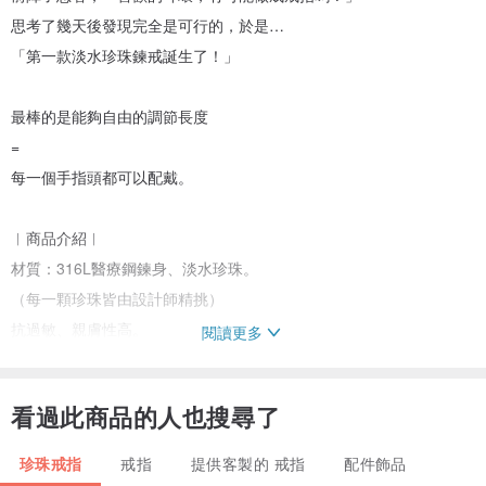
思考了幾天後發現完全是可行的，於是…
「第一款淡水珍珠鍊戒誕生了！」
最棒的是能夠自由的調節長度
=
每一個手指頭都可以配戴。
︱商品介紹︱
材質：316L醫療鋼鍊身、淡水珍珠。
（每一顆珍珠皆由設計師精挑）
抗過敏、親膚性高。
閱讀更多
︱尺寸︱
看過此商品的人也搜尋了
編織珍珠長度：2.5cm
鍊子長度：4cm
珍珠戒指
戒指
提供客製的 戒指
配件飾品
（鍊子上的小金珠可以自由調節長度。）