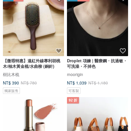
【微瑕特惠】遠紅外線專利胡桃
Droplet 項鍊 | 醫療鋼・抗過敏・
木/柚木黃金梳/水曲柳 (銅針)
可洗澡・不掉色
樹比木梳
moorigin
NT$ 390
NT$ 780
NT$ 1,039
NT$ 1,180
獨家販售
可客製
92 折