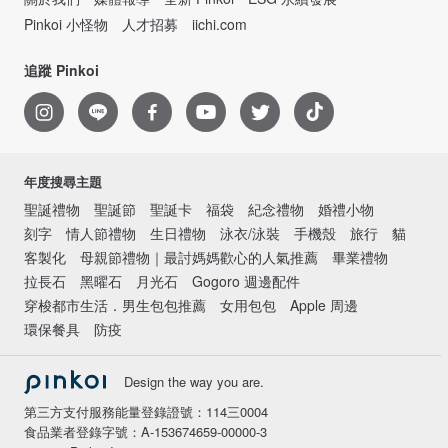
Pinkoi 小怪物
人才招募
iichi.com
追蹤 Pinkoi
年度搜尋主題
聖誕禮物
聖誕節
聖誕卡
福袋
紀念禮物
婚禮小物
刻字
情人節禮物
生日禮物
泳衣/泳裝
手機殼
旅行
貓
客製化
母親節禮物｜最討媽媽歡心的人氣推薦
畢業禮物
拉長石
黑曜石
月光石
Gogoro 週邊配件
穿梭都市生活．男生包包推薦
女用包包
Apple 周邊
環保餐具
防疫
Design the way you are.
第三方支付服務能量登錄證號：114三0004
食品業者登錄字號：A-153674659-00000-3