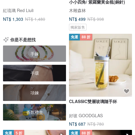
小小四角/ 紫羅蘭黃金梳(銅針)
紅琉璃 Red Liuli
木雕森林
NT$ 1,303
NT$ 1,480
NT$ 499
NT$ 998
獨家販售
免運
88 折
你是不是想找
手鍊
手環
項鍊
CLASSIC雙層玻璃隨手杯
香氛禮盒
好玻 GOODGLAS
NT$ 687
NT$ 780
免運
5 折
免運
88 折