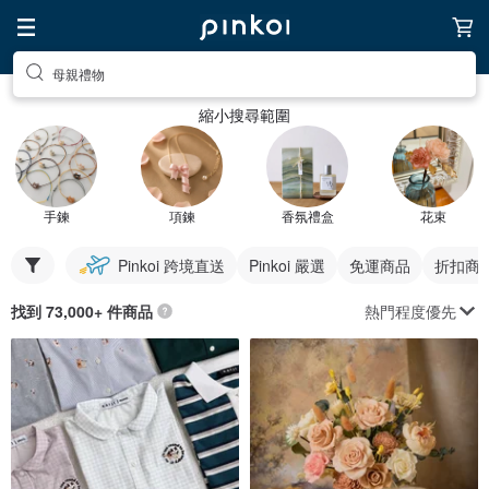
母親禮物
縮小搜尋範圍
手鍊
項鍊
香氛禮盒
花束
Pinkoi 跨境直送
Pinkoi 嚴選
免運商品
折扣商
熱門程度優先
找到 73,000+ 件商品