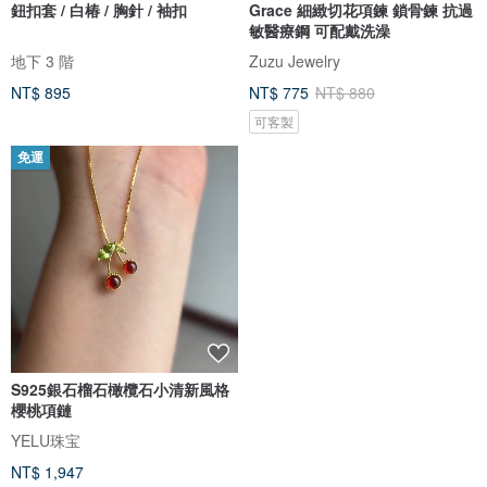
鈕扣套 / 白椿 / 胸針 / 袖扣
Grace 細緻切花項鍊 鎖骨鍊 抗過
敏醫療鋼 可配戴洗澡
地下 3 階
Zuzu Jewelry
NT$ 895
NT$ 775
NT$ 880
可客製
免運
S925銀石榴石橄欖石小清新風格
櫻桃項鏈
YELU珠宝
NT$ 1,947