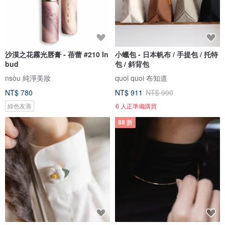
沙漠之花霧光唇膏 - 蓓蕾 #210 In
小蠟包 - 日本帆布 / 手提包 / 托特
bud
包 / 斜背包
nsòu 純淨美妝
quoi quoi 布知道
NT$ 780
NT$ 911
NT$ 990
綠色友善
6 人正準備購買
88 折