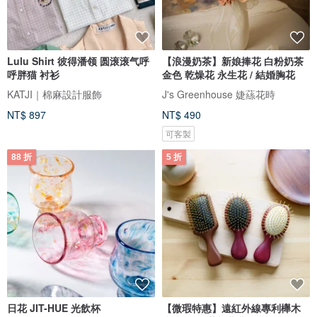
Lulu Shirt 彼得潘领 圆滚滚气呼
【浪漫奶茶】新娘捧花 白粉奶茶
呼胖猫 衬衫
金色 乾燥花 永生花 / 結婚胸花
KATJI｜棉麻設計服飾
J's Greenhouse 婕蕬花時
NT$ 897
NT$ 490
可客製
88 折
5 折
日花 JIT-HUE 光飲杯
【微瑕特惠】遠紅外線專利櫸木