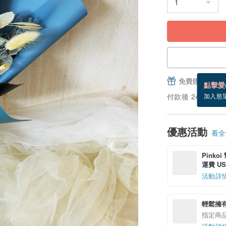
免費贈送電子
點擊愛
付款後 24 小時
加入慾
優惠活動
看全部
Pinko
運費 US$
活動詳
輕鬆擁
指定商