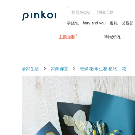
零錢包
fairy and you
蛋糕
父親節
主題企劃
時尚潮流
居家生活
家飾佈置
乾燥花/永生花
植物．花