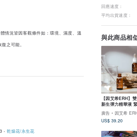
回應速度：
平均出貨速度：
，具體情況皆因客觀條件如：環境、濕度、溫
與此商品相
恢復之可能。
【因艾希ERH】雙
新生彈力精華液 
紋 零毛孔 淡化細
廣告
因艾希 ER
US$ 39.20
3 -
乾燥花/永生花