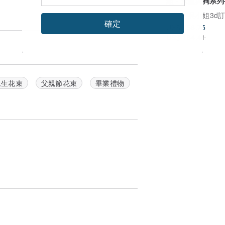
組 - 永恆與狗系列
夏/馬爾
廣告
吳小姐3d訂製
確定
US$ 156.75
US$ 184.41
永生花束
父親節花束
畢業禮物