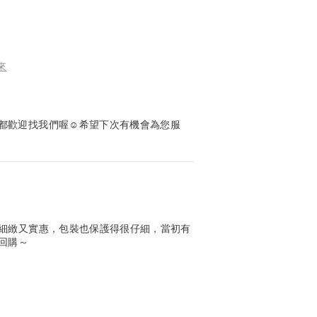
來
都歡迎找我們喔☺️希望下次有機會為您服
細緻又實惠，包裝也保護得很仔細，當初有
回購～