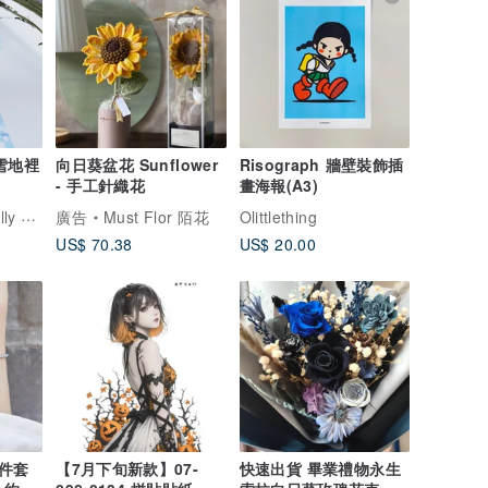
向日葵盆花 Sunflower
Risograph 牆壁裝飾插
- 手工針織花
畫海報(A3)
露台上的波麗 | Polly on the terrace
廣告
Must Flor 陌花
Olittlething
US$ 70.38
US$ 20.00
件套
【7月下旬新款】07-
快速出貨 畢業禮物永生