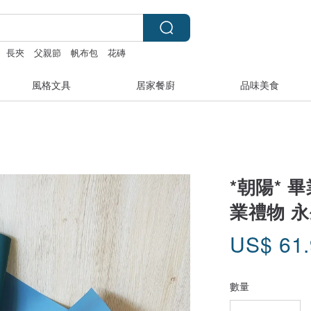
長夾
父親節
帆布包
花磚
風格文具
居家餐廚
品味美食
*朝陽* 
業禮物 
US$
61
數量