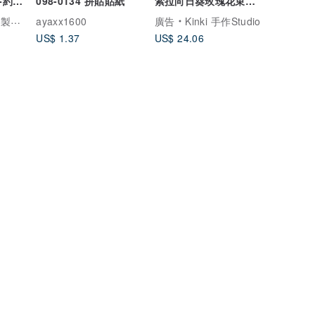
-約客
098-0134 拼貼貼紙
索拉向日葵玫瑰花束生
日企業課程線下取貨m
珠寶
ayaxx1600
廣告
Kinki 手作Studio
US$ 1.37
US$ 24.06