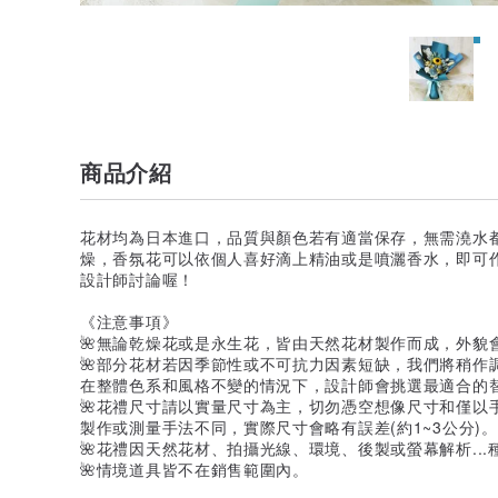
商品介紹
花材均為日本進口，品質與顏色若有適當保存，無需澆水
燥，香氛花可以依個人喜好滴上精油或是噴灑香水，即可
設計師討論喔！
《注意事項》
🌺無論乾燥花或是永生花，皆由天然花材製作而成，外貌
🌺部分花材若因季節性或不可抗力因素短缺，我們將稍作
在整體色系和風格不變的情況下，設計師會挑選最適合的
🌺花禮尺寸請以實量尺寸為主，切勿憑空想像尺寸和僅以
製作或測量手法不同，實際尺寸會略有誤差(約1~3公分)。
🌺花禮因天然花材、拍攝光線、環境、後製或螢幕解析..
🌺情境道具皆不在銷售範圍內。