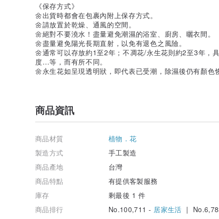
《保存方式》
🌼出貨時都會在包裹內附上保存方式。
🌼請放置於乾燥、通風的空間。
🌼絕對不要澆水！盡量避免潮濕的浴室、廚房、曬衣間。
🌼盡量避免陽光長期直射，以免有退色之風險。
🌼通常可以存放約1至2年；不凋花/永生花則約2至3年
度…等，而有所不同。
🌼永生花如呈現透明狀，即代表已受潮，除濕後仍有顏色
商品資訊
商品材質
植物．花
製造方式
手工製造
商品產地
台灣
商品特點
有提供客製服務
庫存
剩最後 1 件
商品排行
No.100,711 -
居家生活
| No.6,78