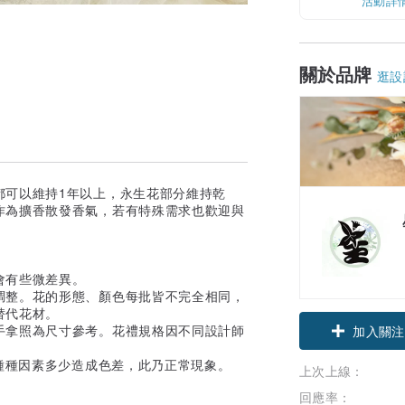
活動詳
關於品牌
逛設
都可以維持1年以上，永生花部分維持乾
作為擴香散發香氣，若有特殊需求也歡迎與
會有些微差異。
調整。花的形態、顏色每批皆不完全相同，
替代花材。
手拿照為尺寸參考。花禮規格因不同設計師
加入關注
.種種因素多少造成色差，此乃正常現象。
上次上線：
回應率：