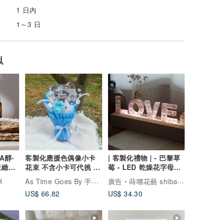
1 日內
1～3 日
似
A醇‧
客製化應援色偶像小卡
| 客製化禮物 | - 巴黎草
緊緻撫
花束 不含小卡可代挑 追
莓 - LED 乾燥花字母夜
紋
星必備
燈 (三段式調光)
As Time Goes By 手作｜時光造所
H
廣告
蒔嚐花藝 shibashibaflorist
US$ 66.82
US$ 34.30