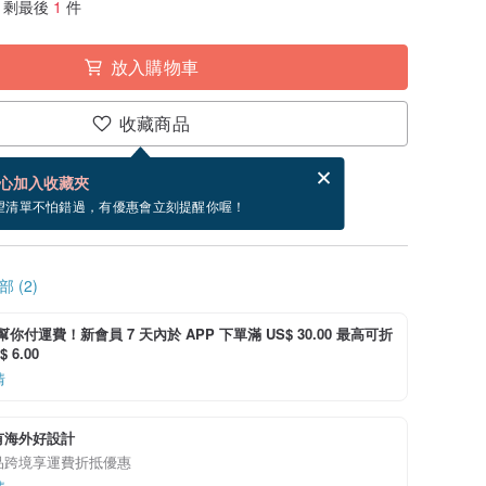
剩最後
1
件
放入購物車
收藏商品
賀卡，結帳完成後填寫
電子賀卡是什麼？
心加入收藏夾
內出貨。（不包含週五到週日）
望清單不怕錯過，有優惠會立刻提醒你喔！
 (2)
i 幫你付運費！新會員 7 天內於 APP 下單滿 US$ 30.00 最高可折
 6.00
情
有海外好設計
品跨境享運費折抵優惠