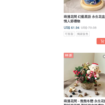
蒔漫花間 幻藍星語 永生花盅
情人節禮物
US$ 61.94
US$ 70.38
可客製
獨家販售
88 折
蒔漫花間－熊熊冬戀 永生花