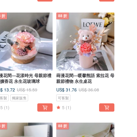
8 折
88 折
漫花間—花漾時光 母親節禮
蒔漫花間—暖馨熊語 索拉花 母
 擴香花 永生花玻璃球
親節禮物 永生桌花
$ 13.72
US$ 31.76
US$ 15.59
US$ 36.08
客製
獨家販售
可客製
5
(1)
5
(1)
8 折
88 折