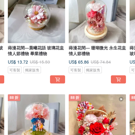
玻
蒔漫花間—晨曦花語 玻璃花盅
蒔漫花間— 珊瑚微光 永生花盅
蒔
情人節禮物 畢業禮物
情人節禮物
玻
US$ 13.72
US$ 65.86
US
US$ 15.59
US$ 74.84
可客製
獨家販售
可客製
獨家販售
可
88 折
88 折
8