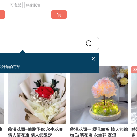
可客製
獨家販售
設計館的商品！
88 折
88 折
8
束
蒔漫花間–偏愛予你 永生花束
蒔漫花間— 櫻見幸福 情人節禮
蒔
情人節花束 情人節限定
物 玻璃花盅 永生花 夜燈
盅