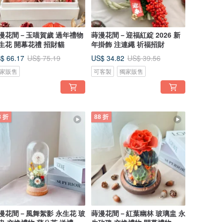
漫花間－玉喵賀歲 過年禮物
蒔漫花間－迎福紅綻 2026 新
生花 開幕花禮 招財貓
年掛飾 注連繩 祈福招財
$ 66.17
US$ 34.82
US$ 75.19
US$ 39.56
家販售
可客製
獨家販售
8 折
88 折
漫花間－風舞絮影 永生花 玻
蒔漫花間－紅葉幽林 玻璃盅 永