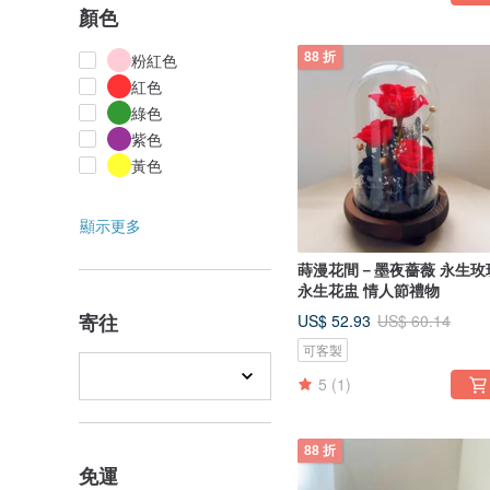
顏色
粉紅色
88 折
紅色
綠色
紫色
黃色
顯示更多
蒔漫花間－墨夜薔薇 永生玫
永生花盅 情人節禮物
寄往
US$ 52.93
US$ 60.14
可客製
5
(1)
88 折
免運