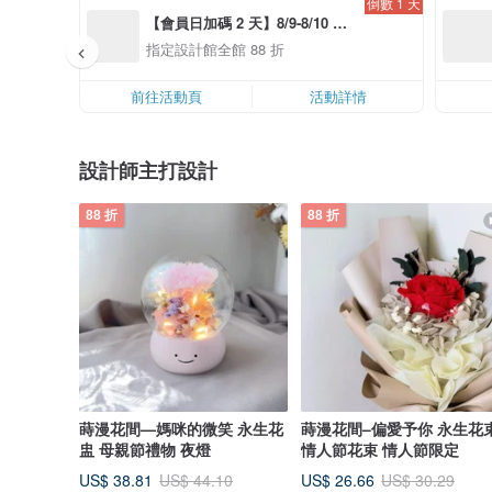
倒數 1 天
【會員日加碼 2 天】8/9-8/10 精
選設計限定 88 折
指定設計館全館 88 折
前往活動頁
活動詳情
設計師主打設計
88 折
88 折
蒔漫花間—媽咪的微笑 永生花
蒔漫花間–偏愛予你 永生花
盅 母親節禮物 夜燈
情人節花束 情人節限定
US$ 38.81
US$ 26.66
US$ 44.10
US$ 30.29