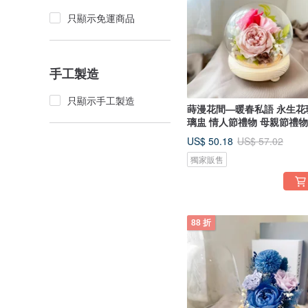
只顯示免運商品
手工製造
只顯示手工製造
蒔漫花間—暖春私語 永生花
璃盅 情人節禮物 母親節禮物
US$ 50.18
US$ 57.02
獨家販售
88 折