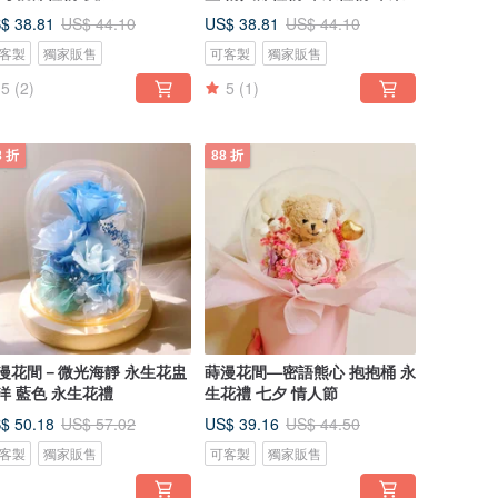
$ 38.81
US$ 38.81
US$ 44.10
US$ 44.10
客製
獨家販售
可客製
獨家販售
5
(2)
5
(1)
8 折
88 折
漫花間－微光海靜 永生花盅
蒔漫花間—密語熊心 抱抱桶 永
洋 藍色 永生花禮
生花禮 七夕 情人節
$ 50.18
US$ 39.16
US$ 57.02
US$ 44.50
客製
獨家販售
可客製
獨家販售