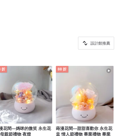
設計館推薦
8 折
88 折
漫花間—媽咪的微笑 永生花
蒔漫花間—甜甜喜歡你 永生花
 母親節禮物 夜燈
盅 情人節禮物 畢業禮物 畢業