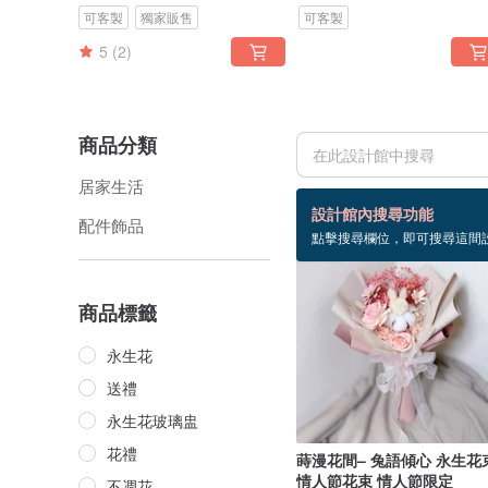
可客製
獨家販售
可客製
5
(2)
商品分類
居家生活
36 個商品
設計館內搜尋功能
配件飾品
點擊搜尋欄位，即可搜尋這間
88 折
商品標籤
永生花
送禮
永生花玻璃盅
花禮
蒔漫花間– 兔語傾心 永生花
情人節花束 情人節限定
不凋花