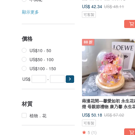
US$ 42.34
US$ 48.11
顯示更多
可客製
價格
88 折
US$10 - 50
US$50 - 100
US$100 - 150
US$
-
蒔漫花間—馨愛如初 永生花
材質
燈 母親節禮物 康乃馨 永生
US$ 50.18
US$ 57.02
植物．花
可客製
5
(1)