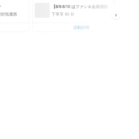
倒數 1 天
計
【8/9-8/10 はファン＆会員感謝デ
ー】アプリ限定全品対象7％OFF
費折抵優惠
下單享 93 折
*！（*条件あり、最大500円）
活動詳情