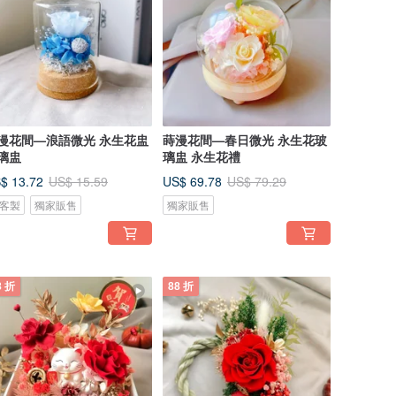
漫花間—浪語微光 永生花盅
蒔漫花間—春日微光 永生花玻
璃盅
璃盅 永生花禮
$ 13.72
US$ 69.78
US$ 15.59
US$ 79.29
客製
獨家販售
獨家販售
8 折
88 折