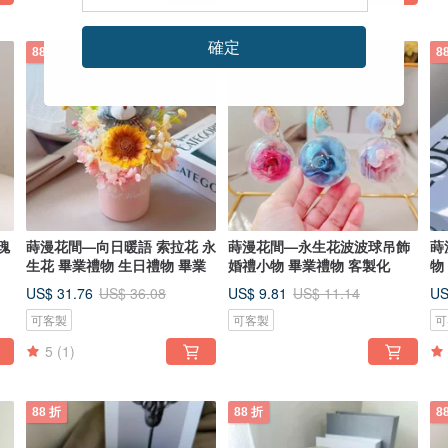
確定
88 折
88 折
8
瑰
蒔漫花間—向日暖語 索拉花 永
蒔漫花間—永生花波波球吊飾
蒔
生花 畢業禮物 生日禮物 畢業
婚禮小物 畢業禮物 客製化
物
US$ 31.76
US$ 9.81
US
US$ 36.08
US$ 11.14
可客製
可客製
可
5
(1)
88 折
88 折
8