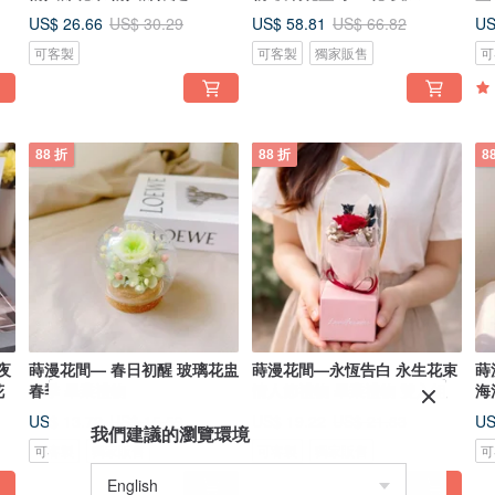
US$ 26.66
US$ 58.81
US
US$ 30.29
US$ 66.82
可客製
可客製
獨家販售
可
88 折
88 折
8
夜
蒔漫花間— 春日初醒 玻璃花盅
蒔漫花間—永恆告白 永生花束
蒔
花
春季 畢業禮物
情人節禮物 畢業禮物 雙入組
海
US$ 13.72
US$ 19.22
US
US$ 15.59
US$ 21.83
我們建議的瀏覽環境
可客製
獨家販售
可客製
獨家販售
可