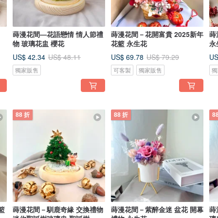
蒔漫花間—花語戀情 情人節禮
蒔漫花間－花開富貴 2025新年
蒔
物 玻璃花盅 櫻花
花籃 永生花
永
US$ 42.34
US$ 69.78
US
US$ 48.11
US$ 79.29
獨家販售
可客製
獨家販售
獨
88 折
88 折
8
籃
蒔漫花間－馴鹿奇緣 交換禮物
蒔漫花間－紫醉金迷 盆花 開幕
蒔