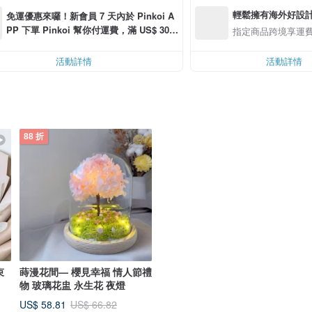
輕鬆擁有海外好設
免運優惠來囉！新會員 7 天內於 Pinkoi A
PP 下單 Pinkoi 幫你付運費，滿 US$ 30.0
指定商品跨境享運
0 最高可折運費 US$ 6.00
活動詳情
活動詳情
88 折
束
蒔漫花間— 櫻見幸福 情人節禮
物 玻璃花盅 永生花 夜燈
US$ 58.81
US$ 66.82