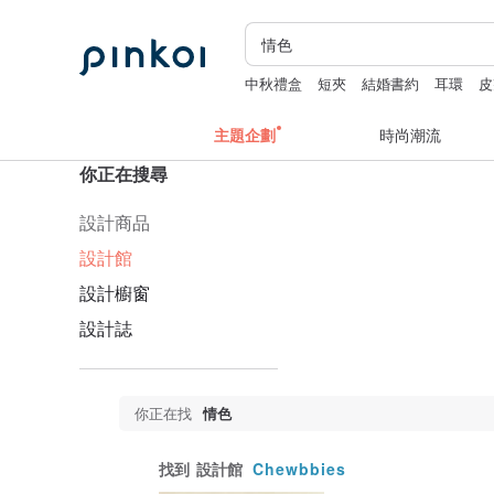
中秋禮盒
短夾
結婚書約
耳環
皮
主題企劃
時尚潮流
你正在搜尋
設計商品
設計館
設計櫥窗
設計誌
你正在找
情色
找到
設計館
Chewbbies