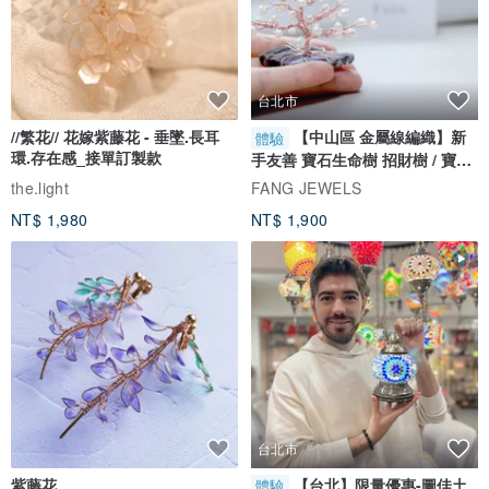
台北市
//繁花// 花嫁紫藤花 - 垂墜.長耳
【中山區 金屬線編織】新
體驗
環.存在感_接單訂製款
手友善 寶石生命樹 招財樹 / 寶石
自選
the.light
FANG JEWELS
NT$ 1,980
NT$ 1,900
台北市
紫藤花
【台北】限量優惠-圖佳土
體驗