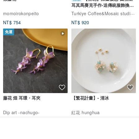
耳其馬賽克手作-送傳統服飾換裝
體驗
Turkiye Coffee&Mosaic studio土耳其咖啡與馬賽克燈工作坊
momoirokonpeito
NT$ 754
NT$ 920
免運
藤花 煌 耳環・耳夾
【繁花計畫】- 清冰
Dip art -nachugo-
紅花 hunghua
NT$ 2,125
NT$ 720
放入購物車
93 折
加入收藏
了解品牌