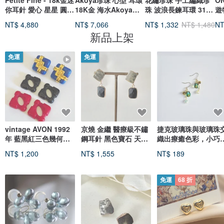
Petite Fine - 18k金迷
Akoya珍珠 心型 耳環
花繡珍珠 手工編織珍
ON
你耳針 愛心 星星 圓珠
18K金 海水Akoya珍
珠 波浪長鍊耳環 316L
遊
_母親節禮盒
珠 日本製造 日本品牌
醫療鋼
骨
NT$ 4,880
NT$ 7,066
NT$ 1,332
NT$ 1,480
NT
新品上架
免運
免運
vintage AVON 1992
京燒 金繼 醫療級不鏽
捷克玻璃珠與玻璃珠
年 藍黑紅三色幾何方
鋼耳針 黑色寶石 天然
織出療癒色彩，小巧
塊可替換式 夾式耳環
石 搖曳 傳統工藝
緻的耳環，適合做為
NT$ 1,200
NT$ 1,555
NT$ 189
No.597
日禮物。帶有黃綠色
調，可選擇抗過敏耳
或耳夾。
免運
68 折