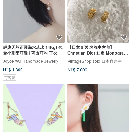
經典天然正圓海水珍珠 14Kgf 包
【日本直送 名牌中古包】
金小垂墜耳環 | 可改耳勾 耳夾
Christian Dior 迪奧 Monogram
耳環 金色 vintage 古董 2emek3
VintageShop solo 日本直送中古包專賣店
Joyce Wu Handmade Jewelry
NT$ 1,390
NT$ 7,006
可客製