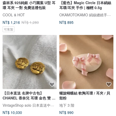
森林系 925純銀 小巧園葉 U型 耳
【藍色】Magic Circle 日本絹絲
環 耳夾 一對 免費送禮包裝
耳環/耳夾 手作 | 極輕 0.5g
OKAMOTOKAMO 絹線纏繞手作飾品專門店
COOL & HOT
NT$ 1,216
NT$ 1,280
NT$ 895
可客製
【日本直送 名牌中古包】
螺旋蝴蝶結 軟陶耳環 / 耳夾 / 貝
CHANEL 香奈兒 耳環 金色 雙 C
殼粉
Logo vintage 古董 jdncgd
VintageShop solo 日本直送中古包專賣店
地下 3 階
NT$ 10,030
NT$ 990