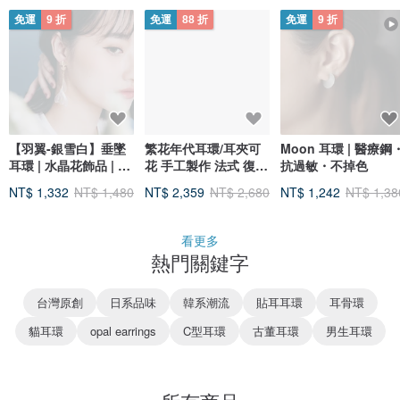
免運
9 折
免運
88 折
免運
9 折
【羽翼-銀雪白】垂墜
繁花年代耳環/耳夾可
Moon 耳環 | 醫療鋼
耳環 | 水晶花飾品 | 新
花 手工製作 法式 復古
抗過敏・不掉色
娘飾品 | 交換禮物
歐美 夾式 925銀針
NT$ 1,332
NT$ 1,480
NT$ 2,359
NT$ 2,680
NT$ 1,242
NT$ 1,38
看更多
熱門關鍵字
台灣原創
日系品味
韓系潮流
貼耳耳環
耳骨環
貓耳環
opal earrings
C型耳環
古董耳環
男生耳環