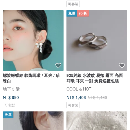
可客製
免運
95 折
螺旋蝴蝶結 軟陶耳環 / 耳夾 / 珍
925純銀 水波紋 易扣 霧面 亮面
珠白
耳環 耳夾 一對 免費送禮包裝
地下 3 階
COOL & HOT
NT$ 990
NT$ 1,406
NT$ 1,480
可客製
可客製
免運