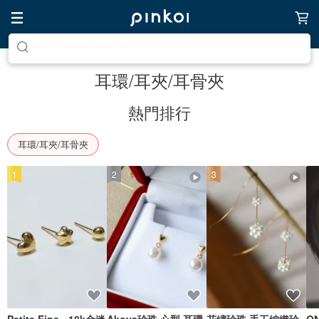
前往尋找靈感吧
耳環/耳夾/耳骨夾
熱門排行
耳環/耳夾/耳骨夾
1
2
3