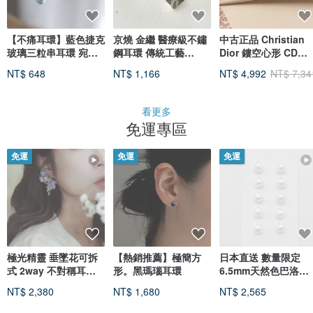
【不痛耳環】藍色捷克
京燒 金繼 醫療級不鏽
中古正品 Christian
玻璃三粒串耳環 宛若
鋼耳環 傳統工藝
Dior 鏤空心形 CD
耳釘的耳環 夏季 淚珠
No.596
Logo 鍍金 愛心耳夾
NT$ 648
NT$ 1,166
NT$ 4,992
NT$ 7,34
滴水 花朵
耳環
看更多
免運專區
免運
免運
免運
極光精靈 垂墜花可拆
【熱銷推薦】極簡方
日本直送 數量限定
式 2way 不對稱耳環
形。黑瑪瑙耳環
6.5mm天然色巴洛克
水晶花 樹脂花
形Akoya珍珠耳環 耳
NT$ 2,380
NT$ 1,680
NT$ 2,565
釘 耳飾