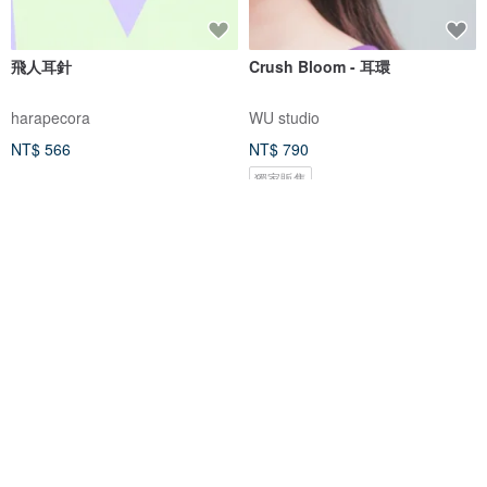
飛人耳針
Crush Bloom - 耳環
harapecora
WU studio
NT$ 566
NT$ 790
獨家販售
免運
可愛櫻花粉 2.5mm珍珠耳釘
【動物們 No.090】微笑魟魚 ‧ 耳
akoya珍珠耳環 耳針 18k金 日本
環 耳夾
直送