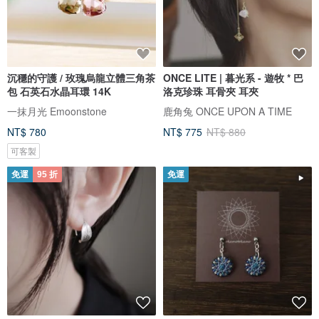
沉穩的守護 / 玫瑰烏龍立體三角茶
ONCE LITE | 暮光系 - 遊牧 * 巴
包 石英石水晶耳環 14K
洛克珍珠 耳骨夾 耳夾
一抹月光 Emoonstone
鹿角兔 ONCE UPON A TIME
NT$ 780
NT$ 775
NT$ 880
可客製
免運
95 折
免運