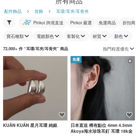
所有商品
配件飾品
首飾
耳環/耳夾/耳骨夾
Pinkoi 跨境直送
Pinkoi 嚴選
免運商品
折扣商
寶石種類
電鍍顏色
客製化
材質
顏色
熱門程度優先
72,000+ 件 “
耳環/耳夾/耳骨夾
” 商品
免運
KUÂN KUÂN 星月耳環 純銀
日本直送 稀有點位 4mm 4.5mm
Akoya海水珍珠耳釘 耳環 18k金