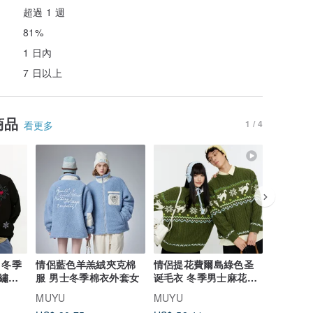
超過 1 週
81%
1 日內
7 日以上
商品
1 / 4
看更多
季
情侶藍色羊羔絨夾克棉
情侶提花費爾島綠色圣
情侶愛心
繡上
服 男士冬季棉衣外套女
诞毛衣 冬季男士麻花針
服 拼接PU皮夾克撞色羽
織衫
絨服外套
MUYU
MUYU
MUYU