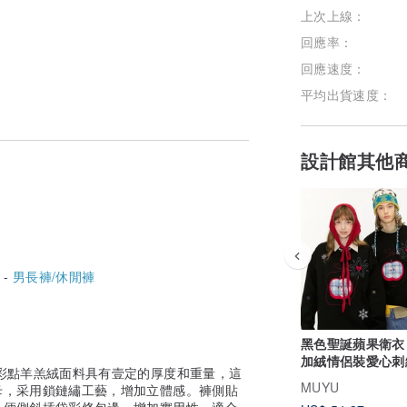
上次上線：
回應率：
回應速度：
平均出貨速度：
設計館其他
 -
男長褲/休閒褲
黑色聖誕蘋果衛衣 冬
加絨情侶裝愛心刺
彩點羊羔絨面料具有壹定的厚度和重量，這
衣
MUYU
母，采用鎖鏈繡工藝，增加立體感。褲側貼
。倆側斜插袋彩條包邊，增加實用性。適合