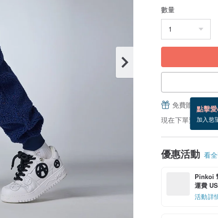
數量
免費贈送電子
點擊愛
現在下單預估 9/2~
加入慾
優惠活動
看全部
Pinko
運費 US$
活動詳