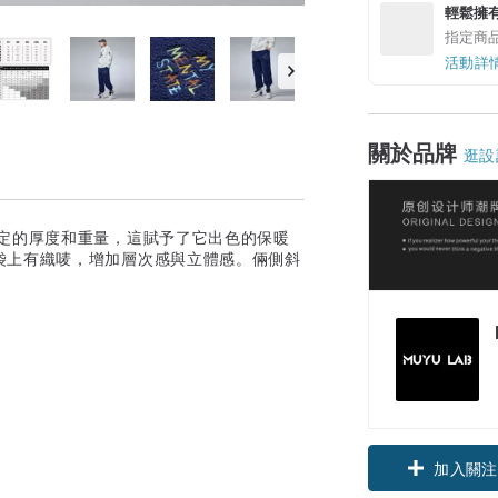
輕鬆擁
指定商
活動詳
關於品牌
逛設
壹定的厚度和重量，這賦予了它出色的保暖
袋上有織唛，增加層次感與立體感。倆側斜
加入關注