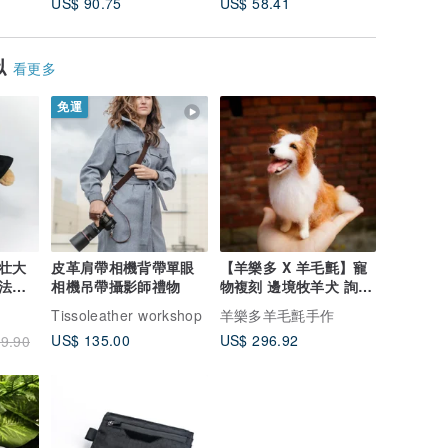
US$ 90.75
US$ 58.41
US$ 98.
似
看更多
免運
壮大
皮革肩帶相機背帶單眼
【羊樂多 X 羊毛氈】寵
法学
相機吊帶攝影師禮物
物複刻 邊境牧羊犬 詢問
格
區請勿下標
Tissoleather workshop
羊樂多羊毛氈手作
US$ 135.00
US$ 296.92
9.90