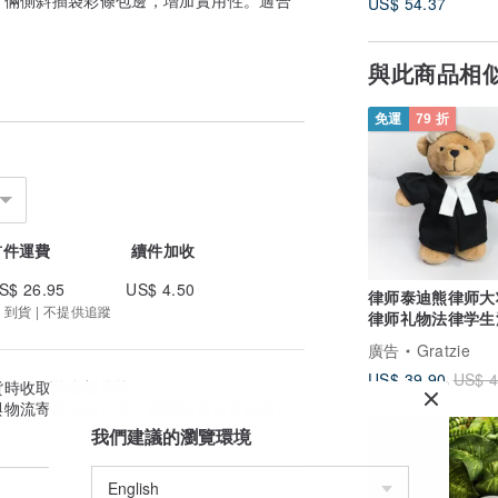
US$ 54.37
與此商品相
免運
79 折
首件運費
續件加收
S$ 26.95
US$ 4.50
律师泰迪熊律师大
3 到貨 | 不提供追蹤
律师礼物法律学生
院大学毕业法律资
廣告
Gratzie
US$ 39.90
US$ 4
貨時收取的金額為準。
與物流寄送天數估算。實際到貨日可能因付
我們建議的瀏覽環境