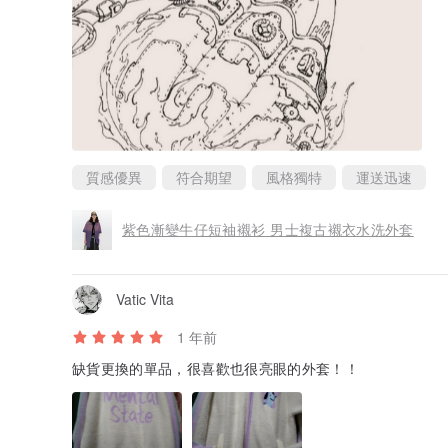
質感優異
符合期望
風格獨特
運送迅速
紫色漸變牛仔短袖襯衫 男士複古襯衣水洗外套
Vatic Vita
1 年前
缺貨更換的單品，很喜歡也很亮眼的外套！！