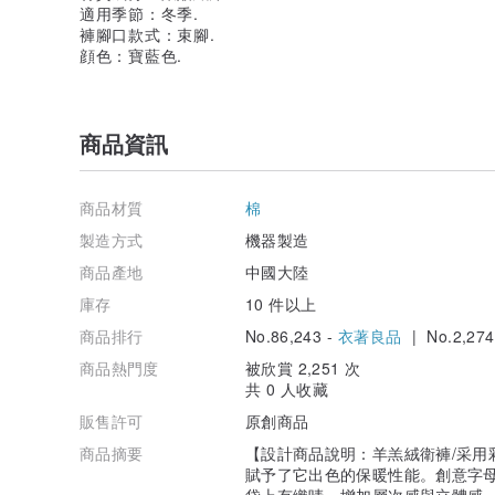
適用季節：冬季.
褲腳口款式：束腳.
顔色：寶藍色.
商品資訊
商品材質
棉
製造方式
機器製造
商品產地
中國大陸
庫存
10 件以上
商品排行
No.86,243 -
衣著良品
| No.2,274
商品熱門度
被欣賞 2,251 次
共 0 人收藏
販售許可
原創商品
商品摘要
【設計商品說明：羊羔絨衛褲/采用
賦予了它出色的保暖性能。創意字
袋上有織唛，增加層次感與立體感