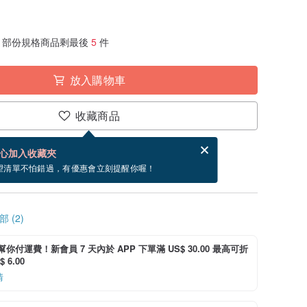
部份規格商品剩最後
5
件
放入購物車
收藏商品
賀卡，結帳完成後填寫
電子賀卡是什麼？
心加入收藏夾
9/13 到貨。
望清單不怕錯過，有優惠會立刻提醒你喔！
 (2)
i 幫你付運費！新會員 7 天內於 APP 下單滿 US$ 30.00 最高可折
 6.00
情