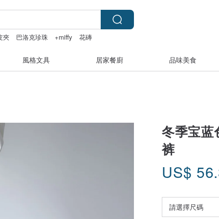
皮夾
巴洛克珍珠
+miffy
花磚
風格文具
居家餐廚
品味美食
冬季宝蓝
裤
US$
56