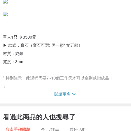
單人1只 ＄3500元
▶ 款式：寶石（寶石可選: 男一顆/ 女五顆）
材質：純銀
寬度：3mm
* 特別注意：此課程需要7~10個工作天才可以拿到戒指成品！
⇓
閱讀更多
【𝗥𝗲𝗺𝗶𝗻𝗱𝗲𝗿𝘀 課 前 提 醒】
➊ 採全預約制，下單前請先務必傳訊息確認時段唷！ IG 搜尋：
看過此商品的人也搜尋了
@lynli.studio 感受其他學員的製作過程與作品！（公司企業包場合
作，歡迎私訊聯絡）
台南手作體驗
金工/飾品
體驗活動