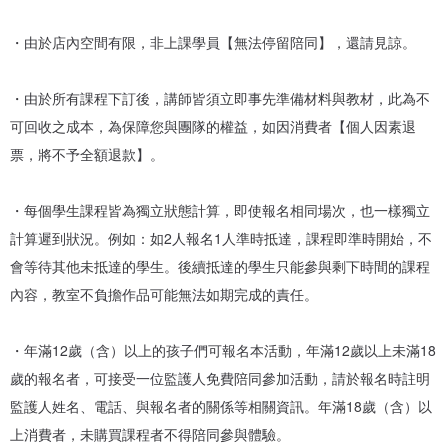
⇓
・由於店內空間有限，非上課學員【無法停留陪同】，還請見諒。
♫ 🅜🅔🅝🅣🅞🅡🅢 關 於 李 倪 小 隊
・由於所有課程下訂後，講師皆須立即事先準備材料與教材，此為不
歡迎您來到李倪設計工作室，台南小班經營，跟著李倪用珠寶設計的
可回收之成本，為保障您與團隊的權益，如因消費者【個人因素退
線條以金工打造每一件作品。課程適合「無基礎初學者」，課程使用
票，將不予全額退款】。
材質有黃銅、銀、紅銅，搭配各色寶石等不同材質製作出屬於您的飾
品。部分商品也可手工敲字，讓您在首飾上親手落下屬於您們的印
・每個學生課程皆為獨立狀態計算，即使報名相同場次，也一樣獨立
記。經由李倪親自培訓小老師 Alfred 與小編 Elaine與李倪共同參與課
計算遲到狀況。例如：如2人報名1人準時抵達，課程即準時開始，不
程，期待以優雅的個性帶入金工製作中的專業知識，加上珠寶設計美
會等待其他未抵達的學生。後續抵達的學生只能參與剩下時間的課程
學，能流利使用「英文和中文」進行教學，致力於推廣金屬工藝之
內容，教室不負擔作品可能無法如期完成的責任。
美，使你在課程中能創造獨一無二的作品。期待將珠寶設計的美感入
課程以外，空間的營造期待讓您感到溫暖。
・年滿12歲（含）以上的孩子們可報名本活動，年滿12歲以上未滿18
歲的報名者，可接受一位監護人免費陪同參加活動，請於報名時註明
監護人姓名、電話、與報名者的關係等相關資訊。年滿18歲（含）以
上消費者，未購買課程者不得陪同參與體驗。