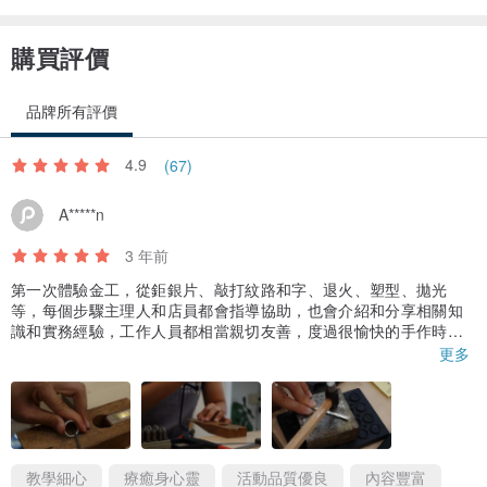
購買評價
品牌所有評價
4.9
(67)
A*****n
3 年前
第一次體驗金工，從鉅銀片、敲打紋路和字、退火、塑型、拋光
等，每個步驟主理人和店員都會指導協助，也會介紹和分享相關知
識和實務經驗，工作人員都相當親切友善，度過很愉快的手作時
光！
更多
教學細心
療癒身心靈
活動品質優良
內容豐富