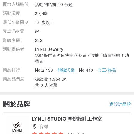
開放入場時間
活動開始前 10 分鐘
活動長度
2 小時
最低年齡限制
12 歲以上
完成品材質
銀
剩餘名額
232
活動提供者
LYNLI Jewelry
活動提供者將依法開立發票 / 收據 / 購買證明予消
費者
商品排行
No.2,136 -
體驗活動
|
No.440 -
金工/飾品
商品熱門度
被欣賞 1,554 次
共 0 人收藏
關於品牌
逛設計品牌
LYNLI STUDIO 李倪設計工作室
台灣
4.9
(67)