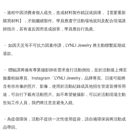
・過程中因消費者個人疏失，造成材料製作錯誤或損壞，【需要重新
購買材料】，才能繼續製作。學員應遵守活動場地規則及配合現場講
師指示，若有違反因而造成損害，學員應自行負責。
・ 如因天災等不可抗力因素停課，LYNLI Jewelry 將主動聯繫延期或
退款。
・ 體驗課將備有專業攝影師依需求進行活動側拍，並於活動後上傳至
臉書粉絲專頁、Instagram「LYNLI Jewelry」品牌專頁。日後可能將
含有你肖像的照片、影像，使用於活動紀錄或其他招生管道宣傳等用
途，可自行下載有活動照片。如不希望被攝影，可以於活動現場主動
告知工作人員，我們將注意並避免入鏡。
・為提倡環保，活動不提供一次性使用提袋，請自備環保袋將活動成
品帶回。