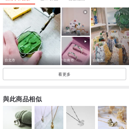
➋ 課程注意事項位於本網頁底部，煩請於預訂前先詳細閱讀遲到、退
費、改期等相關規範，一旦完成預訂即為同意課程規範。
➌ 戒指體驗製作當天尺寸大於＃12 不加價，但若需加寬戒指寬度，則
每加寬一毫米須加 500元起。
台南市
➍ 可以在Pinkoi 站內聯絡 LYNLI JEWELRY，或是加入 Line 好友
@mby8284v，#文化幣適用店家 若需要使用歡迎隨時連絡我們喔!
台北市
台南市
台南市
⇓
看更多
【ʟᴇᴛ'ꜱ ɢᴏ! 為 什 麼 選 擇 李 倪 設 計 工 作 室】
✓ 一人休假體驗：想要一個人安靜的創作，小班制空間完全提供這個
選擇。
與此商品相似
✓ 一起製造回憶：情侶/ 姐妹/ 家人都適合一起製作彼此的回憶信物。
✓ 金工進修學習：進階金工製作、珠寶設計我們都有這些服務！
✓ 多元空間風格：台南為玩味、摩登系列空間。