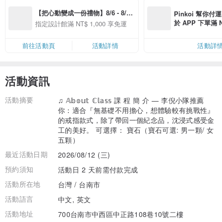
【把心動變成一份禮物】8/6 - 8/20 
Pinkoi 幫你付
精選品牌全館滿 NT$1,000 免運
於 APP 下單滿 
指定設計館滿 NT$ 1,000 享免運
運費 NT$ 100
前往活動頁
活動詳情
活動詳
活動資訊
活動摘要
♫ 𝔸𝕓𝕠𝕦𝕥 ℂ𝕝𝕒𝕤𝕤 課 程 簡 介 — 李倪小隊推薦
你：適合『無基礎不用擔心，想體驗較有挑戰性』
的戒指款式，除了帶回一個紀念品，沈浸式感受金
工的美好。 可選擇： 寶石（寶石可選: 男一顆/ 女
五顆）
最近活動日期
2026/08/12 (三)
預約須知
活動日 2 天前需付款完成
活動所在地
台灣 / 台南市
活動語言
中文, 英文
活動地址
700台南市中西區中正路108巷10號二樓