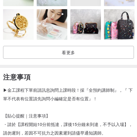
⇓
【𝗟𝗼𝗰𝗮𝘁𝗶𝗼𝗻𝘀 金 工 體 驗 福 利】
✔台南｜課後打卡送：拍立得一張
台南市中西區中正路108巷10號2樓（11:00/ 2:30/ 6:00）
⇓
看更多
【𝗠𝗮𝗶𝗻𝘁𝗲𝗻𝗮𝗻𝗰𝗲 商 品 保 養】
❶ 純 銀 飾 品：使用拭銀布或拭銀棒清潔、使用乾的牙膏搭配牙刷清
注意事項
潔。
❷ 電 鍍 飾 品：使用乾的眼鏡布擦拭。
▶金工課程下單前請訊息詢問上課時段！採『全預約講師制』，『 下
❸ 最 佳 觀 念：建議收納於夾鏈袋中，避免氧化，避免接觸化學藥
單不代表有位置請先詢問小編確定是否有位置』！
劑、不可配戴游泳或溫泉。
✓ 加購保養及飾品維修
【貼心提醒｜注意事項】
www.pinkoi.com/product/vd7KYpVU
✓ 加購戒圍測量器
・請於【課程開始10分前抵達，課後15分鐘未到達，不予以入場】，
www.pinkoi.com/product/6ehM76iq
✓ 加購包裝
請勿遲到，若因不可抗力之因素遲到請儘早通知講師。
www.pinkoi.com/panel/listings/norma...