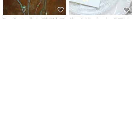
Dreadlocks clip-in 髒辮髮夾 可
Cheerful Handmade - 手工上色
拆式 髒辮假髮片 (blue)
粉色x金色花卉髮梳
Choy.suey
Cheerful Handmade
NT$ 1,421
NT$ 2,368
可客製
免運
免運
全息合成髒辮 柔軟蓬鬆彩虹故障
紅色雙頭造型假髮與編織髮束 合
髒辮夾式假髮
成纖維造型假髮