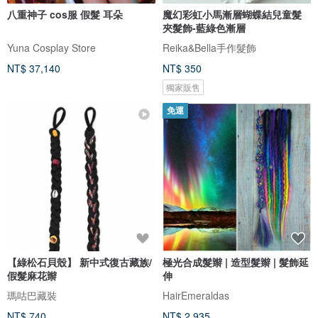
八重神子 cos服 假髮 耳朵
魔幻彩虹小馬漸層蝴蝶結兒童髮
夾髮飾-藍綠色漸層
Yuna Cosplay Store
Reika&Bella手作髮飾
NT$ 37,140
NT$ 350
獨家販售
免運
【綠松石貝殼】 新中式復古藏族/
極光合成髮辮 | 造型髮辮 | 髮飾延
假髮麻花辮
伸
瑪咕巴藏裝
HairEmeraldas
NT$ 740
NT$ 2,935