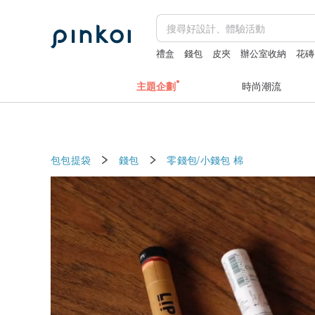
禮盒
錢包
皮夾
辦公室收納
花磚
主題企劃
時尚潮流
包包提袋
錢包
零錢包/小錢包
棉