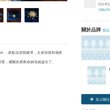
指定商
活動詳
關於品牌
逛設
st ，差點沒把我聽哭，太多回憶和感受
星星，圓圓的星夜收納包就誕生了。
加入關注
上次上線：