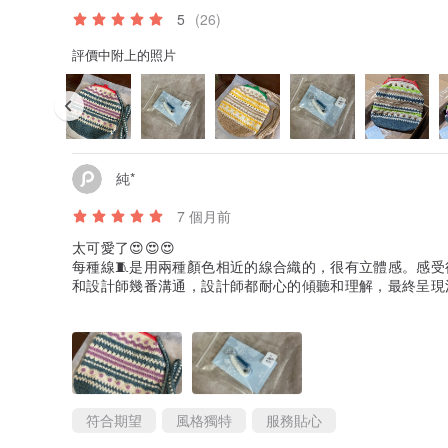
5
(26)
評價中附上的照片
純*
7 個月前
太可愛了😍😍😍
每種線🧵是用兩種顏色相近的線合織的，很有立體感。感受得
和設計師幾番溝通，設計師都耐心的傾聽和理解，最終呈現消費
希望設計師能再接再厲，創造出更多美好又暖心的作品。
符合期望
風格獨特
服務貼心