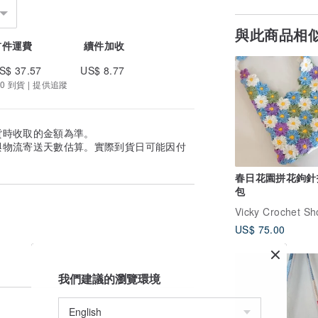
與此商品相
首件運費
續件加收
S$ 37.57
US$ 8.77
0 到貨 | 提供追蹤
貨時收取的金額為準。
與物流寄送天數估算。實際到貨日可能因付
春日花園拼花鉤針
包
Vicky Crochet Sh
US$ 75.00
我們建議的瀏覽環境