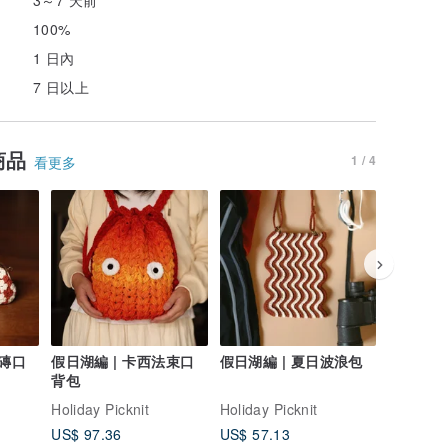
100%
1 日內
7 日以上
商品
1 / 4
看更多
花磚口
假日湖編 | 卡西法束口
假日湖編 | 夏日波浪包
假日湖編 
背包
Holiday Picknit
Holiday Picknit
Holiday P
US$ 97.36
US$ 57.13
US$ 57.