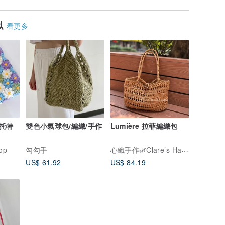
似
看更多
托特
雙色小氣球包/編織/手作
Lumière 拉菲編織包
心織手作🌿Clare’s Handmade
op
勾勾手
US$ 61.92
US$ 84.19