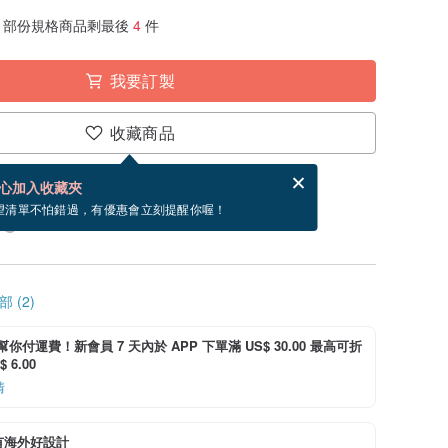
部份規格商品剩最後
4
件
我要訂製
收藏商品
賀卡，結帳完成後填寫
電子賀卡是什麼？
心加入收藏夾
製」。付款後需 10 個工作天製作。現在下單預估
望清單不怕錯過，有優惠會立刻提醒你喔！
 (2)
i 幫你付運費！新會員 7 天內於 APP 下單滿 US$ 30.00 最高可折
 6.00
情
有海外好設計