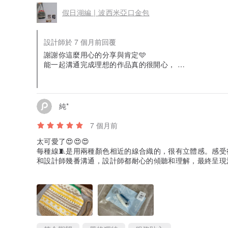
假日湖編 | 波西米亞口金包
設計師於 7 個月前回覆
謝謝你這麼用心的分享與肯定🩵
能一起溝通完成理想的作品真的很開心，
希望這件小物能陪你度過很多溫暖的日常
純*
7 個月前
太可愛了😍😍😍
每種線🧵是用兩種顏色相近的線合織的，很有立體感。感受得
和設計師幾番溝通，設計師都耐心的傾聽和理解，最終呈現消費
希望設計師能再接再厲，創造出更多美好又暖心的作品。