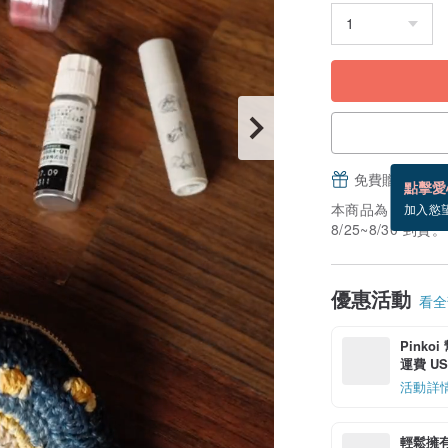
免費贈送電子
點擊愛
本商品為「接單訂
加入慾
8/25~8/30 到貨。
優惠活動
看全部
Pinko
運費 US$
活動詳
輕鬆擁