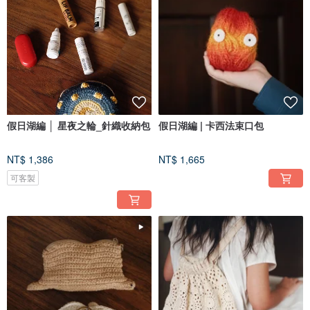
假日湖編 │ 星夜之輪_針織收納包
假日湖編 | 卡西法束口包
NT$ 1,386
NT$ 1,665
可客製