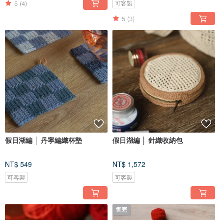
5
(4)
可客製
5
(3)
假日湖編 │ 丹寧編織杯墊
假日湖編 │ 針織收納包
NT$ 549
NT$ 1,572
可客製
可客製
售完