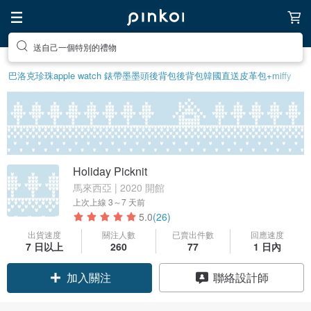
前往打造療癒的放鬆生活
巴洛克珍珠
apple watch 錶帶
墨墨頭後背包
後背包
韓國直送皮革包
+miffy
Holiday Picknit
馬來西亞 | 2020 開館
上次上線
3～7 天前
5.0
(26)
出貨速度
關注人數
已賣出件數
回應速度
7 日以上
260
77
1 日內
加入關注
聯絡設計師