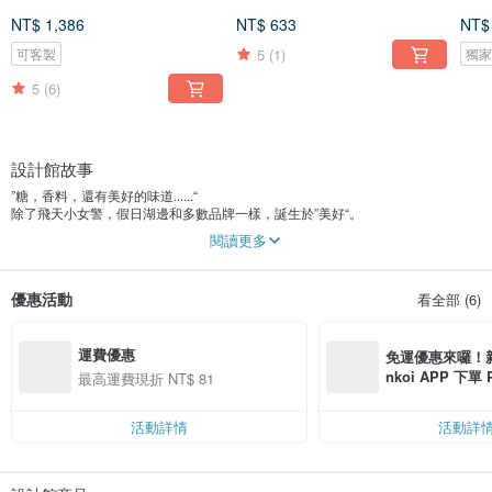
NT$ 1,386
NT$ 633
NT$
5
(1)
可客製
獨
5
(6)
設計館故事
”糖，香料，還有美好的味道......“
除了飛天小女警，假日湖邊和多數品牌一樣，誕生於”美好“。
閱讀更多
假日湖編做什麼？
以手工編織為主，主要編織包包。
此外也有一些突發奇想的小物，如胸針，帽子，吊帶等。（因為靈感多數來自於
優惠活動
看全部 (6)
給親友送禮，針對不同的人會做出不同物品）
為什麼叫假日湖編？
運費優惠
在想名字的時候，一心想著”美好的事物“這件事。對我來說，看電視劇很美好、吃
免運優惠來囉！新會
茶葉蛋和甜品很美好、和朋友吃宵夜散步很美好、下雨天宅在家也超美好！
nkoi APP 下單
最高運費現折 NT$ 81
總結這些美好的感覺，腦海自然地形成了個畫面：在美麗的湖邊度假，與喜愛的
費，滿 NT$ 50
人們一起野餐。天氣很好，有愛吃的食物和好聽的音樂，一邊編織一邊暢談。
$ 100
於是毫不猶豫地將品牌命名為”假日湖編“。希望把很多很多的美好注入到創作裡，
活動詳情
活動詳
先取悅自己，進而取悅他人。