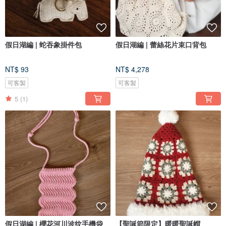
假日湖編 | 蛇吞象掛件包
假日湖編 | 蕾絲花片束口背包
NT$ 93
NT$ 4,278
可客製
可客製
5
(1)
假日湖編 | 櫻花河川波纹手機袋
【聖誕節限定】暖暖聖誕帽