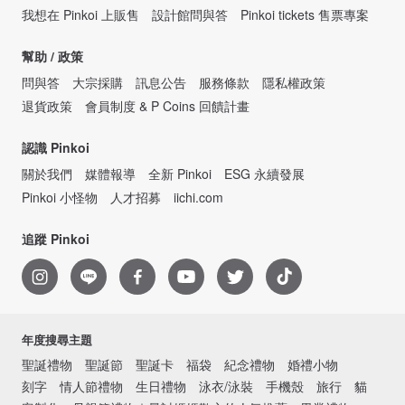
我想在 Pinkoi 上販售
設計館問與答
Pinkoi tickets 售票專案
幫助 / 政策
問與答
大宗採購
訊息公告
服務條款
隱私權政策
退貨政策
會員制度 & P Coins 回饋計畫
認識 Pinkoi
關於我們
媒體報導
全新 Pinkoi
ESG 永續發展
Pinkoi 小怪物
人才招募
iichi.com
追蹤 Pinkoi
年度搜尋主題
聖誕禮物
聖誕節
聖誕卡
福袋
紀念禮物
婚禮小物
刻字
情人節禮物
生日禮物
泳衣/泳裝
手機殼
旅行
貓