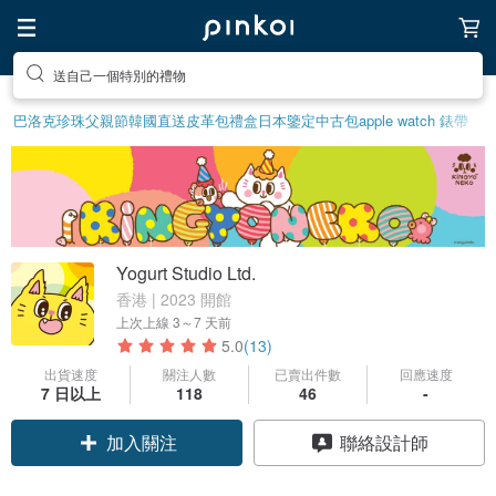
送自己一個特別的禮物
前往打造療癒的放鬆生活
巴洛克珍珠
父親節
韓國直送皮革包
禮盒
日本鑒定中古包
apple watch 錶帶
Yogurt Studio Ltd.
香港 | 2023 開館
上次上線
3～7 天前
5.0
(13)
出貨速度
關注人數
已賣出件數
回應速度
7 日以上
118
46
-
領優惠券
聯絡設計師
加入關注