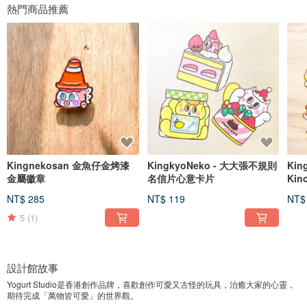
熱門商品推薦
Kingnekosan 金魚仔金烤漆
KingkyoNeko - 大大張不規則
Kin
金屬徽章
名信片心意卡片
Ki
紙
NT$ 285
NT$ 119
NT$
5
(1)
設計館故事
Yogurt Studio是香港創作品牌，喜歡創作可愛又古怪的玩具，治癒大家的心靈，
期待完成「萬物皆可愛」的世界觀。
歡迎追蹤我們IG 【yogustudi】隨時掌握最新動態!