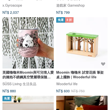
x.Gyroscope
遊戲家 Gameshop
NT$ 2,037
NT$ 799
免運
8 折
英國嚕嚕米Moomin與可兒情人愛
Moomin 嚕嚕米 試管花插 筆架
的擁抱不銹鋼真空雙層環保隨行
桌上擺飾 | Wooderful life
杯
SÜSS Living 生活良品
Wooderful life
NT$ 880
NT$ 600
NT$ 750
免運