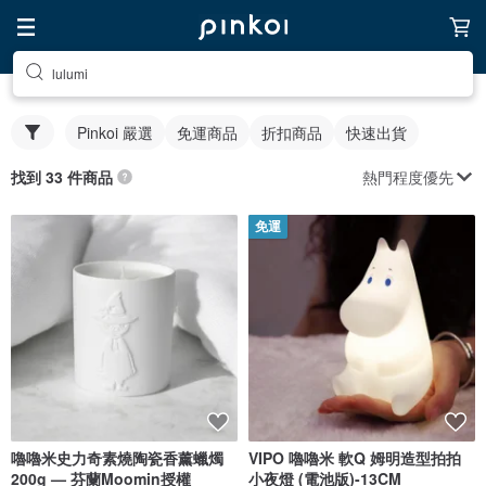
lulumi
Pinkoi 嚴選
免運商品
折扣商品
快速出貨
熱門程度優先
找到 33 件商品
免運
嚕嚕米史力奇素燒陶瓷香薰蠟燭
VIPO 嚕嚕米 軟Q 姆明造型拍拍
200g — 芬蘭Moomin授權
小夜燈 (電池版)-13CM