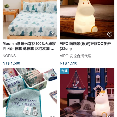
Moomin嚕嚕米森林100%天絲寢
VIPO 嚕嚕米(歌妮)矽膠QQ夜燈
具 兩用被套 薄被套 床包枕套 枕
(22cm)
套
NORNS
VIPO 安垛台灣代理
NT$ 1,580
NT$ 1,590
免運