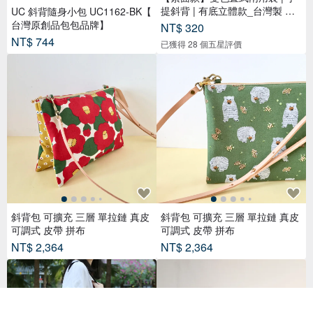
提斜背 | 有底立體款_台灣製 帆
UC 斜背隨身小包 UC1162-BK【
布
台灣原創品包包品牌】
NT$ 320
NT$ 744
已獲得 28 個五星評價
斜背包 可擴充 三層 單拉鏈 真皮
斜背包 可擴充 三層 單拉鏈 真皮
可調式 皮帶 拼布
可調式 皮帶 拼布
NT$ 2,364
NT$ 2,364