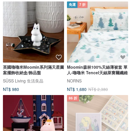
免運
7 折
英國嚕嚕米Moomin系列滿天星圖
Moomin森林100%天絲薄被套 單
案擺飾收納盒/飾品盤
人-嚕嚕米 Tencel天絲萊賽爾纖維
SÜSS Living 生活良品
NORNS
NT$ 980
NT$ 1,680
NT$ 2,380
86 折