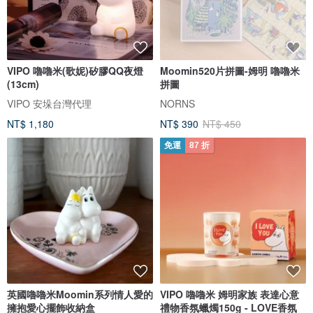
VIPO 嚕嚕米(歌妮)矽膠QQ夜燈
Moomin520片拼圖-姆明 嚕嚕米
(13cm)
拼圖
VIPO 安垛台灣代理
NORNS
NT$ 1,180
NT$ 390
NT$ 450
免運
87 折
英國嚕嚕米Moomin系列情人愛的
VIPO 嚕嚕米 姆明家族 表達心意
擁抱愛心擺飾收納盒
禮物香氛蠟燭150g - LOVE香氛