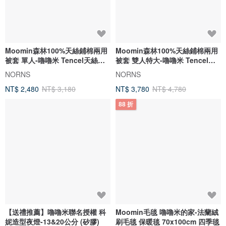
Moomin森林100%天絲鋪棉兩用
Moomin森林100%天絲鋪棉兩用
被套 單人-嚕嚕米 Tencel天絲萊
被套 雙人特大-嚕嚕米 Tencel天
賽爾
絲
NORNS
NORNS
NT$ 2,480
NT$ 3,180
NT$ 3,780
NT$ 4,780
88 折
【送禮推薦】嚕嚕米聯名授權 科
Moomin毛毯 嚕嚕米的家-法蘭絨
妮造型夜燈-13&20公分 (矽膠)
刷毛毯 保暖毯 70x100cm 四季毯