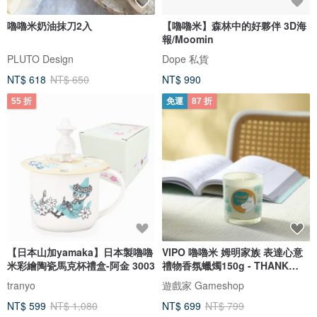
嚕嚕米奶油抹刀2入
【嚕嚕米】森林中的好夥伴 3D海
報/Moomin
PLUTO Design
Dope 私貨
NT$ 618
NT$ 650
NT$ 990
55 折
免運
87 折
【日本山加yamaka】日本製嚕嚕
VIPO 嚕嚕米 姆明家族 表達心意
米彩繪陶瓷馬克杯禮盒-阿金 3003
禮物香氛蠟燭150g - THANK
YOU
tranyo
遊戲家 Gameshop
NT$ 599
NT$ 1,080
NT$ 699
NT$ 799