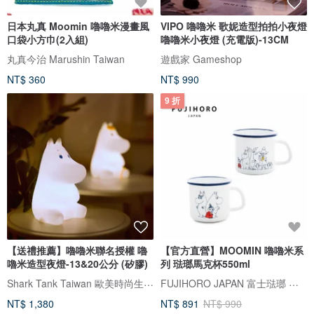
日本丸真 Moomin 嚕嚕米漫畫風
VIPO 嚕嚕米 歌妮造型拍拍小夜燈
口袋小方巾(2入組)
嚕嚕米小夜燈 (充電版)-13CM
丸真今治 Marushin Taiwan
遊戲家 Gameshop
NT$ 360
NT$ 990
9 折
【送禮推薦】嚕嚕米聯名授權 嚕
【官方直營】MOOMIN 嚕嚕米系
嚕米造型夜燈-13&20公分 (矽膠)
列 琺瑯馬克杯550ml
Shark Tank Taiwan 歐美時尚生活網
FUJIHORO JAPAN 富士琺瑯 台灣
NT$ 1,380
NT$ 891
NT$ 990