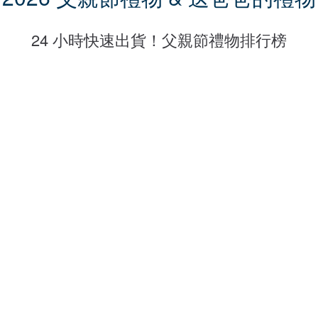
茶
24 小時快速出貨！父親節禮物排行榜
具
/
茶
葉
刮
鬍
刀