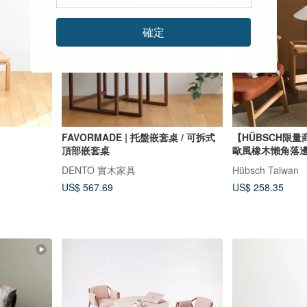
確定
FAVORMADE | 托盤嵌套桌 / 可拆式
【HÜBSCH限量商
頂部嵌套桌
歐風橡木懶角落邊
DENTO 實木家具
Hübsch Taiwan
US$ 567.69
US$ 258.35