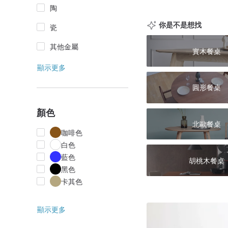
陶
你是不是想找
瓷
其他金屬
實木餐桌
顯示更多
圓形餐桌
顏色
北歐餐桌
咖啡色
白色
藍色
胡桃木餐桌
黑色
卡其色
顯示更多