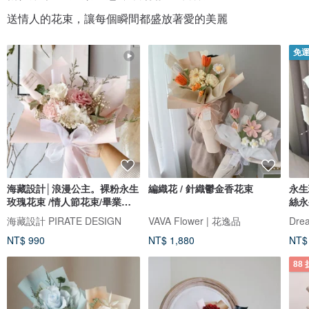
送情人的花束，讓每個瞬間都盛放著愛的美麗
免
海藏設計│浪漫公主。裸粉永生
編織花 / 針織鬱金香花束
永生
玫瑰花束 /情人節花束/畢業花
絲永
束
花束
海藏設計 PIRATE DESIGN
VAVA Flower | 花逸品
NT$ 990
NT$ 1,880
NT$
88 