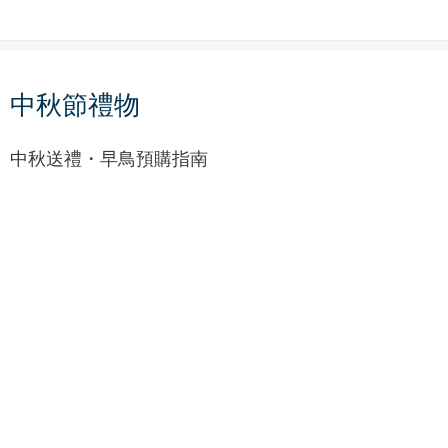
外
【
賓
送
/
外
貴
賓
中秋節禮物
賓
/
】
貴
P
中秋送禮・早鳥預購指南
賓
i
】
n
國
k
【
宴
【
o
送
級
送
i
合
星
合
獨
作
級
作
家
夥
茶
夥
果
伴
禮
伴
乾
】
】
禮
全
E
盒
台