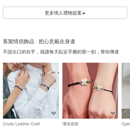
更多情人禮物提案 ▸
客製情侶飾品 · 把心意戴在身邊
不說出口的在乎，就讓每天貼近手腕的那一刻，替你傳達
Crudo Leather Craft
瓔珞翡翠
Cpe