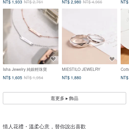
NT$ 1,933
NT$ 2,761
NT$ 2,980
NT$ 4,966
NT$
Isha Jewelry 純銀輕珠寶
MIESTILO JEWELRY
Cot
NT$ 1,605
NT$ 1,954
NT$ 1,880
NT$
逛更多 ▸ 飾品
情人花禮・溫柔心意，替你說出喜歡