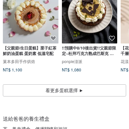
【父親節/生日蛋糕】栗子紅茶
!!預購中8/10後出貨!!父親節限
【花
鮮奶油蛋糕 蛋奶素 低溫宅配
定~杜拜巧克力熟成巴斯克 蛋
千層
奶素慶
菓本多田手作烘焙
ponpie澎派
花漾
NT$ 1,100
NT$ 1,080
NT$
看更多蛋糕選擇 ►
送給爸爸的養生禮盒
茶、養身禮盒，傳遞關懷和祝福