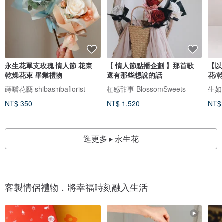
永生花單支玫瑰 情人節 花束
【 情人節點播企劃 】那首歌
【以
乾燥花束 畢業禮物
還有那些想說的話
花/
蒔嚐花藝 shibashibaflorist
植感甜事 BlossomSweets
生如
NT$ 350
NT$ 1,520
NT$
逛更多 ▸ 永生花
客製情侶禮物．將幸福時刻融入生活