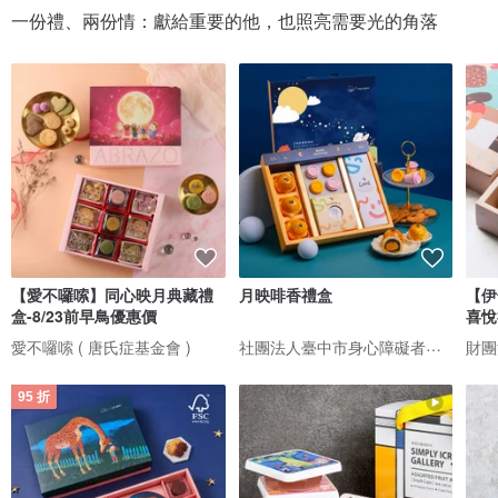
一份禮、兩份情：獻給重要的他，也照亮需要光的角落
【愛不囉嗦】同心映月典藏禮
月映啡香禮盒
【伊
盒-8/23前早鳥優惠價
喜悅
餅
社團法人臺中市身心障礙者福利關懷協會附設微笑天使烘焙坊
愛不囉嗦 ( 唐氏症基金會 )
95 折