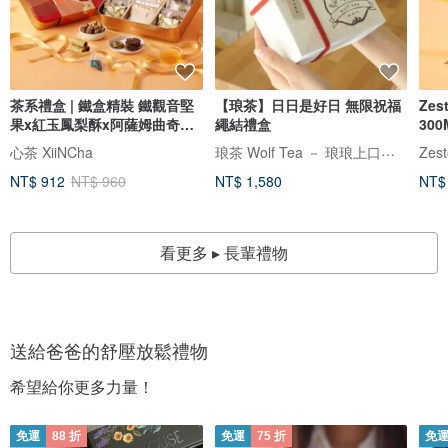
茶系禮盒 | 鐵盒精裝 鐵觀音堅
【琅茶】日日是好日 無限祝福
Ze
果x紅玉鳳梨酥x阿薩姆曲奇
繩結禮盒
30
18/16入
生菌
琅茶 Wolf Tea － 琅琅上口的好茶
心茶 XiiNCha
Zes
NT$ 912
NT$ 960
NT$ 1,580
NT$
看更多 ▸ 長輩禮物
送給爸爸的舒壓放鬆禮物
希望給你更多力量！
免運
88 折
免運
75 折
免