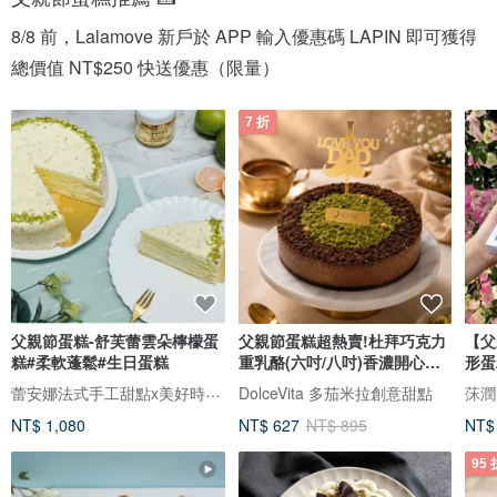
8/8 前，Lalamove 新戶於 APP 輸入優惠碼 LAPIN 即可獲得
總價值 NT$250 快送優惠（限量）
7 折
父親節蛋糕-舒芙蕾雲朵檸檬蛋
父親節蛋糕超熱賣!杜拜巧克力
【父
糕#柔軟蓬鬆#生日蛋糕
重乳酪(六吋/八吋)香濃開心果
形蛋
榛果醬
蕾安娜法式手工甜點x美好時光咖啡
DolceVita 多茄米拉創意甜點
莯潤 
NT$ 1,080
NT$ 627
NT$ 895
NT$
95 