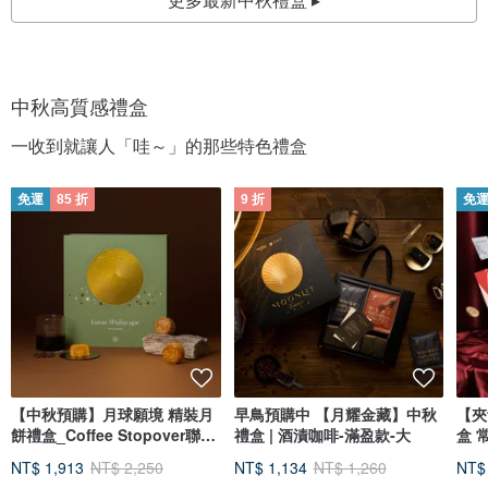
中秋高質感禮盒
一收到就讓人「哇～」的那些特色禮盒
免運
85 折
9 折
免
【中秋預購】月球願境 精裝月
早鳥預購中 【月耀金藏】中秋
【夾
餅禮盒_Coffee Stopover聯名
禮盒 | 酒漬咖啡-滿盈款-大
盒 
_附提袋
NT$ 1,913
NT$ 2,250
NT$ 1,134
NT$ 1,260
NT$