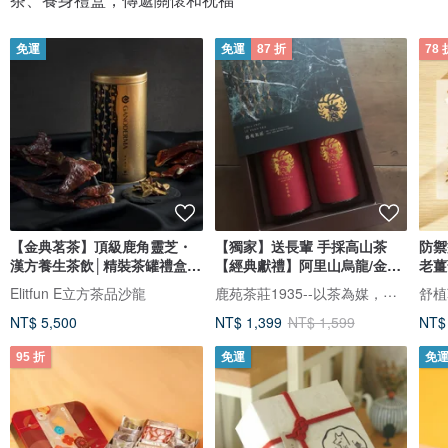
免運
免運
87 折
78 
【金典茗茶】頂級鹿角靈芝・
【獨家】送長輩 手採高山茶
防禦
漢方養生茶飲│精裝茶罐禮盒・
【經典獻禮】阿里山烏龍/金萱
老薑
伴手禮
(送提袋)
鹿苑茶莊1935--以茶為媒，述說台灣島嶼的故事與溫暖
Elitfun E立方茶品沙龍
舒植萃
NT$ 5,500
NT$ 1,399
NT$ 1,599
NT$
95 折
免運
免