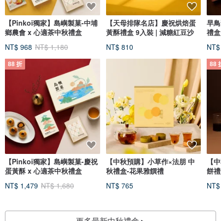
【Pinkoi獨家】島嶼製菓-中埔
【天母排隊名店】慶祝烘焙蛋
早鳥
鄉農會 x 心適茶中秋禮盒
黃酥禮盒 9入裝 | 減糖紅豆沙
禮盒
NT$ 968
NT$ 1,180
NT$ 810
NT$
88 折
88 
【Pinkoi獨家】島嶼製菓-慶祝
【中秋預購】小草作×法朋 中
【中
蛋黃酥 x 心適茶中秋禮盒
秋禮盒-花果雅饌禮
餅禮盒
_附
NT$ 1,479
NT$ 1,680
NT$ 765
NT$
更多最新中秋禮盒 ▸