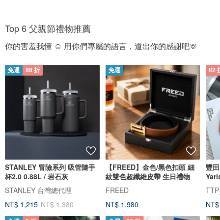
Top 6 父親節禮物推薦
你的害羞我懂 ☺️ 用你們專屬的語言，道出你的感謝吧🫶
免運
88 折
免運
82 
STANLEY 冒險系列 吸管隨手
【FREED】金色/黑色扣頭 細
豐田 
杯2.0 0.88L / 岩石灰
紋雙色超纖維皮帶 生日禮物
Yar
鑰匙
STANLEY 台灣總代理
FREED
TTP
NT$ 1,215
NT$ 1,380
NT$ 1,980
NT$