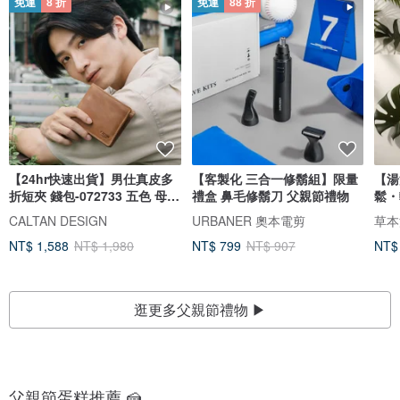
免運
8 折
免運
88 折
【24hr快速出貨】男仕真皮多
【客製化 三合一修鬍組】限量
【湯
折短夾 錢包-072733 五色 母錢
禮盒 鼻毛修鬍刀 父親節禮物
鬆・
包
本漢
CALTAN DESIGN
URBANER 奧本電剪
NT$ 1,588
NT$ 1,980
NT$ 799
NT$ 907
NT$
逛更多父親節禮物 ▶
父親節蛋糕推薦 🍰