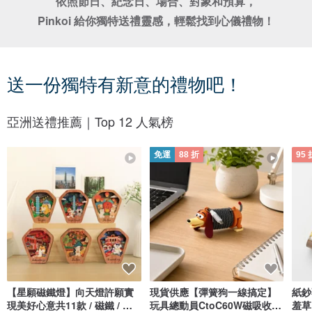
依照節日、紀念日、場合、對象和預算，

Pinkoi 給你獨特送禮靈感，輕鬆找到心儀禮物！
送一份獨特有新意的禮物吧！
亞洲送禮推薦｜Top 12 人氣榜
免運
88 折
95 
【星願磁鐵燈】向天燈許願實
現貨供應【彈簧狗一線搞定】
紙鈔
現美好心意共11款 / 磁鐵 / 夜
玩具總動員CtoC60W磁吸收納
羞草