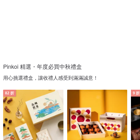
合
氣
趣
伴
味
手
體
禮
驗
Pinkoi 精選・年度必買中秋禮盒
用心挑選禮盒，讓收禮人感受到滿滿誠意！
82 折
9 折