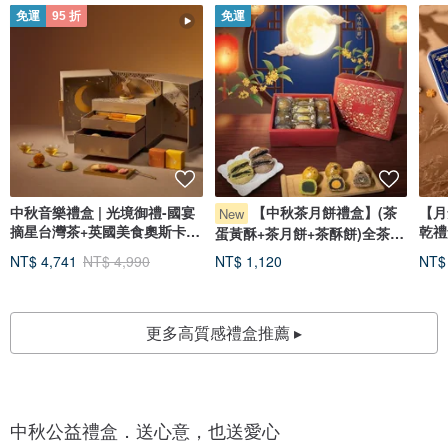
免運
95 折
免運
中秋音樂禮盒 | 光境御禮-國宴
【中秋茶月餅禮盒】(茶
【月
New
摘星台灣茶+英國美食奧斯卡2
乾禮
蛋黃酥+茶月餅+茶酥餅)全茶10
星月餅
入手提禮盒
NT$ 4,741
NT$ 4,990
NT$ 1,120
NT$
更多高質感禮盒推薦 ▸
中秋公益禮盒．送心意，也送愛心