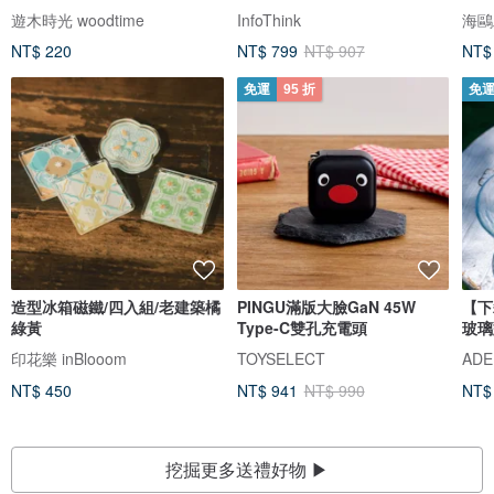
燈
快充
HW
遊木時光 woodtime
InfoThink
海鷗
NT$ 220
NT$ 799
NT$ 907
NT$
免運
95 折
免
造型冰箱磁鐵/四入組/老建築橘
PINGU滿版大臉GaN 45W
【下
綠黃
Type-C雙孔充電頭
玻璃
印花樂 inBlooom
TOYSELECT
AD
NT$ 450
NT$ 941
NT$ 990
NT$
挖掘更多送禮好物 ▶