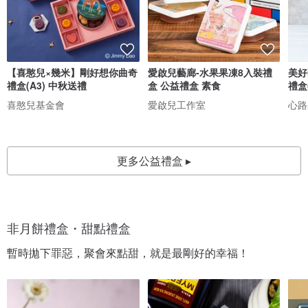
【喜憨兒×幾米】剛好想你曲奇
愛啟兒藝廊-水果果凍8入裝禮
美好
禮盒(A3) 中秋送禮
盒 公益禮盒 素食
禮盒
喜憨兒基金會
愛啟兒工作室
心路
更多公益禮盒 ▸
非月餅禮盒・甜點禮盒
暫時拋下罪惡，聚會來點甜，就是最剛好的幸福！