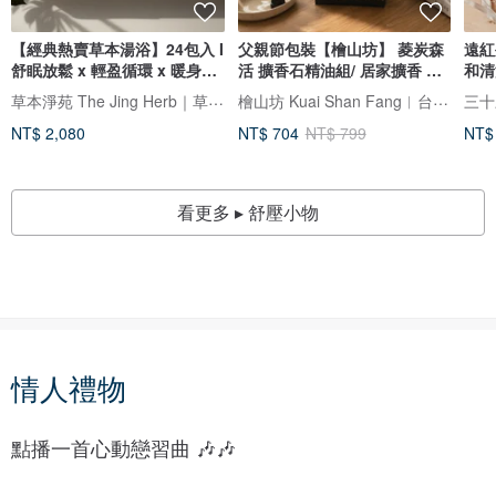
【經典熱賣草本湯浴】24包入 I
父親節包裝【檜山坊】 菱炭森
遠紅
舒眠放鬆 x 輕盈循環 x 暖身鬆
活 擴香石精油組/ 居家擴香 喬
和清
鬆
遷禮
草本淨苑 The Jing Herb｜草本漢方品牌
檜山坊 Kuai Shan Fang︱台灣檜木香氛領導品牌，療癒森林
三十
NT$ 2,080
NT$ 704
NT$ 799
NT$
看更多 ▸ 舒壓小物
情人禮物
客
製
約
點播一首心動戀習曲 🎶🎶
化
會
禮