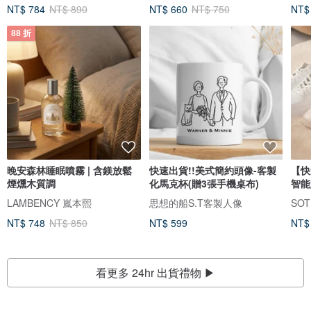
NT$ 784
NT$ 890
NT$ 660
NT$ 750
NT$
88 折
晚安森林睡眠噴霧 | 含鎂放鬆
快速出貨!!美式簡約頭像-客製
【快
煙燻木質調
化馬克杯(贈3張手機桌布)
智能
組優
LAMBENCY 嵐本熙
思想的船S.T客製人像
NT$ 748
NT$ 850
NT$ 599
NT$
看更多 24hr 出貨禮物 ▶
【
送