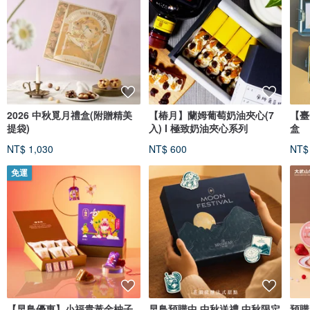
2026 中秋覓月禮盒(附贈精美
【椿月】蘭姆葡萄奶油夾心(7
【臺
提袋)
入) I 極致奶油夾心系列
盒
NT$ 1,030
NT$ 600
NT$
免運
【早鳥優惠】小福貴黃金柚子
早鳥預購中 中秋送禮 中秋限定
預購