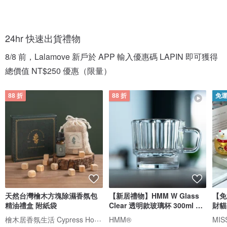
24hr 快速出貨禮物
8/8 前，Lalamove 新戶於 APP 輸入優惠碼 LAPIN 即可獲得
總價值 NT$250 優惠（限量）
88 折
88 折
免
天然台灣檜木方塊除濕香氛包
【新居禮物】HMM W Glass
【免
精油禮盒 附紙袋
Clear 透明款玻璃杯 300ml 綠
財貓
色友善
盒
檜木居香氛生活 Cypress House
HMM®