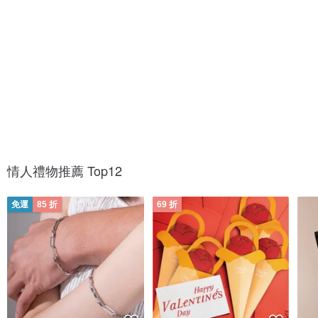
作
定
戰
情人禮物推薦 Top12
免運
85 折
69 折