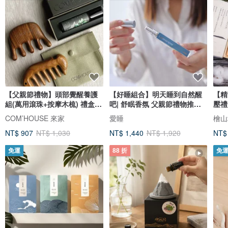
【父親節禮物】頭部覺醒養護
【好睡組合】明天睡到自然醒
【精
組(萬用滾珠+按摩木梳) 禮盒包
吧| 舒眠香氛 父親節禮物推薦
壓禮
裝
雙入組
摩油
COM’HOUSE 來家
愛睡
NT$ 907
NT$ 1,030
NT$ 1,440
NT$ 1,920
NT$
免運
88 折
免