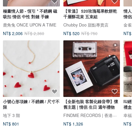
極晝情人節 - 恆引 * 不銹鋼 磁
【常溫】 520玫瑰莓果軟餅乾
情人
吸扣 情侶 中性 對鏈 手鍊
千層酥花束 五束組
情侶
禮物
鹿角兔 ONCE UPON A TIME
Chubby Doo 甜點專賣店
金雀
NT$ 2,006
NT$ 2,360
NT$ 520
NT$ 750
NT$
小號心形項鍊 / 不銹鋼 / 尺寸不
【全新包裝 客製化錄音帶】懷
IU
限
舊主題 | 情侶 生日 週年禮物
禮盒
FINDME RECORDS | 香港卡帶唱片生活店
地下 3 階
幸福
NT$ 801
NT$ 1,326
NT$