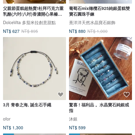
父親節蛋糕超熱賣!杜拜巧克力重
葡萄石mix橄欖石925純銀蛋糕雙
乳酪(六吋/八吋)香濃開心果榛果
寶石圓珠手鍊
醬
DolceVita 多茄米拉創意甜點
熹洋洋天然水晶寶石銀飾
NT$ 627
NT$ 895
NT$ 880
NT$ 1,000
3月 青春之海, 誕生石手繩
驚喜 ! 福利品 。水晶寶石純銀戒
指
ofor
沐銀
NT$ 1,300
NT$ 599