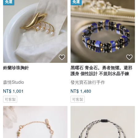
免運
免運
鈴蘭珍珠胸針
黑曜石 青金石。勇者無懼。避邪
護身 個性設計 不規則水晶手鍊
森情Studio
發光寶石旅行手作
NT$ 1,001
NT$ 1,480
可客製
可客製