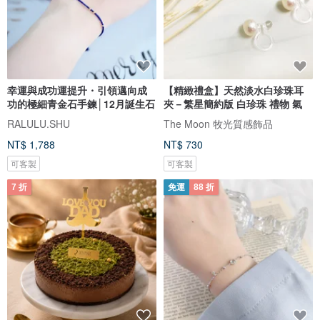
幸運與成功運提升・引領邁向成
【精緻禮盒】天然淡水白珍珠耳
功的極細青金石手鍊│12月誕生石
夾－繁星簡約版 白珍珠 禮物 氣
RALULU.SHU
The Moon 牧光質感飾品
NT$ 1,788
NT$ 730
可客製
可客製
7 折
免運
88 折