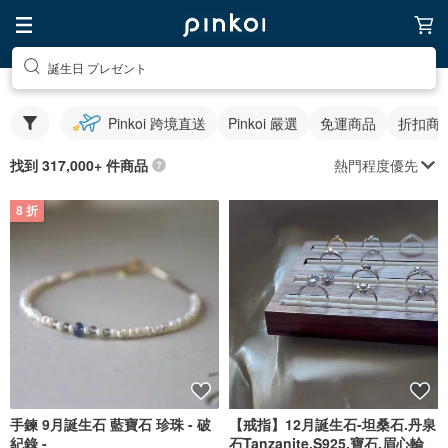
誕生日 プレゼント
Pinkoi 跨境直送
Pinkoi 嚴選
免運商品
折扣商
熱門程度優先
找到 317,000+ 件商品
8 折
手鍊 9月誕生石 藍寶石 珍珠 - 破
【戒指】12月誕生石-坦桑石.丹泉
紀錄 -
石Tanzanite.S925.寶石.眉心輪