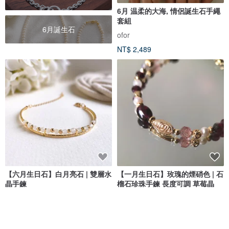
6月 温柔的大海, 情侶誕生石手繩
套組
6月誕生石
ofor
NT$ 2,489
【六月生日石】白月亮石 | 雙層水
【一月生日石】玫瑰的煙硝色 | 石
晶手鍊
榴石珍珠手鍊 長度可調 草莓晶
Lumixy 光緹閣 | 天然水晶手鍊
刺鳥 THORNBIRD JEWELRY
NT$ 1,326
NT$ 1,180
可客製
可客製