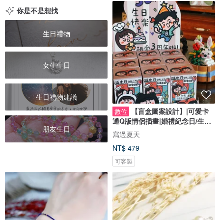
你是不是想找
生日禮物
女生生日
生日禮物建議
【盲盒圖案設計】|可愛卡
數位
通Q版情侶插畫|婚禮紀念日/生日
朋友生日
禮物客製
寫過夏天
NT$ 479
可客製