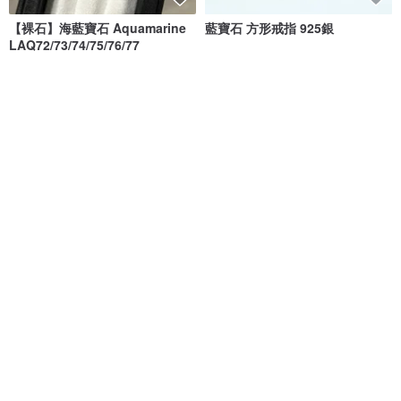
【裸石】海藍寶石 Aquamarine
藍寶石 方形戒指 925銀
LAQ72/73/74/75/76/77
ALBRIGHT
雲朵飾品 Cloud Jewelry
NT$ 420
NT$ 2,544
免運
免運
藍寶石 + 紅寶石 x 14KGF手鍊
藍寶石串式項鍊
貓のShop 手作飾品
RICCO
NT$ 1,689
NT$ 1,955