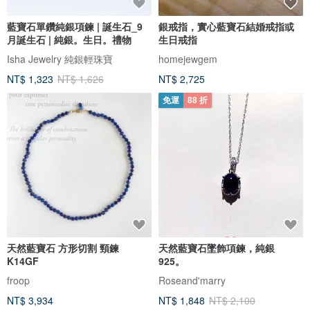
藍寶石單鑽純銀項鍊 | 誕生石_9
銀戒指，實心藍寶石結婚戒指或
月誕生石 | 純銀。生日。禮物
生日戒指
Isha Jewelry 純銀輕珠寶
homejewgem
NT$ 1,323
NT$ 1,626
NT$ 2,725
免運
88 折
天然藍寶石 方形切割 頸鍊
天然藍寶石墜飾項鍊，純銀
K14GF
925。
froop
Roseand'marry
NT$ 3,934
NT$ 1,848
NT$ 2,100