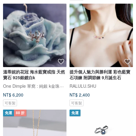
溫蒂妮的花冠 海水藍寶戒指 天然
提升個人魅力與勝利運 彩色藍寶
寶石 925銀鍍白k
石項鍊 附調節鍊 9月誕生石
One Dimple 單窩 : 純銀 k金珠寶設計與訂製
RALULU.SHU
NT$ 6,200
NT$ 2,400
可客製
可客製
免運
88 折
免運