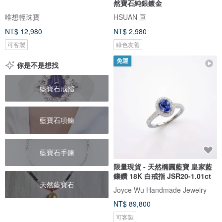
然寶石純銀鍍金
唯想輕珠寶
HSUAN 亘
NT$ 12,980
NT$ 2,980
可客製
綠色友善
免運
你是不是想找
藍寶石戒指
藍寶石項鍊
藍寶石手鍊
限量現貨 - 天然橢圓藍寶 皇家藍
鑲鑽 18K 白戒指 JSR20-1.01ct
天然藍寶石
Joyce Wu Handmade Jewelry
NT$ 89,800
可客製