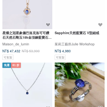
星燦之冠星象儀巴洛克洛可可鑽
Sapphire天然藍寶石 V型細戒
石天然石剛玉18k金項鍊藍寶石項
鍊
Maison_de_lumin
茱莉工藝所Julie Workshop
NT$ 47,432
NT$ 53,900
NT$ 4,980
可客製
可客製
免運
81 折