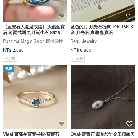
【藍寶石人魚尾戒指】 天然藍寶
藍色的月 月光石項鍊 10K 18K K
石 可調戒圍 九月誕生石 S925純
金 月光石 真鑽 藍寶石
銀
Purnima Magic Salon 圓滿靈性工作坊
Beau Jewelry
NT$ 2,680
NT$ 8,800
可客製
可客製
免運
Visel 蓬蓬袖藍寶戒指-藍寶石
Oval-藍寶石 原創設計金工項鍊天