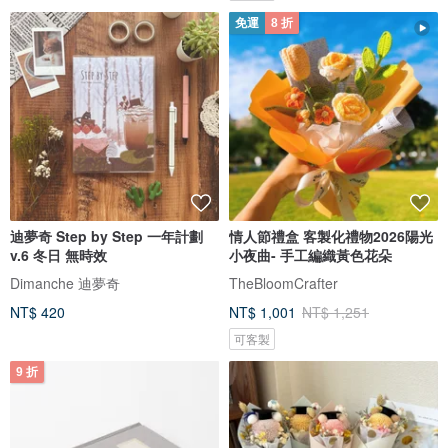
免運
8 折
迪夢奇 Step by Step 一年計劃
情人節禮盒 客製化禮物2026陽光
v.6 冬日 無時效
小夜曲- 手工編織黃色花朵
Dimanche 迪夢奇
TheBloomCrafter
NT$ 420
NT$ 1,001
NT$ 1,251
可客製
9 折