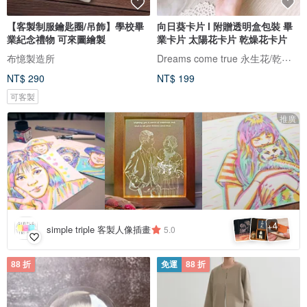
【客製制服鑰匙圈/吊飾】學校畢
向日葵卡片 l 附贈透明盒包裝 畢
業紀念禮物 可來圖繪製
業卡片 太陽花卡片 乾燥花卡片
Dreams come true 永生花/乾燥花
布憶製造所
NT$ 290
NT$ 199
可客製
推廣
4
+
simple triple 客製人像插畫
5.0
88 折
免運
88 折