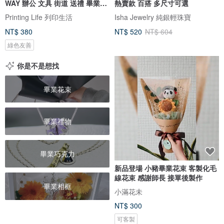
WAY 辦公 文具 街道 送禮 畢業禮
熱賣款 百搭 多尺寸可選
物
Printing Life 列印生活
Isha Jewelry 純銀輕珠寶
NT$ 380
NT$ 520
NT$ 604
綠色友善
你是不是想找
畢業花束
畢業禮物
畢業巧克力
新品登場 小豬畢業花束 客製化毛
線花束 感謝師長 接單後製作
畢業相框
小滿花未
NT$ 300
可客製