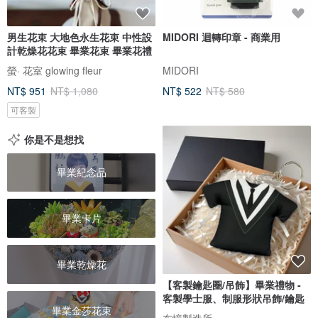
男生花束 大地色永生花束 中性設
MIDORI 迴轉印章 - 商業用
計乾燥花花束 畢業花束 畢業花禮
螢· 花室 glowing fleur
MIDORI
NT$ 951
NT$ 1,080
NT$ 522
NT$ 580
可客製
你是不是想找
畢業紀念品
畢業卡片
畢業乾燥花
【客製鑰匙圈/吊飾】畢業禮物 -
客製學士服、制服形狀吊飾/鑰匙
畢業金莎花束
布憶製造所