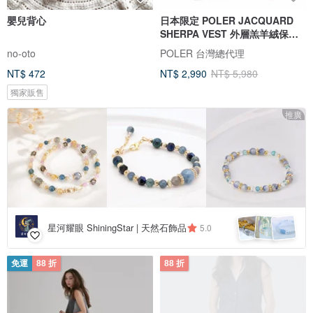
嬰兒背心
日本限定 POLER JACQUARD
SHERPA VEST 外層羔羊絨保暖
背心 棕
no-oto
POLER 台灣總代理
NT$ 472
NT$ 2,990
NT$ 5,980
獨家販售
推廣
星河耀眼 ShiningStar | 天然石飾品
5.0
免運
88 折
88 折