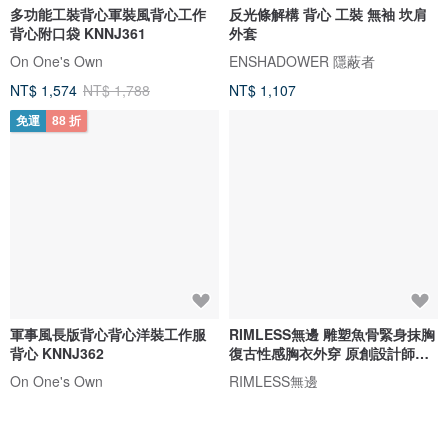
多功能工裝背心軍裝風背心工作
反光條解構 背心 工裝 無袖 坎肩
背心附口袋 KNNJ361
外套
On One's Own
ENSHADOWER 隱蔽者
NT$ 1,574
NT$ 1,788
NT$ 1,107
免運
88 折
軍事風長版背心背心洋裝工作服
RIMLESS無邊 雕塑魚骨緊身抹胸
背心 KNNJ362
復古性感胸衣外穿 原創設計師品
牌
On One's Own
RIMLESS無邊
NT$ 1,665
NT$ 1,892
NT$ 2,158
免運
75 折