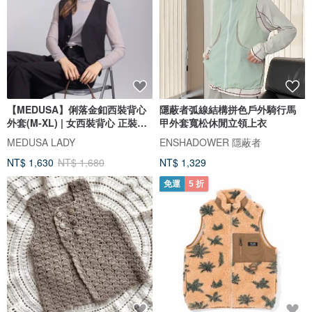
【MEDUSA】俐落金釦西裝背心
隱蔽者弧線結構拼色戶外騎行馬
外套(M-XL) | 女西裝背心 正裝外
甲外套寬松休閒立領上衣
搭
MEDUSA LADY
ENSHADOWER 隱蔽者
NT$ 1,630
NT$ 1,680
NT$ 1,329
免運
5 折