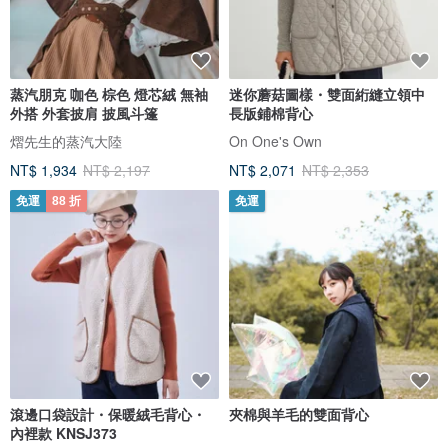
蒸汽朋克 咖色 棕色 燈芯絨 無袖
迷你蘑菇圖樣・雙面絎縫立領中
外搭 外套披肩 披風斗篷
長版鋪棉背心
熠先生的蒸汽大陸
On One's Own
NT$ 1,934
NT$ 2,197
NT$ 2,071
NT$ 2,353
免運
88 折
免運
滾邊口袋設計・保暖絨毛背心・
夾棉與羊毛的雙面背心
內裡款 KNSJ373