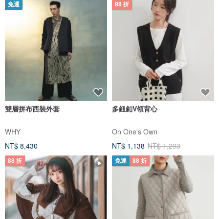
免運
88 折
雙層拼布西裝外套
多鈕釦V領背心
WHY
On One's Own
NT$ 8,430
NT$ 1,138
NT$ 1,293
88 折
免運
88 折