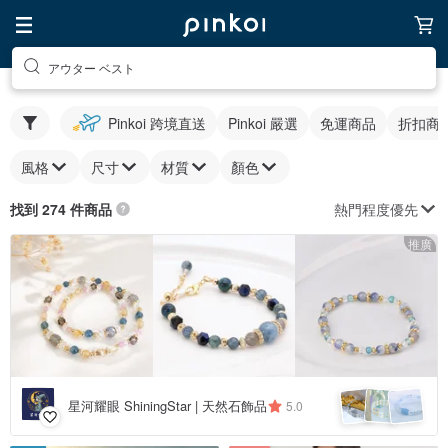
アウター ベスト
Pinkoi 跨境直送
Pinkoi 嚴選
免運商品
折扣商
風格
尺寸
材質
顏色
熱門程度優先
找到 274 件商品
推廣
星河耀眼 ShiningStar | 天然石飾品
5.0