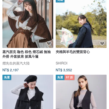
蒸汽朋克 咖色 棕色 燈芯絨 無袖
夾棉與羊毛的雙面背心
外搭 外套披肩 披風斗篷
熠先生的蒸汽大陸
SHIROI
NT$ 2,197
NT$ 3,552
免運
免運
97 折