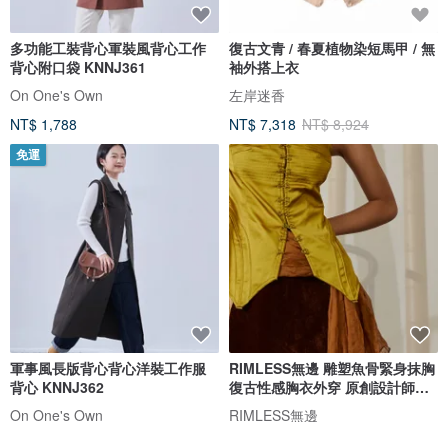
多功能工裝背心軍裝風背心工作
復古文青 / 春夏植物染短馬甲 / 無
背心附口袋 KNNJ361
袖外搭上衣
On One's Own
左岸迷香
NT$ 1,788
NT$ 7,318
NT$ 8,924
免運
軍事風長版背心背心洋裝工作服
RIMLESS無邊 雕塑魚骨緊身抹胸
背心 KNNJ362
復古性感胸衣外穿 原創設計師品
牌
On One's Own
RIMLESS無邊
NT$ 1,892
NT$ 2,158