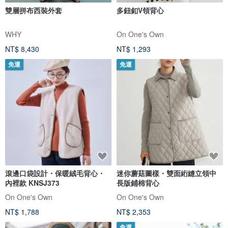
雙層拼布西裝外套
多鈕釦V領背心
WHY
On One's Own
NT$ 8,430
NT$ 1,293
免運
免運
滾邊口袋設計・保暖絨毛背心・
迷你蘑菇圖樣・雙面絎縫立領中
內裡款 KNSJ373
長版鋪棉背心
On One's Own
On One's Own
NT$ 1,788
NT$ 2,353
免運