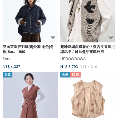
雙面穿圍脖羽絨服|外套|兩色|冬
趣味刺繡針織背心 / 復古文青風毛
款|Sora-1980
織馬甲 / 日系疊穿寬鬆外搭
Sora
HEROWROWS
NT$ 4,337
NT$ 3,793
NT$ 4,310
免運
免運
82 折