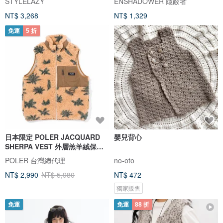
STYLELAZY
ENSHADOWER 隱蔽者
NT$ 3,268
NT$ 1,329
免運
5 折
日本限定 POLER JACQUARD
嬰兒背心
SHERPA VEST 外層羔羊絨保暖
背心 棕
POLER 台灣總代理
no-oto
NT$ 2,990
NT$ 5,980
NT$ 472
獨家販售
免運
免運
88 折