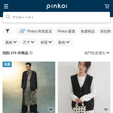
アウター ベスト
Pinkoi 跨境直送
Pinkoi 嚴選
免運商品
折扣商
風格
尺寸
材質
顏色
熱門程度優先
找到 275 件商品
免運