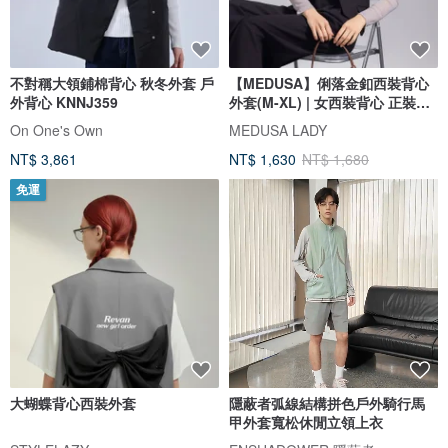
不對稱大領鋪棉背心 秋冬外套 戶
【MEDUSA】俐落金釦西裝背心
外背心 KNNJ359
外套(M-XL) | 女西裝背心 正裝外
搭
On One's Own
MEDUSA LADY
NT$ 3,861
NT$ 1,630
NT$ 1,680
免運
大蝴蝶背心西裝外套
隱蔽者弧線結構拼色戶外騎行馬
甲外套寬松休閒立領上衣