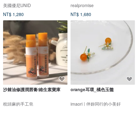
美國優尼UNID
realpromise
NT$ 1,280
NT$ 1,680
沙棘油修護潤唇膏/維生素寶庫
orange耳環_橘色玉髓
枕頭麻的手工皂
imaori | 伴妳同行的小美好
NT$ 150
NT$ 589
可客製