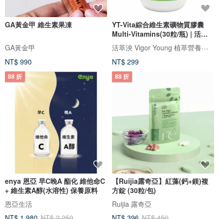
GA黃金甲 維生素果凍
YT-Vita綜合維生素礦物質膠囊
Multi-Vitamins(30粒/瓶) | 活萃
泱
活萃泱 Vigor Young 植萃營養保健
GA黃金甲
NT$ 990
NT$ 299
88 折
88 折
enya 恩亞 早C晚A 酯化 維他命C
【Ruijia露奇亞】紅藻(鈣+鎂)複
+ 維生素A醇(水溶性) 保養原料
方錠 (30粒/包)
恩亞生活
Ruijia 露奇亞
NT$ 1,980
NT$ 2,250
NT$ 396
NT$ 450