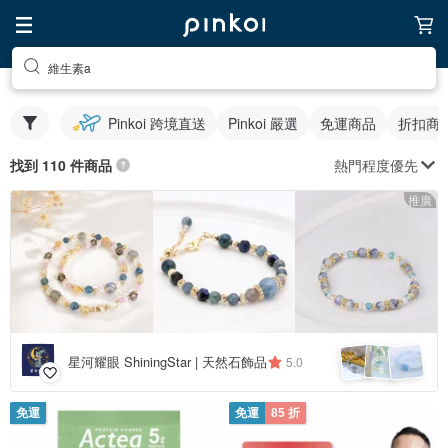
維生素a
Pinkoi 跨境直送
Pinkoi 嚴選
免運商品
折扣商
熱門程度優先
找到 110 件商品
推廣
星河耀眼 ShiningStar | 天然石飾品
5.0
免運
免運
85 折