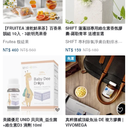
【FRUITEA 凍乾鮮果茶】百香果
SHIFT 蓮蓬頭專用維生素香氛膠
韻組 10入・3款明亮果香
囊-羅勒青草 送禮首選
SHIFT 專利除氯淨膚自動排水蓮蓬頭｜台灣總代理
Fruitea 馥緹果
NT$ 460
NT$ 560
NT$ 159
NT$ 180
免運
美國優尼 UNID 貝貝滴_益生菌
真粹挪威頂級魚油 DE 複方膠囊 |
+維生素D3 滴劑 10ml
VIVOMEGA