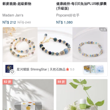
穀麥脆脆-超級穀物
健康維持-每日E魚油PLUS軟膠囊
(升級版)
Madam Jan's
Popcare好在乎
NT$ 212
NT$ 240
NT$ 1,080
推廣
星河耀眼 ShiningStar | 天然石飾品
5.0
82 折
88 折