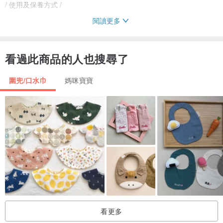
/ 使用及保養方式 /
閱讀更多
建議以手洗方式輕輕搓揉，溫柔對待，自然晾乾
看過此商品的人也搜尋了
/ 設計師及品牌簡介 /
圍兜/口水巾
媽咪寶寶
WINCO是個限量手作品牌
我們親自打版、選布料、車縫與手縫
把穿戴者假設是自己的寶貝
穿上的舒適性、實用性與獨特性，都是我們重要的思考方向
我們貼心的設計、用心的製作，希望讓使用者感受舒適與溫暖
商品限量製作讓每個商品都是驚喜
產地/製造方式
台灣 手工製作
看更多