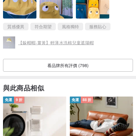
質感優異
符合期望
風格獨特
服務貼心
【躲帽帽-薑黃】輕薄水洗棉兒童遮陽帽
看品牌所有評價 (798)
與此商品相似
免運
9 折
免運
88 折