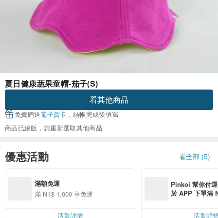
夏日健康蔬果童帽-茄子(S)
看其他商品
免費贈送
電子賀卡
，結帳完成後填寫
商品已絕版，請重新選取其他商品
優惠活動
看全部 (5)
滿額免運
Pinkoi 幫你付
於 APP 下單滿 
滿 NT$ 1,000 享免運
運費 NT$ 100
活動詳情
活動詳