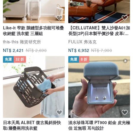
Like-it 窄款 隙縫型多功能可堆疊
【CELLUTANE】雙人沙發A01加
收納籃 洗衣籃 三層組
長型(2P)日本製平價沙發 皮革/燈
芯絨
this-this 雜貨研究所
FULUX 弗洛克
NT$ 2,421
NT$ 2,690
NT$ 6,952
NT$ 7,900
免運
32 折
免運
8 折
日本天馬 ALBET 復古風斜掛快
淡水珍珠耳環 PT900 鉑金 皮光極
取/層疊兩用洗衣籃
佳 近無瑕 耳勾設計