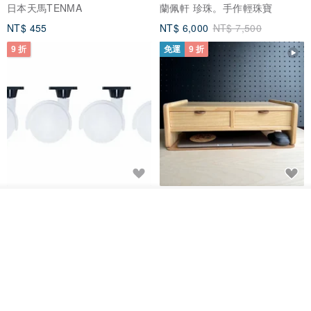
日本天馬TENMA
蘭佩軒 珍珠。手作輕珠寶
NT$ 455
NT$ 6,000
NT$ 7,500
9 折
免運
9 折
日本Like-it 可堆疊收納洗衣籃專
雙抽屜螢幕增高架(寬42CM) 收納
用 -滑滑便利輪 (專用輪)
書桌展示架 手工 客製化雷射雕刻
看其他商品
了解品牌
this-this 雜貨研究所
Pinocchio’s cabin
NT$ 234
NT$ 260
NT$ 3,026
NT$ 3,362
免運
68 折