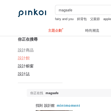
fairy and you
斜背包
父親節
appl
中秋禮盒
主題企劃
時尚潮流
你正在搜尋
設計商品
設計館
設計櫥窗
設計誌
你正在找
magsafe
找到
設計館
mintmoment