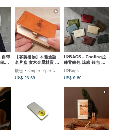
| 自帶
【客製禮物】木雅金語
U2BAGS - Cooling拉
約流暢
名片盒 實木金屬材質 名
鍊零錢包 涼感 錢包 超
片盒 刻字 刻字
纖皮革 收納包 岩石紋
廣告
simple triple 客製人像插畫
U2Bags
US$ 26.69
US$ 9.80