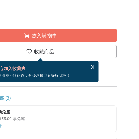
放入購物車
收藏商品
賀卡，結帳完成後填寫
電子賀卡是什麼？
心加入收藏夾
寄出商品為 3 個工作天。（不包含假日）
望清單不怕錯過，有優惠會立刻提醒你喔！
 (3)
超商免運
155.90 享免運
情