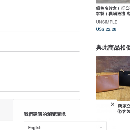
銀色名片盒 ( 打
客製 ) 職場送禮 客製化
刻字 少量客製化
UNSIMPLE
US$ 22.28
與此商品相
真皮零錢包 獨家
屬名字客製化/客
我們建議的瀏覽環境
盒名字
廣告
BU
US$ 17.82