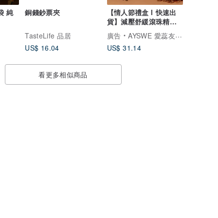
袋 純
銅錢鈔票夾
【情人節禮盒 l 快速出
貨】減壓舒緩滾珠精油
附撥提棒 木質調
TasteLife 品居
廣告
AYSWE 愛蕊友肌 - 敏弱肌的純淨保養
US$ 16.04
US$ 31.14
看更多相似商品