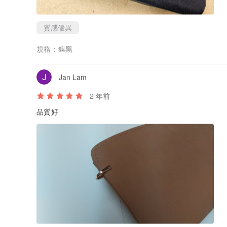
質感優異
規格：
鎳黑
Jan Lam
2 年前
品質好