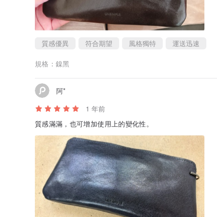
質感優異
符合期望
風格獨特
運送迅速
規格：
鎳黑
阿*
1 年前
質感滿滿，也可增加使用上的變化性。