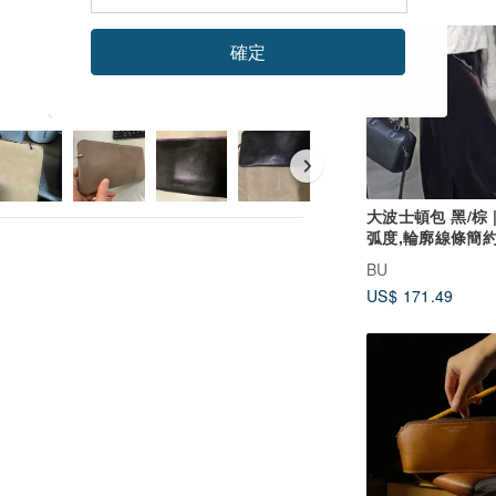
確定
看本商品所有評價
大波士頓包 黑/棕 
弧度,輪廓線條簡
|
BU
US$ 171.49