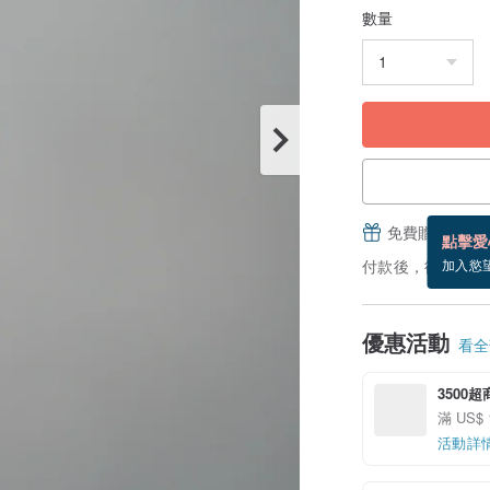
數量
免費贈送電子
點擊愛
付款後，從備貨到
加入慾
優惠活動
看全部
3500
滿 US$ 
活動詳