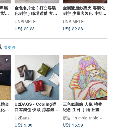
凸專屬
金色名片盒 ( 打凸客製
金屬雙層鈔票夾 客製化
證件夾 id
化刻字 ) 職場送禮 客製
刻字 少量客製化 小批量
化刻字 
化禮品 少量客製
客製化
量客製化
UNSIMPLE
UNSIMPLE
UNSIMP
US$ 22.28
US$ 22.28
US$ 40.
似
看更多
立體金
U2BAGS - Cooling彈
三色似顏繪 人像 禮物
製化鐵
口零錢包 快取 涼感錢包
紀念 生日 手繪 插畫
零錢包 airpods收納
U2Bags
廣告
simple triple 客製人像插畫
US$ 9.80
US$ 15.59