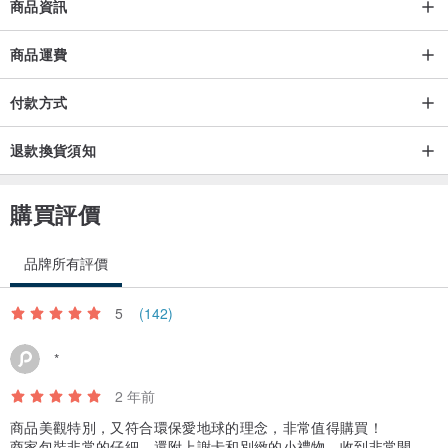
商品資訊
●因為是手工製作，所以非常精緻。 請輕拿輕放
商品運費
｜保養｜
付款方式
●避免接觸醇、乳液、化學藥品等
●用軟布擦去所有污垢
退款換貨須知
購買評價
｜國際運輸｜
●目前，僅接受日本郵政的常規發貨(國際e-packet)
品牌所有評價
將是帶有保證和跟踪的掛號信。 由每個國家/地區的郵遞組織發送。
5
(142)
●通常，這它會在1-2週內到達，但由於COVID-19的影響，會有所延
*
遲。 感謝您的理解。 EMS也有延遲，但是如果您願意，請在購買前
與設計師聯繫，我們將予以答复。
2 年前
商品美觀特別，又符合環保愛地球的理念，非常值得購買！
商家包裝非常的仔細，還附上謝卡和別緻的小禮物，收到非常開
●COVID-19的影響,目前僅限於無法追踪和記錄到美國，澳大利亞和加