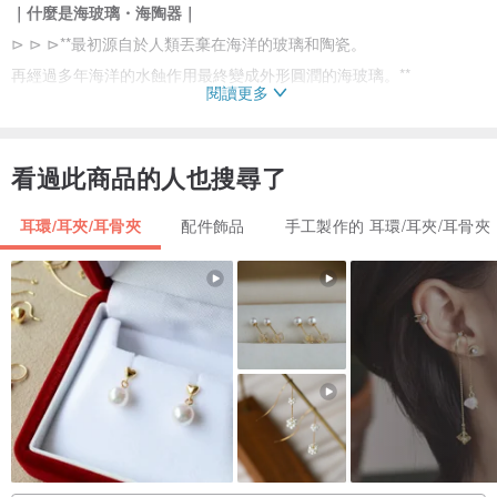
｜什麼是海玻璃・海陶器｜
⊳ ⊳ ⊳**最初源自於人類丟棄在海洋的玻璃和陶瓷。
再經過多年海洋的水蝕作用最終變成外形圓潤的海玻璃。**
閱讀更多
看過此商品的人也搜尋了
耳環/耳夾/耳骨夾
配件飾品
手工製作的 耳環/耳夾/耳骨夾
｜材料｜
耳針：316L醫療級不鏽鋼
耳夾：金屬
海玻璃（玻璃）
海陶器(陶器)
合成漆
銅粉
樹脂