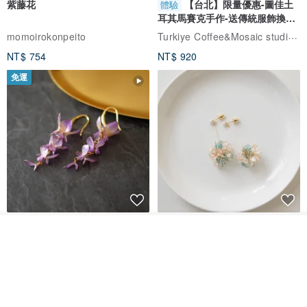
紫藤花
【台北】限量優惠-圖佳土
體驗
耳其馬賽克手作-送傳統服飾換裝
體驗
Turkiye Coffee&Mosaic studio土耳其咖啡與馬賽克燈工作坊
momoirokonpeito
NT$ 754
NT$ 920
免運
藤花 煌 耳環・耳夾
【繁花計畫】- 清冰
看其他商品
了解品牌
Dip art -nachugo-
紅花 hunghua
NT$ 2,125
NT$ 720
93 折