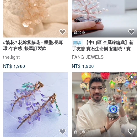
台北市
//繁花// 花嫁紫藤花 - 垂墜.長耳
【中山區 金屬線編織】新
體驗
｜禮品包裝服務｜
環.存在感_接單訂製款
手友善 寶石生命樹 招財樹 / 寶石
我們提供免費的簡單包裝服務。 如果你希望，請在購買時在評論中告
自選
the.light
FANG JEWELS
知我們。 照片是一個例子。 包裝紙的顏色和裝飾可能會發生變化。
NT$ 1,980
NT$ 1,900
台北市