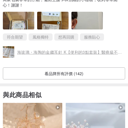
心！謝謝！
拿大的運輸方式。 請注意，如果發生郵寄事故，我們不能保證。
●必須在發票上輸入價格以進行海關申報。 作為禮物送達該人以外的
其他地址時，請務必小心。
符合期望
風格獨特
想再回購
服務貼心
｜收據｜
海玻璃・海陶的金繼耳針 K【便利的3點套裝】醫療級不鏽鋼
基本上，我們不發行收據或發票。
看品牌所有評價 (142)
｜減塑包裝｜
與此商品相似
作為我們可持續發展目標之一，我們將逐步從一次性塑料包裝材料轉
變為紙質包裝材料。