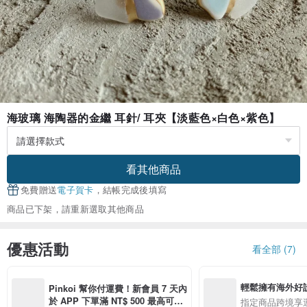
海玻璃 海陶器的金繼 耳針/ 耳夾【淡藍色×白色×紫色】
看其他商品
免費贈送
電子賀卡
，結帳完成後填寫
商品已下架，請重新選取其他商品
優惠活動
看全部 (7)
輕鬆擁有海外好
Pinkoi 幫你付運費！新會員 7 天內
於 APP 下單滿 NT$ 500 最高可折
指定商品跨境享