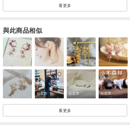
看更多
｜尺寸｜
與此商品相似
約10mm
設計是不對稱的。
｜注意事項｜
●耳針皆採用醫療級316L抗敏不鏽鋼針，但是，如果它不適合您的皮
膚，請立即停止使用。
台北市
台北市
台北市
●海濱漂流物用於材料。儘管已經過清潔和消毒，但仍有小划痕和暗
沉。希望您會喜歡這種自然質地的飾品。
看更多
●视您正在查看的显示器而定，可能会出现色差。