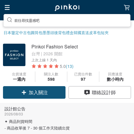
前往尋找靈感吧
日本鑒定中古包
圓筒包
墨墨頭後背包
禮盒
韓國直送皮革包
短夾
Pinkoi Fashion Select
台灣 | 2026 開館
上次上線
1 天內
5.0
(13)
出貨速度
關注人數
已賣出件數
回應速度
一週內
598
97
數小時內
加入關注
聯絡設計師
設計館公告
2026/08/03
✦ 商品到貨時間
- 商品收單後 7 - 30 個工作天陸續出貨