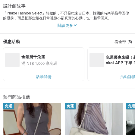
設計館故事
「Pinkoi Fashion Select」想做的，不只是把來自日本、韓國的時尚單品帶回你
的眼前，而是把那些藏在日常裡微小卻真實的心動，也一起帶回來。
閱讀更多
我們相信，風格從來不是追趕潮流，而是在某一天，因為一件衣服、一個配件、
一種色彩，重新找到屬於自己的節奏。
我們穿梭於東京、首爾與亞洲各地，挑選那些帶有設計感與個性的設計品牌，只
優惠活動
看全部 (5)
希望你能在這裡，遇見屬與你的樣子！
全館滿千免運
免運優惠來囉！新會
nkoi APP 下單
滿 NT$ 1,000 享免運
費，滿 NT$ 50
$ 100
活動詳情
活動詳
熱門商品推薦
免運
免運
免