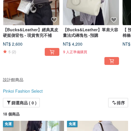
【Bucks&Leather】經典真皮
【Bucks&Leather】單肩大容
【 
硬挺側背包 - 現貨售完不補
量法式磚塊包 -預購
棉條
NT$ 2,600
NT$ 4,200
NT$
5
(2)
9 人正準備購買
設計館商品
Pinkoi Fashion Select
篩選商品 ( 0 )
排序
18 個商品
免運
免運