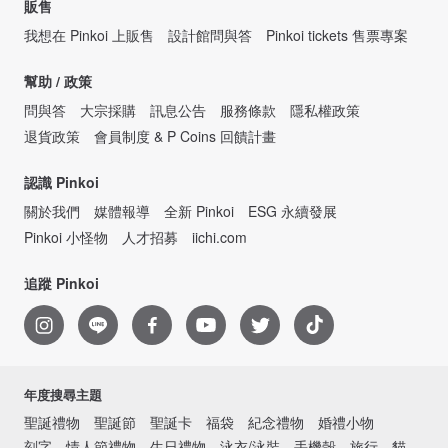
販售
我想在 Pinkoi 上販售
設計館問與答
Pinkoi tickets 售票專案
幫助 / 政策
問與答
大宗採購
訊息公告
服務條款
隱私權政策
退貨政策
會員制度 & P Coins 回饋計畫
認識 Pinkoi
關於我們
媒體報導
全新 Pinkoi
ESG 永續發展
Pinkoi 小怪物
人才招募
iichi.com
追蹤 Pinkoi
年度搜尋主題
聖誕禮物
聖誕節
聖誕卡
福袋
紀念禮物
婚禮小物
刻字
情人節禮物
生日禮物
泳衣/泳裝
手機殼
旅行
貓