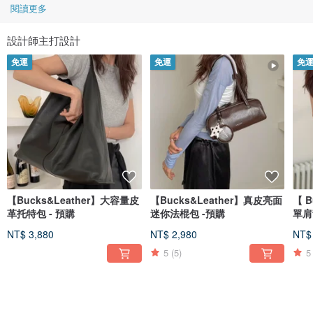
閱讀更多
設計師主打設計
免運
免運
免
【Bucks&Leather】大容量皮
【Bucks&Leather】真皮亮面
【 B
革托特包 - 預購
迷你法棍包 -預購
單肩
NT$ 3,880
NT$ 2,980
NT$
5
(5)
5