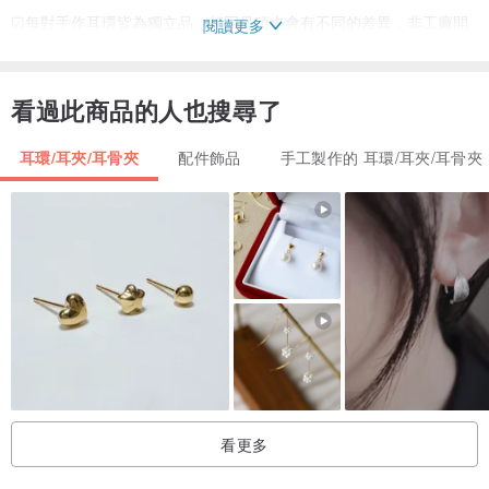
☑每對手作耳環皆為獨立品，相同品項也會有不同的差異，非工廠開
閱讀更多
模固定型狀，請能理解再購買。
☑商品經過強化處理，但仍需小心對待，避免大力擠壓，配戴時建議
看過此商品的人也搜尋了
可以用指腹輕推。
☑未配戴時可用夾鍊袋密封後收於盒內，並置於乾燥陰涼處。
耳環/耳夾/耳骨夾
配件飾品
手工製作的 耳環/耳夾/耳骨夾
☑若有髒汙可使用拭鏡布等簡單擦拭清潔，禁止使用含有酒精成分的
東西擦拭。
☑耳環屬個人衛生用品，基於個人衛生原則，無法受理退換貨喔。
包裝｜
凡購買任一商品，都會用禮盒包裝好到您手上：）
送禮或送給自己一份禮物吧，包裝禮盒會不定期改變唷
rosequeen.只想給妳最好的❤
看更多
pinkoi搜尋：rosequeen