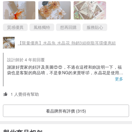
掐絲的花也好看，在陽光下應該會很金很美～
但我還是最喜歡金魚哈哈，畢竟看了好一陣子😳 有餘裕的時候應該
會再多買幾只收藏～
質感優異
風格獨特
想再回購
服務貼心
【限量優惠】水晶魚 水晶花 熱銷3組樹脂耳環優惠組
設計師於 4 年前回覆
謝謝好賣家的好評及美圖😍😍，不過在這裡和妳說明一下，福
袋也是客製的商品唷，不是拿NG的來賣呀🤣，水晶花是使用造
花液沾取所以難免會有氣泡，這點花朵系列我會在多注意❤️，
更多
然後海洋水晶魚及水母系列是故意保留泡泡在上面唷😆，主要
是闆闆覺得這樣很像在水裡的感覺，還是很謝謝妳用心的說
1 人覺得有幫助
明，我會在備註在上面加註這個部分❤️❤️謝謝妳那麼細心的評
論❤️❤️
看品牌所有評價 (315)