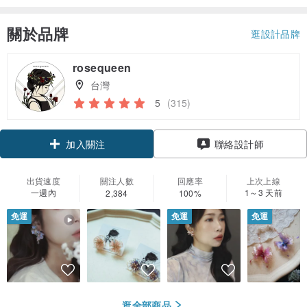
關於品牌
逛設計品牌
rosequeen
台灣
5
(315)
領優惠券
聯絡設計師
加入關注
出貨速度
關注人數
回應率
上次上線
一週內
1～3 天前
2,384
100%
免運
免運
免運
逛全部商品