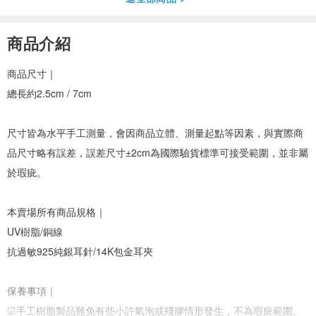
商品介紹
商品尺寸｜
總長約2.5cm / 7cm
尺寸皆為水平手工測量，會因商品立體、測量起點等因素，與實際商
品尺寸略有誤差，誤差尺寸±2cm為國際驗貨標準可接受範圍，並非屬
於瑕疵。
本賣場所有商品規格｜
UV樹脂/銅線
抗過敏925純銀耳針/14K包金耳夾
保養事項｜
☑手工樹脂製品難免有些小許氣泡或殘膠情形發生，不為瑕疵範圍。