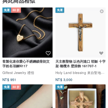
與此商品相似
免運
88 折
免運
客製化迷你愛心不銹鋼鎖骨刻文
天主教聖物 以色列進口 耶穌 十字
字姓名項鍊N117
架 橄欖木 壁掛飾 161707-1
Holy Land blessing 來自聖地的祝福
Giftest Jewelry 禮悟
NT$ 951
NT$ 3,000
免運
88 折
免運