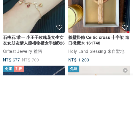
石榴石/唯一 小王子玫瑰花女生女
牆壁掛飾 Celtic cross 十字架 進
友女朋友情人節禮物禮盒手鍊B26
口橄欖木 161748
Holy Land blessing 來自聖地的祝福
Giftest Jewelry 禮悟
NT$ 677
NT$ 769
NT$ 1,200
免運
7 折
免運
我要訂製
加入收藏
了解品牌
L'amour 星星珍珠手鏈 (白金色)
耶穌受難像木製十字架 24 公分