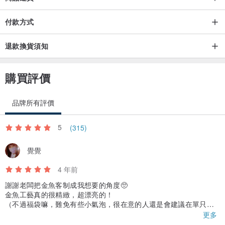
付款方式
退款換貨須知
購買評價
品牌所有評價
5
(315)
覺覺
4 年前
謝謝老闆把金魚客制成我想要的角度🥺
金魚工藝真的很精緻，超漂亮的！
（不過福袋嘛，難免有些小氣泡，很在意的人還是會建議在單只的
賣場買）
更多
百合跟想像中一樣很好看，雖然是簡約款，但搭毛衣就很有亮點💕