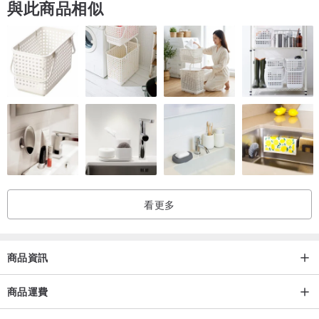
與此商品相似
● 請勿在洗澡、游泳、泡溫泉、大量出汗時配戴
● 不配戴時，請將飾品裝入夾鏈袋中收藏，隔絕空氣和水分防止快速
氧化
＃注意
● 商品皆為實物拍攝，每種顯示器的色彩表現不一樣，難免有些許色
差，以實際收到的實物為準
● 每顆天然石、珠珠的紋理、排列樣式和大小無法完全相同，每副耳
環都是手工製作，無法像工廠一樣做到完美無瑕疵
● 手工耳環製作時間為1-3天，商品寄出時間為收到訂單後的5日內
看更多
＃產地 / 製造方式
台灣Taiwan / 手工製作Handmade
商品資訊
商品運費