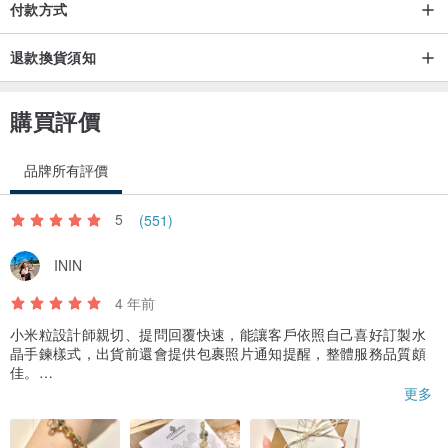
付款方式
退款換貨須知
購買評價
品牌所有評價
5
(551)
ININ
4 年前
小米粒設計師親切、提問回覆快速，能讓客戶依照自己喜好訂製水
晶手鍊樣式，出貨前還會提供包裹照片通知提醒，整體服務品質頗
佳。
以客製首飾而言，到貨速度算快，包裝完整且精緻用心，開箱看到
更多
水晶手鍊實體後整個感動到說不出話來，真的太、美、了❤️❤️❤️
撇去自己手笨不太會使用龍蝦扣，手鍊本身沒什麼好挑剔，選用搭
配的綠幽靈、金髮晶質感都很棒！