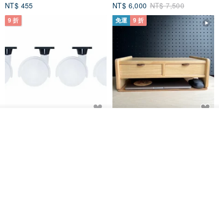
NT$ 455
NT$ 6,000
NT$ 7,500
9 折
免運
9 折
看其他商品
日本Like-it 可堆疊收納洗衣籃專
雙抽屜螢幕增高架(寬42CM) 收納
了解品牌
用 -滑滑便利輪 (專用輪)
書桌展示架 手工 客製化雷射雕刻
this-this 雜貨研究所
Pinocchio’s cabin
NT$ 234
NT$ 260
NT$ 3,026
NT$ 3,362
免運
68 折