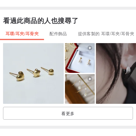
＃包裝
| 禮盒包裝 |
★ 品牌質感禮盒，需另外加購
看過此商品的人也搜尋了
加購連結:
www.pinkoi.com/product/T3kVeiZR
耳環/耳夾/耳骨夾
配件飾品
提供客製的 耳環/耳夾/耳骨夾
| 一般包裝 |
★ 包裝款式隨機出貨
01: 霧面磨砂盒 / 02: 經典牛皮紙盒
看更多
＃保養
● 避免接觸香水、乳液、化學藥品等