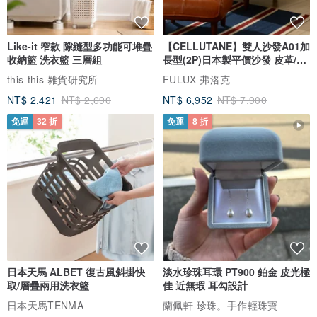
Like-it 窄款 隙縫型多功能可堆疊
【CELLUTANE】雙人沙發A01加
收納籃 洗衣籃 三層組
長型(2P)日本製平價沙發 皮革/燈
芯絨
this-this 雜貨研究所
FULUX 弗洛克
NT$ 2,421
NT$ 2,690
NT$ 6,952
NT$ 7,900
免運
32 折
免運
8 折
日本天馬 ALBET 復古風斜掛快
淡水珍珠耳環 PT900 鉑金 皮光極
取/層疊兩用洗衣籃
佳 近無瑕 耳勾設計
日本天馬TENMA
蘭佩軒 珍珠。手作輕珠寶