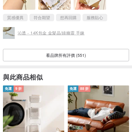
手圍選擇16CM戴起來偏寬鬆、舒適，若有跟我手圍差不多但喜歡貼
手一點的，應該選15CM就好～
小米粒家的飾品設計都很美，日後如有其他需求，一定會再回購的
質感優異
符合期望
想再回購
服務貼心
～謝謝🥰🥰🥰
沁透 - 14K包金 金髮晶/綠幽靈 手鍊
看品牌所有評價 (551)
與此商品相似
免運
9 折
免運
88 折