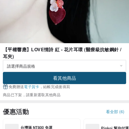
【平權響應】LOVE情詩 紅 - 花片耳環 (醫療級抗敏鋼針 /
耳夾)
看其他商品
免費贈送
電子賀卡
，結帳完成後填寫
商品已下架，請重新選取其他商品
優惠活動
看全部 (6)
台灣滿 NT800 免運
Pinkoi 幫你付