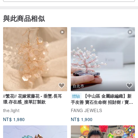
與此商品相似
台北市
//繁花// 花嫁紫藤花 - 垂墜.長耳
【中山區 金屬線編織】新
體驗
環.存在感_接單訂製款
手友善 寶石生命樹 招財樹 / 寶石
自選
the.light
FANG JEWELS
NT$ 1,980
NT$ 1,900