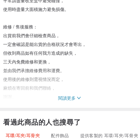
平常請盡量收至盒中避免碰撞，
使用時盡量大面積施力避免損傷。
維修 / 售後服務：
出貨前我們會仔細檢查商品，
一定會確認是能出貨的合格狀況才會寄出，
但收到商品如有任何我方造成的缺失，
三天內免費維修和更換，
並由我們承擔維修費用和運費。
使用後的維修則需視情況而定，
麻煩在寄回前和我們聯絡，
謝謝。
閱讀更多
*因材料皆為國外進口，
看過此商品的人也搜尋了
可能會有等待進貨的日程甚至是材料斷貨的可能，
如遇斷貨會以相似的素材取代。
耳環/耳夾/耳骨夾
配件飾品
提供客製的 耳環/耳夾/耳骨夾