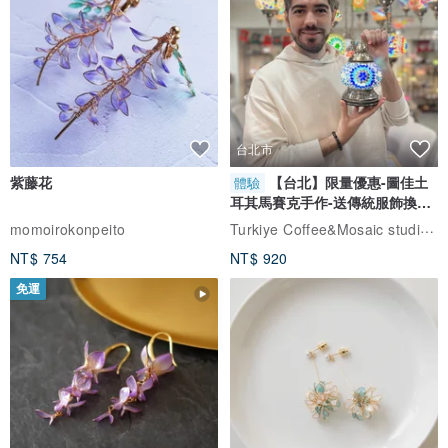
台北市
紫藤花
【台北】限量優惠-圖佳土
體驗
耳其馬賽克手作-送傳統服飾換裝
體驗
Turkiye Coffee&Mosaic studio土耳其咖啡與馬賽克燈工作坊
momoirokonpeito
NT$ 754
NT$ 920
免運