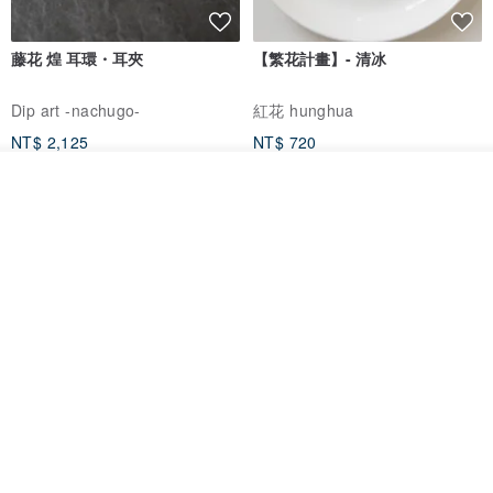
藤花 煌 耳環・耳夾
【繁花計畫】- 清冰
Dip art -nachugo-
紅花 hunghua
NT$ 2,125
NT$ 720
93 折
我要排隊
了解品牌
台北市
晶透紫藤花 垂墜樹脂/耳夾可
【療育時光】DIY製作2副
體驗
專屬UV膠乾燥花樹脂耳環 台北體
驗課程
KL珂蘿花設計
JYC.accessories
NT$ 1,292
NT$ 1,380
NT$ 1,150