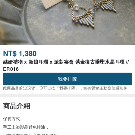
NT$ 1,380
結婚禮物 x 新娘耳環 x 派對宴會 紫金復古垂墜水晶耳環 //
ER016
我要排隊
此商品目前沒現貨，你可以按「我要排隊」，當有貨會主動發信通知你
商品介紹
保養方式：
手工上漆製品難免掉漆，