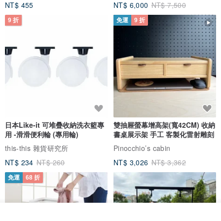
NT$ 455
NT$ 6,000
NT$ 7,500
9 折
免運
9 折
日本Like-it 可堆疊收納洗衣籃專
雙抽屜螢幕增高架(寬42CM) 收納
用 -滑滑便利輪 (專用輪)
書桌展示架 手工 客製化雷射雕刻
this-this 雜貨研究所
Pinocchio’s cabin
NT$ 234
NT$ 260
NT$ 3,026
NT$ 3,362
免運
68 折
我要訂製