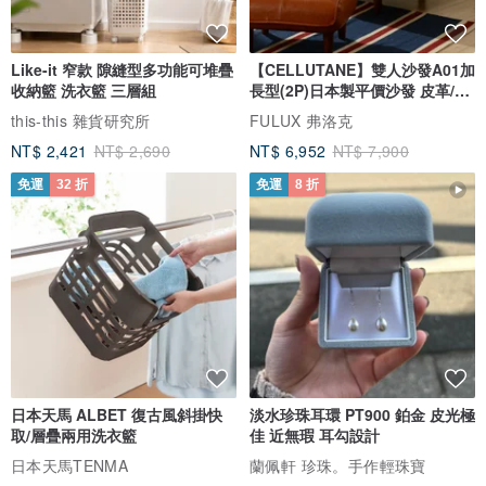
●天然材質，減少化學處理
●手工製作，降低工業能耗
Like-it 窄款 隙縫型多功能可堆疊
【CELLUTANE】雙人沙發A01加
●採用日本產軟鋼絲線、珍珠線與彈力線，耐用延長壽命
收納籃 洗衣籃 三層組
長型(2P)日本製平價沙發 皮革/燈
●環保收納袋與可重複使用禮盒，避免過度包裝
芯絨
this-this 雜貨研究所
FULUX 弗洛克
NT$ 2,421
NT$ 2,690
NT$ 6,952
NT$ 7,900
【關於售後 | After-Sales Service】
免運
32 折
免運
8 折
●售後期為 1 年，若產品出現故障，可免費維修（運費自理）
●所有訂單均附保養卡，請依照指引延長珠寶壽命
●如需諮詢或定制服務，歡迎隨時留言，我們將儘快回覆
日本天馬 ALBET 復古風斜掛快
淡水珍珠耳環 PT900 鉑金 皮光極
取/層疊兩用洗衣籃
佳 近無瑕 耳勾設計
日本天馬TENMA
蘭佩軒 珍珠。手作輕珠寶