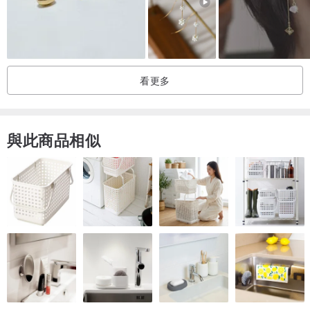
【最新活動 | Latest Promotions】
為減少國際運輸中的不必要浪費，我們默認不附小手提袋。
✨ 如果您計劃將飾品作為禮物送人，可通過禮品袋加購連結（價格為
看更多
1元）告知我們，下單只是為了提醒我們幫您準備禮袋，讓送禮更體
面。
禮品袋加購連結 ➤➤➤
cn.pinkoi.com/product/hYCUNvpc
與此商品相似
✨ 另有神秘禮物加購連結，可為您的訂單增添小驚喜。
神秘禮物加購連結 ➤➤➤
cn.pinkoi.com/product/QKtgKm4r
【材質說明 | Material Information】
●主材：天然珍珠（淡水珍珠 & 海水珍珠）、天然寶石，獨一無二
●配件：316L不鏽鋼、S925銀、14K及18K鍍金，低敏材質
⚠️ 但因個人體質不同，無法保證絕對不過敏