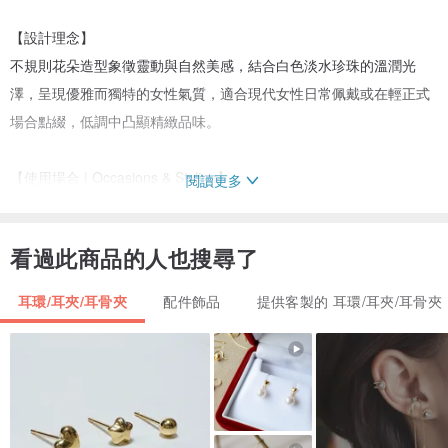
【設計理念】
不規則花朵造型象徵靈動與自然美感，結合白色淡水珍珠的溫潤光
澤，呈現優雅而獨特的女性氣質，適合現代女性日常佩戴或在輕正式
場合點綴，低調中凸顯精緻品味。
【使用場合 | Occasions & Styling】
閱讀更多
生日禮物、情人節禮物、母親節禮物，適合紀念日及聖誕等節日禮
物，犒賞自己的理想之選，也適合婚禮、新娘與伴娘佩戴。
看過此商品的人也搜尋了
【包裝方式 | Gift Packaging】
耳環/耳夾/耳骨夾
配件飾品
提供客製的 耳環/耳夾/耳骨夾
●品牌環保收納袋
●精美穩固的禮盒
●拋光擦拭布
●保養卡
●心意卡（可書寫祝福）