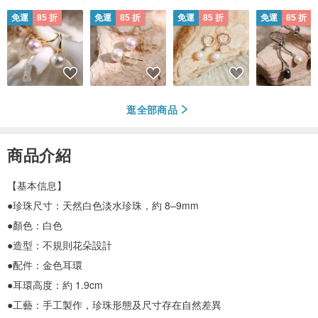
免運
85 折
免運
85 折
免運
85 折
免運
85 折
逛全部商品
商品介紹
【基本信息】
●珍珠尺寸：天然白色淡水珍珠，約 8–9mm
●顏色：白色
●造型：不規則花朵設計
●配件：金色耳環
●耳環高度：約 1.9cm
●工藝：手工製作，珍珠形態及尺寸存在自然差異