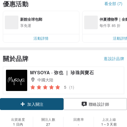
優惠活動
看全部 (7)
新館全球包郵
仲夏禮物季｜全館 
享免運
每件享 85 折
活動詳情
活動詳
關於品牌
逛設計品牌
MYSOYA · 弥也 ｜ 珍珠與寶石
中國大陸
5
(1)
領優惠券
聯絡設計師
加入關注
出貨速度
關注人數
回應率
上次上線
1 日內
1～3 天前
27
-