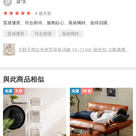
羅*美
【定制與製作說明 | Customization & Production】
4 個月前
●本商品為接單製作（Made to Order）
質感優異、符合期待、服務貼心、風格獨特、值得回購。
●下單後 1–3 個工作日內完成製作並發貨
質感優異
符合期望
風格獨特
●每顆珍珠和寶石皆為天然，形狀、光澤、紋理略有差異，這是自然賦
予的獨特魅力
大顆天然白色米型珍珠項鍊 10–11mm 銀色扣 大氣典雅 聖誕節禮物
【運送與退換 | Shipping & Return Policy】
●新館期間：全球包郵
與此商品相似
●港澳台：3–7 個工作日
●歐美及其他地區：7–15 個工作日
免運
9 折
免運
88 折
●若商品存在質量問題，可於收到後 7 日內聯繫退換
⚠️ 因個人喜好或天然材質合理範圍內的差異（如珍珠紋理、輕微瑕
疵），暫不接受退換
【綠色友善 | Eco-Friendly Commitment】