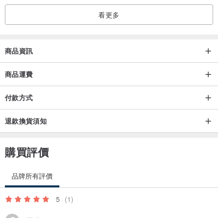
【尺寸說明 | Size Information】
看更多
●項鍊標準尺寸：35–60cm（含扣子長度，不含延長鏈）
●手鍊標準尺寸：14–22cm（以手圍為準）
●✨ 特別說明：項鍊尺寸均包含扣子長度，延長鏈不計入；手鍊尺寸
商品資訊
則是手圍標準，下單前請務必確認手圍，避免過大或過小的誤會。可
根據需求定制其他尺寸，請聯繫定制。
商品運費
付款方式
【經營理念 | Business Philosophy】
我們秉持「Love & Time」理念，堅持原創設計與手作溫度。以天然
退款換貨須知
材質與極簡風格，為每位佩戴者雕琢獨特的溫度與記憶，傳遞極簡優
雅，承載禮物價值。
購買評價
【品牌理念 | Brand Philosophy】
品牌所有評價
在 MYSOYA，我們創作的不是冰冷的飾品，而是溫暖的禮物。每一件
作品都承載著獨特的情感，旨在成為連結您或您與摯愛的私密紐帶，
5
(1)
將抽象的愛意化為有形的情感印記。