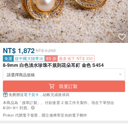
NT$ 1,872
NT$ 2,202
免運
從中國大陸寄出
85 折
最多省下 NT$ 330
8-9mm 白色淡水珍珠不規則花朵耳釘 金色 S454
我要訂製
免費贈送
電子賀卡
，結帳完成後填寫
本商品為「接單訂製」。付款後需 2 個工作天製作。現在下單預估
8/20~9/1 到貨。
Pinkoi 代開電子發票，開立後將寄至你的電子郵件