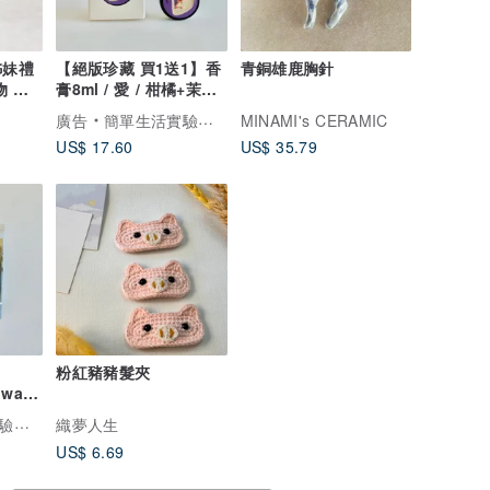
【絕版珍藏 買1送1】香
青銅雄鹿胸針
膏8ml / 愛 / 柑橘+茉莉
+廣藿香
廣告
簡單生活實驗室 Simple Life Laboratory
MINAMI's CERAMIC
US$ 17.60
US$ 35.79
粉紅豬豬髮夾
iwan
 綠茶
atory
織夢人生
US$ 6.69