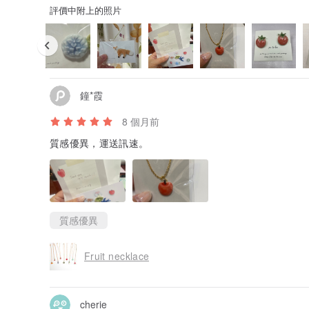
評價中附上的照片
鐘*霞
8 個月前
質感優異，運送訊速。
質感優異
Fruit necklace
cherie