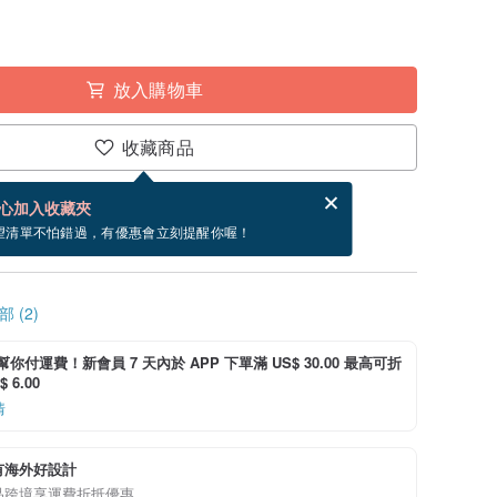
放入購物車
收藏商品
賀卡，結帳完成後填寫
電子賀卡是什麼？
心加入收藏夾
寄出商品為 5 個工作天。（不包含假日）
望清單不怕錯過，有優惠會立刻提醒你喔！
 (2)
i 幫你付運費！新會員 7 天內於 APP 下單滿 US$ 30.00 最高可折
 6.00
情
有海外好設計
品跨境享運費折抵優惠