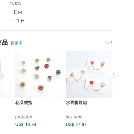
100%
1 日內
1～3 日
商品
1 / 4
看更多
花朵戒指
水果胸針組
玫瑰造型
po-to-bo
po-to-bo
po-to-bo
US$ 18.84
US$ 37.67
US$ 18.