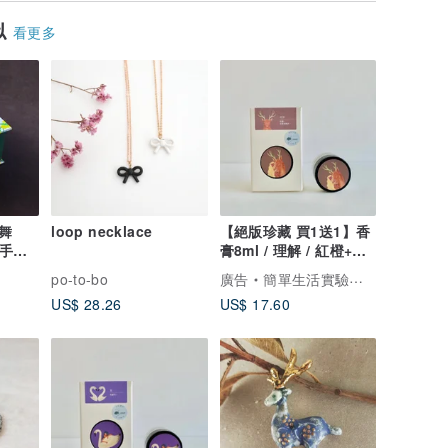
似
看更多
舞
loop necklace
【絕版珍藏 買1送1】香
i】手鍊
膏8ml / 理解 / 紅橙+粉
 禮盒
椒+小荳蔻
po-to-bo
廣告
簡單生活實驗室 Simple Life Laboratory
US$ 28.26
US$ 17.60