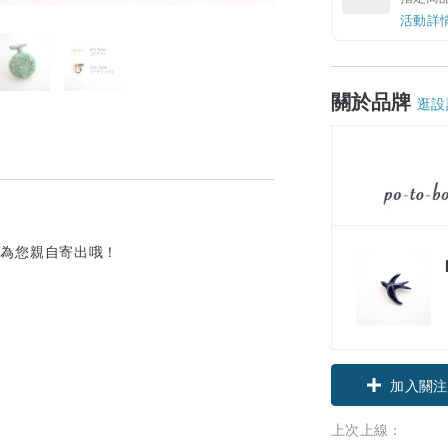
活動詳
關於品牌
逛設
計師為您親自寄出哦！
。
加入關注
上次上線：