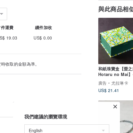
與此商品相
首件運費
續件加收
S$ 19.03
US$ 0.00
貨時收取的金額為準。
和紙珠寶盒【螢之
Hotaru no Ma
盒 飾品盒 附磁吸
廣告
尤拉琳卡
US$ 21.41
我們建議的瀏覽環境