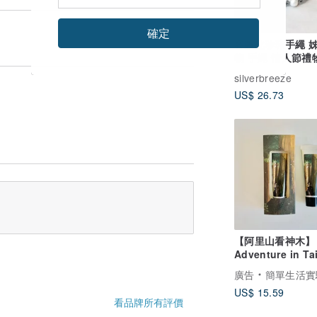
確定
客製化珍珠手繩 姊妹禮
物 手繩 情人節禮物 生
日禮物 TB055
silverbreeze
US$ 26.73
【阿里山看神木】
Adventure in Ta
護手霜 / 阿里山 /
廣告
簡單生活實驗室 Simple Life Labor
香
US$ 15.59
看品牌所有評價