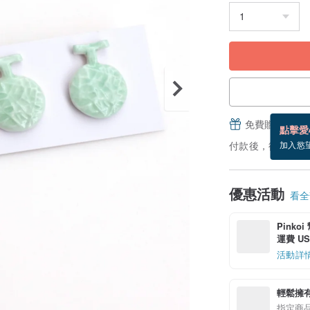
免費贈送電子
點擊愛
付款後，從備貨到
加入慾
優惠活動
看全部
Pinko
運費 US$
活動詳
輕鬆擁
指定商