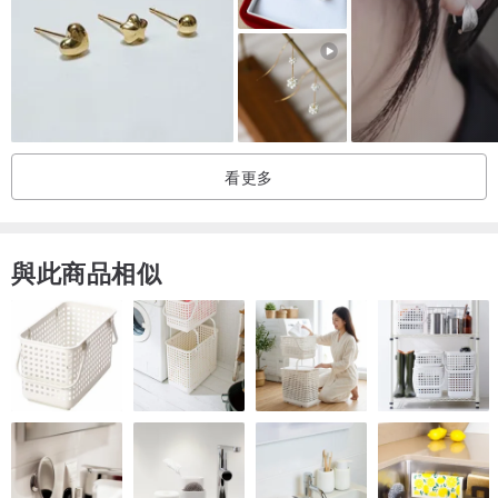
陶片的側面也施以金繼，從側面也能欣賞到金色的光澤，增添高雅氣
質。
無論是休閒或優雅風格的穿搭，皆可作為畫龍點睛的單品，敬請嘗試
看更多
配戴。
與此商品相似
長度：陶片：20 x 21mm
重量：雖為陶片，但質地輕盈，配戴舒適◎
這是獨一無二的單品飾品，因此也十分適合作為贈禮。
亦適合贈予珍視之人。