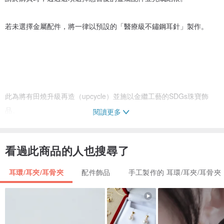
若未選擇金屬配件，將一律以預設的「醫療級不鏽鋼耳針」製作。
此為將有田燒升級再造（upcycle）並施以金繼工藝的SDGs珠寶飾
品。
閱讀更多
我們將破損、缺角、不再使用的陶器進行再利用，施以金繼工藝，重
看過此商品的人也搜尋了
新打造成飾品。
耳環/耳夾/耳骨夾
配件飾品
手工製作的 耳環/耳夾/耳骨夾
作品的理念在於，希望人們能貼近自然與綿延至今的日本傳統，並將
其轉化為與未來相連的現代飾品，創造新的可能性。
這些是帶有花卉圖案或日式紋樣、充滿存在感且高雅的陶片。