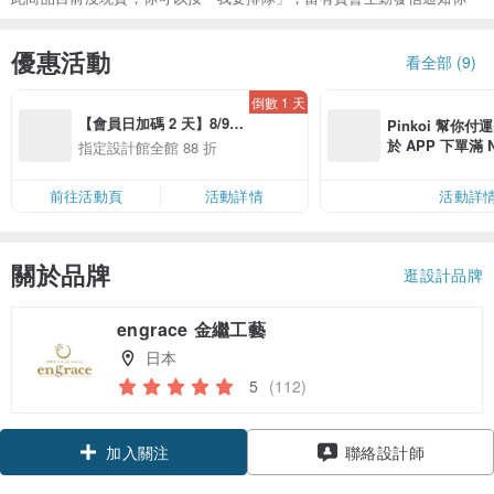
優惠活動
看全部 (9)
倒數 1 天
【會員日加碼 2 天】8/9-
Pinkoi 幫你付
8/10 精選設計限定 88 折
於 APP 下單滿 
指定設計館全館 88 折
運費 NT$ 100
前往活動頁
活動詳情
活動詳
關於品牌
逛設計品牌
engrace 金繼工藝
日本
5
(112)
領優惠券
加入關注
聯絡設計師