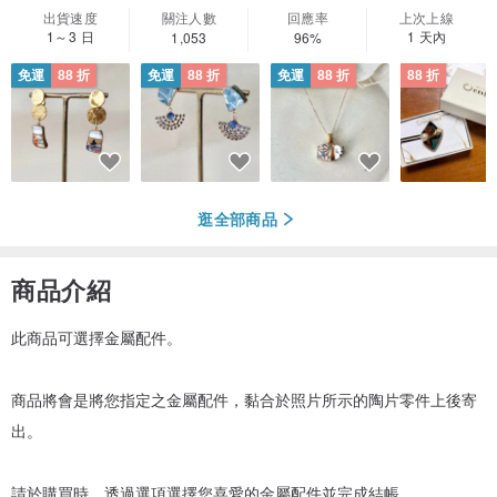
出貨速度
關注人數
回應率
上次上線
1～3 日
1 天內
1,053
96%
免運
88 折
免運
88 折
免運
88 折
88 折
逛全部商品
商品介紹
此商品可選擇金屬配件。
商品將會是將您指定之金屬配件，黏合於照片所示的陶片零件上後寄
出。
請於購買時，透過選項選擇您喜愛的金屬配件並完成結帳。