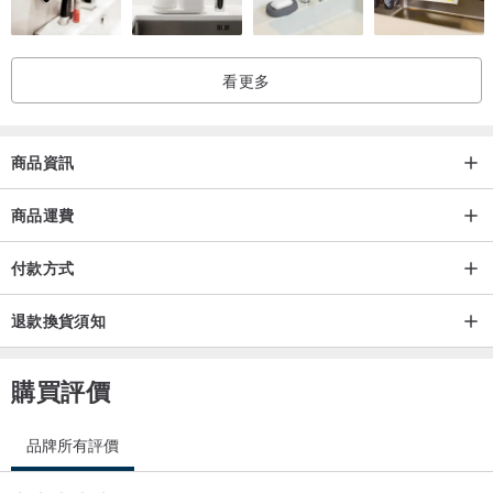
看更多
*我們將寄出照片所示的商品，但若於其他平台已售出，則可能需要訂
製生產。屆時，照片所示的陶片或天然石在顏色、圖案及尺寸上可能
會有個體差異，敬請注意。
商品資訊
*「金繼」是使用漆與金粉修補破損、缺角的陶磁器，是日本獨有的傳
商品運費
統修復技法。本作品採用現代簡化金繼技法創作，與使用漆樹樹液製
付款方式
成的本漆不同，黏合部分採用接著劑。
金繼部分使用漆（非生漆，為廠商製造的塗料）與金粉（黃銅粉、珍
退款換貨須知
珠粉），並為加強固定，亦混合使用UV光固化樹脂。
購買評價
---------------------
品牌所有評價
贈禮、禮物、陶片飾品、有田燒、伊萬裡燒、天然石飾品、獨一無二
飾品、贈品、陶瓷飾品、天然石、金繼、金繼飾品、簡易金繼、現代