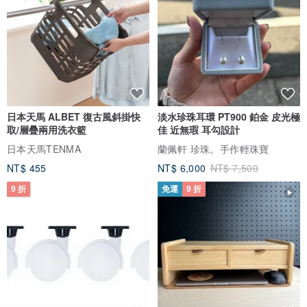
日本天馬 ALBET 復古風斜掛快
淡水珍珠耳環 PT900 鉑金 皮光極
取/層疊兩用洗衣籃
佳 近無瑕 耳勾設計
日本天馬TENMA
蘭佩軒 珍珠。手作輕珠寶
NT$ 455
NT$ 6,000
NT$ 7,500
9 折
免運
9 折