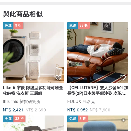
與此商品相似
免運
9 折
免運
88 折
Like-it 窄款 隙縫型多功能可堆疊
【CELLUTANE】雙人沙發A01加
收納籃 洗衣籃 三層組
長型(2P)日本製平價沙發 皮革/燈
芯絨
this-this 雜貨研究所
FULUX 弗洛克
NT$ 2,421
NT$ 2,690
NT$ 6,952
NT$ 7,900
免運
32 折
免運
8 折