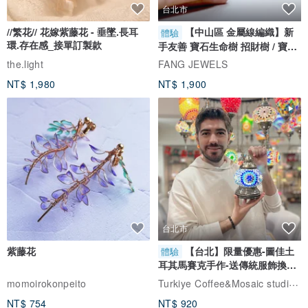
台北市
//繁花// 花嫁紫藤花 - 垂墜.長耳
【中山區 金屬線編織】新
體驗
環.存在感_接單訂製款
手友善 寶石生命樹 招財樹 / 寶石
自選
the.light
FANG JEWELS
NT$ 1,980
NT$ 1,900
台北市
紫藤花
【台北】限量優惠-圖佳土
體驗
耳其馬賽克手作-送傳統服飾換裝
體驗
Turkiye Coffee&Mosaic studio土耳其咖啡與馬賽克燈工作坊
momoirokonpeito
NT$ 754
NT$ 920