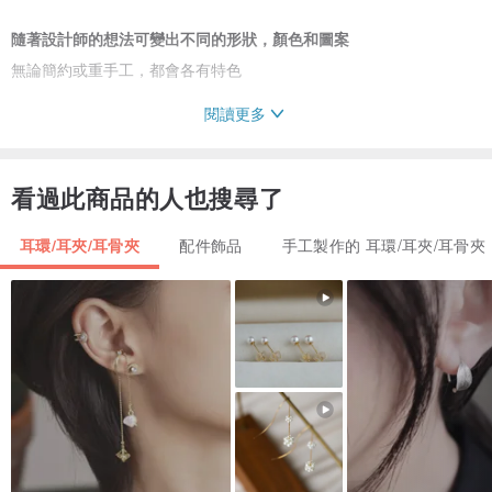
隨著設計師的想法可變出不同的形狀，顏色和圖案
無論簡約或重手工，都會各有特色
閱讀更多
因為是全手工制作，每一個產品都是獨一無二
每次都是少量制作，適合獨特的你
看過此商品的人也搜尋了
請温柔對代我
耳環/耳夾/耳骨夾
配件飾品
手工製作的 耳環/耳夾/耳骨夾
雖然軟陶都有一定的韌性，但都請不要故意去折斷啊
在除下耳塞的時候，請温柔的旋轉式地拿取
⊳ ⊳ ⊳ ⊳ ⊳ ⊳ ⊳ ⊳ ⊳ ⊳ ⊳ ⊳ ⊳ ⊳ ⊳ ⊳ ⊳ ⊳ ⊳ ⊳ ⊳ ⊳ ⊳ ⊳ ⊳
手工都難免會有一點點手紋，陶泥中有細少的纖維混入，
烘焙產生的小泡泡等手工的痕跡，但絕對不會影響外觀
如果有非常介意的朋友要注意想清楚才拍啊
個人衛生安全的關係，除了非人為瑕疵以外一旦售出既不退貨，