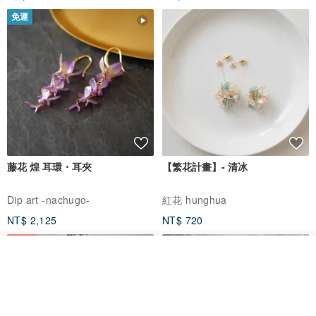
免運
藤花 煌 耳環・耳夾
【繁花計畫】- 清冰
Dip art -nachugo-
紅花 hunghua
NT$ 2,125
NT$ 720
93 折
看其他商品
了解品牌