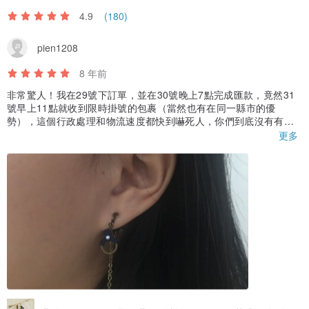
4.9
(180)
pien1208
8 年前
非常驚人！我在29號下訂單，並在30號晚上7點完成匯款，竟然31
號早上11點就收到限時掛號的包裹（當然也有在同一縣市的優
勢），這個行政處理和物流速度都快到嚇死人，你們到底沒有有在
下班！（派人去勞檢
更多
買的兩副耳夾都令人十分喜愛，實體意外地比想像中的小，但正是
因為小巧（約2-3個牙籤寬），戴起來十分低調而精緻，非常喜歡！