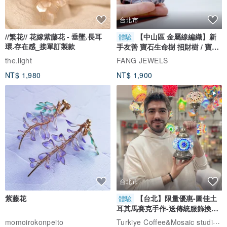
台北市
//繁花// 花嫁紫藤花 - 垂墜.長耳
【中山區 金屬線編織】新
體驗
環.存在感_接單訂製款
手友善 寶石生命樹 招財樹 / 寶石
自選
the.light
FANG JEWELS
NT$ 1,980
NT$ 1,900
台北市
紫藤花
【台北】限量優惠-圖佳土
體驗
耳其馬賽克手作-送傳統服飾換裝
體驗
Turkiye Coffee&Mosaic studio土耳其咖啡與馬賽克燈工作坊
momoirokonpeito