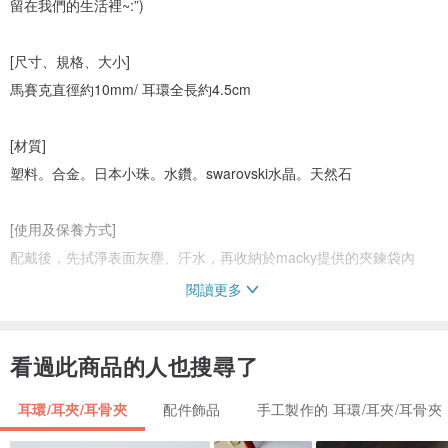
留在我們的生活裡~:”)
[尺寸、規格、大小]
馬賽克直徑約10mm/ 耳環全長約4.5cm
[材質]
塑料。合金。日本小珠。水鑽。swarovski水晶。天然石
[使用及保養方式]
配戴後，先拭淨表面灰塵、汗水，再收納於macky提供的夾鍊袋內
閱讀更多
[產地]台灣私人手作
看過此商品的人也搜尋了
耳環/耳夾/耳骨夾
配件飾品
手工製作的 耳環/耳夾/耳骨夾