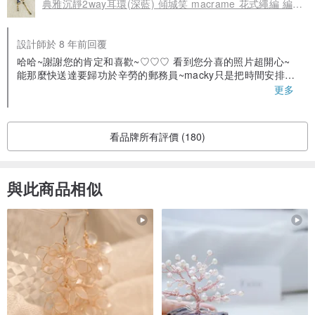
典雅沉靜2way耳環(深藍) 傾城笑 macrame 花式繩編 編結 可改耳夾式 天然石
設計師於 8 年前回覆
哈哈~謝謝您的肯定和喜歡~♡♡♡ 看到您分喜的照片超開心~
能那麼快送達要歸功於辛勞的郵務員~macky只是把時間安排的
剛剛好而已~XDDD
更多
看品牌所有評價 (180)
與此商品相似