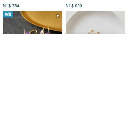
NT$ 754
NT$ 920
免運
我要排隊
了解品牌
藤花 煌 耳環・耳夾
【繁花計畫】- 清冰
Dip art -nachugo-
紅花 hunghua
NT$ 2,125
NT$ 720
93 折