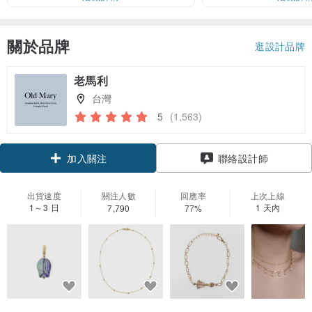
關於品牌
逛設計品牌
老馬利
台灣
5
(1,563)
領優惠券
聯絡設計師
加入關注
出貨速度
關注人數
回應率
上次上線
1～3 日
1 天內
7,790
77%