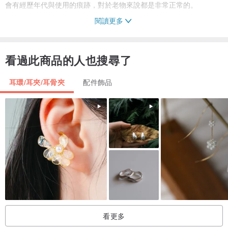
會有經歷年代與使用的痕跡，對於老物來說都是非常正常的。
閱讀更多
【古董飾品產地】
許多老物的產地因年代久遠無法得知，Pinkoi系統產地預設為台灣，
看過此商品的人也搜尋了
特此告知避免誤會。
耳環/耳夾/耳骨夾
配件飾品
Find Us On Instagram : old_mary__
Follow Us On Facebook : 老馬利
看更多