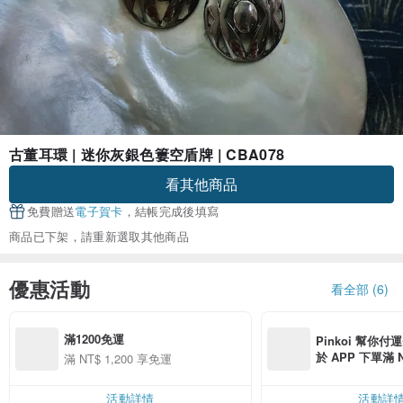
古董耳環 | 迷你灰銀色簍空盾牌 | CBA078
看其他商品
免費贈送
電子賀卡
，結帳完成後填寫
商品已下架，請重新選取其他商品
優惠活動
看全部 (6)
滿1200免運
Pinkoi 幫你付
於 APP 下單滿 
滿 NT$ 1,200 享免運
運費 NT$ 100
活動詳情
活動詳