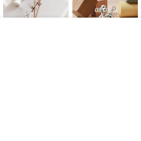
看其他商品
了解品牌
紅寶石可愛松鼠項鍊
氣球貴賓狗項鍊 不會漏氣款 職人
鏡面拋光 MIT台灣製造
PHOEBE JEWELRY
VIVIDIA Jewelry Design 薇媞亞
NT$ 750
NT$ 1,743
NT$ 1,980
免運