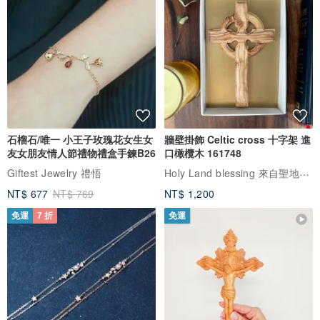
石榴石/唯一 小王子玫瑰花女生女
牆壁掛飾 Celtic cross 十字架 進
友女朋友情人節禮物禮盒手鍊B26
口橄欖木 161748
Holy Land blessing 來自聖地的祝福
Giftest Jewelry 禮悟
NT$ 677
NT$ 769
NT$ 1,200
免運
7 折
免運