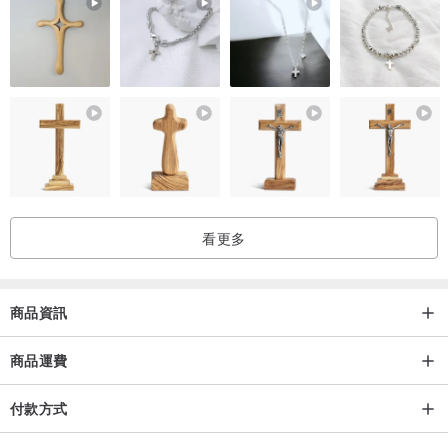
理想禮物——無論她的年齡如何——既適合自我寵愛，也適合贈送他
人。
• 免費修理：如果您在購買後的六個月內遇到任何質量問題，我們將
為您提供免費的修理服務——因為您的滿意是我們的首要任務。
• 全天舒適：超輕設計，適合全天佩戴，您幾不會覺得它們在耳朵
上！
► 關於我們
看更多
♥ 我們專注於打造您和您的親人將珍藏一生的永恆珠寶。每一件作品
都經過精心設計，採用經典工藝，融合時尚與個性，成為不僅僅是飾
品的珍貴禮物，承載著情感與故事。我們的設計適合熱愛獨特美麗的
商品資訊
女性，每一件作品都在用心反映她們的個性與情感。選擇我們的珠
寶，意味著選擇一份永恆的紀念品，它將陪伴您和您摯愛的人度過每
商品運費
個特別的瞬間。
付款方式
♥ 如果您有任何問題，請隨時聯繫——我們一直在這裡，樂意為您提