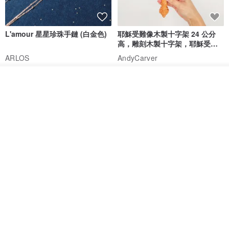
L'amour 星星珍珠手鏈 (白金色)
耶穌受難像木製十字架 24 公分
高，雕刻木製十字架，耶穌受難
像天主教十字架
ARLOS
AndyCarver
NT$ 4,641
NT$ 6,630
NT$ 1,560
放入購物車
免運
7 折
加入收藏
了解品牌
基督教婚禮禮物 桌上擺設 橄欖木
La Joie 藍月亮石閃耀項鏈 (玫瑰
雙層站立十字架 木製底座
金)
161711
Holy Land blessing 來自聖地的祝福
ARLOS