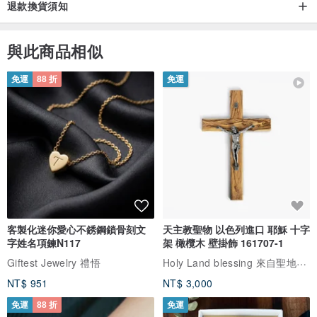
退款換貨須知
供幫助！
與此商品相似
► 常見問題解答：純銀極簡歐泊耳圈
問：我有鎳過敏。這款耳環適合敏感肌膚？
免運
88 折
免運
答：絕對適合！我們非常理解敏感肌膚的需求。這款耳環採用無鎳的
925純銀手工製作，因此它們非常溫和，既簡潔又時尚。
問：這款耳環足夠輕便，適合全天佩戴？
答：當然。每對耳環都經過精心手工製作，設計輕便舒適，您可以從
早到晚佩戴——甚至完全忘記它們的存在。
問：它們看起來很精緻——能承受日常佩戴？
答：當然！雖然它們外觀精緻，但這款耳環出奇的堅固，足以應對日
客製化迷你愛心不銹鋼鎖骨刻文
天主教聖物 以色列進口 耶穌 十字
常生活中的每一個小細節。
字姓名項鍊N117
架 橄欖木 壁掛飾 161707-1
問：這款耳環適合作為禮物？
Holy Land blessing 來自聖地的祝福
Giftest Jewelry 禮悟
答：百分之百！它們精美包裝，完美適合作為生日、節日或其他特別
NT$ 951
NT$ 3,000
場合的驚喜。獨特的魅力和永恆的設計使它們成為一個貼心的禮物，
免運
88 折
免運
無論是送給特別的人，還是犒賞自己。