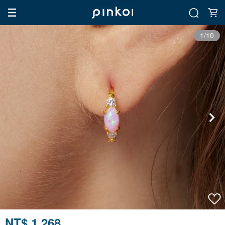
1/10
NT$ 1,268