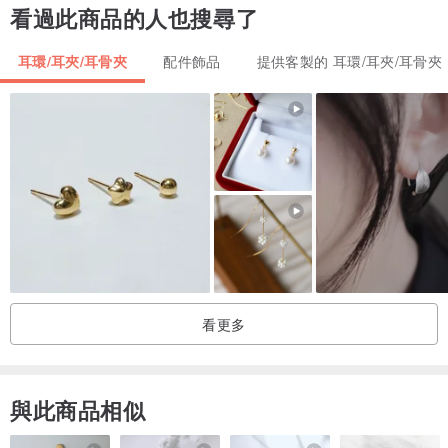
看過此商品的人也搜尋了
我們致力於確保您完全滿意您的購買。如果因為任何原因您對我們的
耳環/耳夾/耳骨夾
配件飾品
提供客製的 耳環/耳夾/耳骨夾
極簡歐泊耳圈不滿意，請不用擔心！我們提供全額退款，因為您的滿
意是我們的首要任務。
► 精美的禮品包裝
每一對精緻的歐泊耳環都精美地包裝在帶品牌的珠寶禮盒中。我們不
附帶價格收據，方便您直接將其送給收件人。
► 為什麼選擇我們的純銀極簡歐泊耳圈？
• 獨特設計：限量版和客製製作，僅在我們的店舖出售。
看更多
• 公平定價：我們自行設計和製作每一件作品，省去中間商，因此您
只需為質量付費——而不是中間商的加價。
• 精湛工藝：每對耳環都經過九道精細工序製作，確保完美無瑕。
與此商品相似
• 防水：佩戴它們游泳、洗澡或享受任何水上活動時都無需擔心！
• 完美禮物：這款耳環精心手工製作，既美觀又耐用，是任何女性的