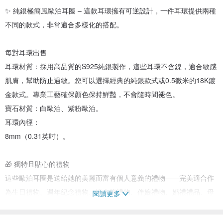
✨ 純銀極簡風歐泊耳圈 – 這款耳環擁有可逆設計，一件耳環提供兩種
不同的款式，非常適合多樣化的搭配。
每對耳環出售
耳環材質：採用高品質的S925純銀製作，這些耳環不含鎳，適合敏感
肌膚，幫助防止過敏。您可以選擇經典的純銀款式或0.5微米的18K鍍
金款式。專業工藝確保顏色保持鮮豔，不會隨時間褪色。
寶石材質：白歐泊、紫粉歐泊。
耳環內徑：
8mm（0.31英吋）。
🎁 獨特且貼心的禮物
這些歐泊耳圈是送給她的美麗而富有個人意義的禮物——完美適合作
為生日禮物、週年紀念禮物、情人節禮物、伴娘禮物、婚禮禮品、母
閱讀更多
親節禮物或聖誕禮物！憑藉其極簡設計和防過敏材料，它們是您所愛
的人將真正珍惜的甜美和有意義的紀念品。