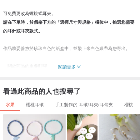
可免費更改為螺旋式耳夾。
請在下單時，於價格下方的「選擇尺寸與規格」欄位中，挑選您需要
的耳針或耳夾款式。
作品將妥善放於珍珠白色的紙盒中，並繫上米白色緞帶為您寄出。
＿關於商品的重要叮嚀＿
閱讀更多
・此為非常脆弱的材質。不耐極端的冷熱溫度、重壓與摩擦，若樹脂
部分破損將無法修復，請溫柔地對待它。
看過此商品的人也搜尋了
・不配戴時，建議將其收納於原本寄送時的附贈小盒中。
・請勿配戴著洗澡、泡溫泉、游泳或至海邊戲水。
水果
櫻桃耳環
手工製作的 耳環/耳夾/耳骨夾
櫻桃
・樹脂內部可能會產生微小氣泡，敬請見諒。
產地/製作方式
日本手工製作