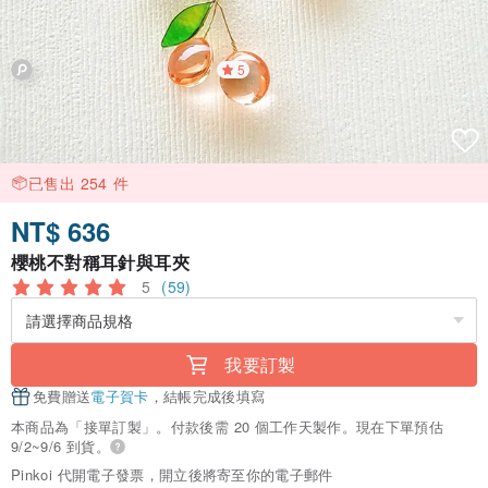
5
已售出 254 件
NT$ 636
櫻桃不對稱耳針與耳夾
5
(59)
我要訂製
免費贈送
電子賀卡
，結帳完成後填寫
本商品為「接單訂製」。付款後需 20 個工作天製作。現在下單預估
9/2~9/6 到貨。
Pinkoi 代開電子發票，開立後將寄至你的電子郵件