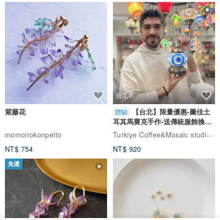
台北市
紫藤花
【台北】限量優惠-圖佳土
體驗
耳其馬賽克手作-送傳統服飾換裝
體驗
Turkiye Coffee&Mosaic studio土耳其咖啡與馬賽克燈工作坊
momoirokonpeito
NT$ 754
NT$ 920
免運