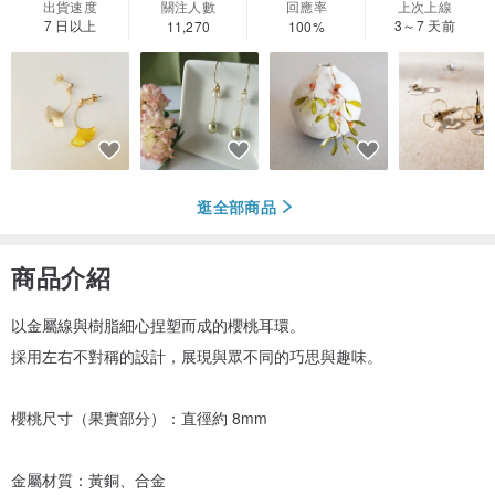
出貨速度
關注人數
回應率
上次上線
7 日以上
3～7 天前
11,270
100%
逛全部商品
商品介紹
以金屬線與樹脂細心捏塑而成的櫻桃耳環。
採用左右不對稱的設計，展現與眾不同的巧思與趣味。
櫻桃尺寸（果實部分）：直徑約 8mm
金屬材質：黃銅、合金