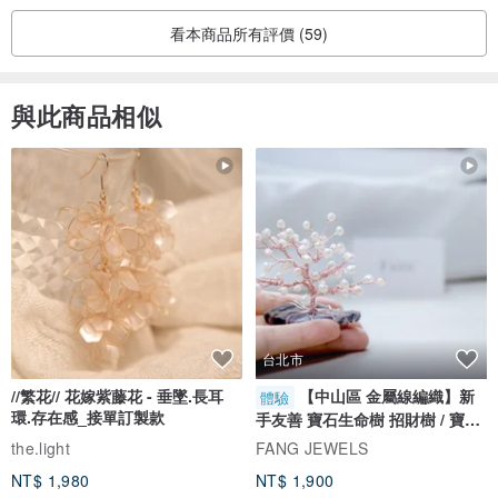
看本商品所有評價 (59)
與此商品相似
台北市
//繁花// 花嫁紫藤花 - 垂墜.長耳
【中山區 金屬線編織】新
體驗
環.存在感_接單訂製款
手友善 寶石生命樹 招財樹 / 寶石
自選
the.light
FANG JEWELS
NT$ 1,980
NT$ 1,900