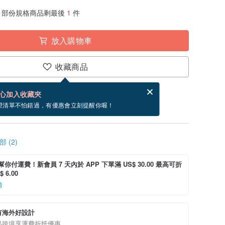
部份規格商品剩最後
1
件
放入購物車
收藏商品
賀卡，結帳完成後填寫
電子賀卡是什麼？
心加入收藏夾
寄出商品為 3 個工作天。（不包含假日）
望清單不怕錯過，有優惠會立刻提醒你喔！
 (2)
i 幫你付運費！新會員 7 天內於 APP 下單滿 US$ 30.00 最高可折
 6.00
情
有海外好設計
品跨境享運費折抵優惠