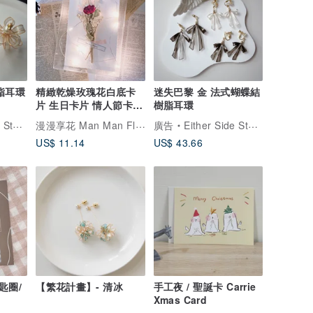
脂耳環
精緻乾燥玫瑰花白底卡
迷失巴黎 金 法式蝴蝶結
片 生日卡片 情人節卡片
樹脂耳環
發光卡片 現貨
漫漫享花 Man Man Flower
tore
廣告
Either Side Store
US$ 11.14
US$ 43.66
匙圈/
【繁花計畫】- 清冰
手工夜 / 聖誕卡 Carrie
Xmas Card