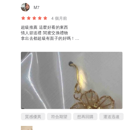
M7
4 個月前
超級推薦 這麼好看的東西
情人節送禮 閨蜜交換禮物
拿出去都超級有面子的好嗎！
你們快點下單不要猶豫了
質感優異
符合期望
想再回購
運送迅速