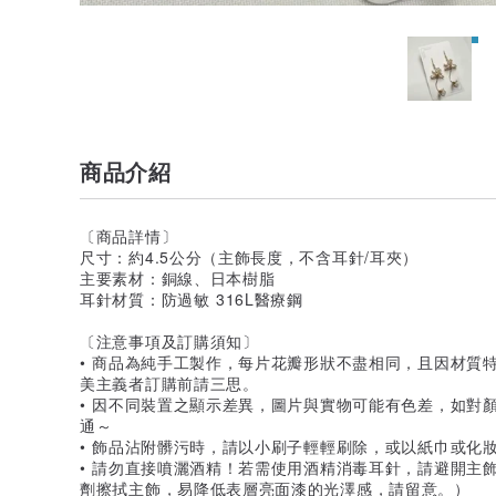
商品介紹
〔商品詳情〕
尺寸：約4.5公分（主飾長度，不含耳針/耳夾）
主要素材：銅線、日本樹脂
耳針材質：防過敏 316L醫療鋼
〔注意事項及訂購須知〕
• 商品為純手工製作，每片花瓣形狀不盡相同，且因材質
美主義者訂購前請三思。
• 因不同裝置之顯示差異，圖片與實物可能有色差，如對
通～
• 飾品沾附髒污時，請以小刷子輕輕刷除，或以紙巾或化
• 請勿直接噴灑酒精！若需使用酒精消毒耳針，請避開主
劑擦拭主飾，易降低表層亮面漆的光澤感，請留意。）