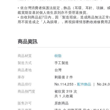
• 依台灣消費者保護法規定，飾品（耳環、耳針、項鍊、
鑑賞期並基於個人衛生原則亦不受理退換貨。
• 自收到商品起7日內，因「製造瑕疵」造成商品無法正
用不當造成之「人為損壞」，將視損壞情形酌收維修費用
商品資訊
商品材質
樹脂
製造方式
手工製造
商品產地
台灣
庫存
剩最後 2 件
商品排行
No.114,253 -
配件飾品
| No.24,0
商品熱門度
被欣賞 319 次
共 1 人收藏
販售許可
原創商品
商品摘要
流光-金 樹脂耳環 尺寸：約4.5公