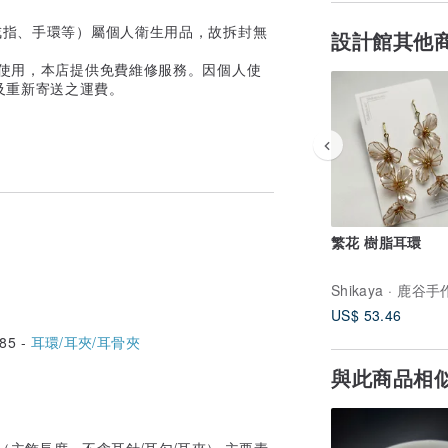
戒指、手環等）屬個人衛生用品，故拆封無
設計館其他
常使用，本店提供免費維修服務。因個人使
及重新寄送之運費。
繁花 樹脂耳環
Shikaya · 鹿谷手
US$ 53.46
85 -
耳環/耳夾/耳骨夾
與此商品相
分（主飾長度，不含耳針/耳勾/耳夾） 主要素