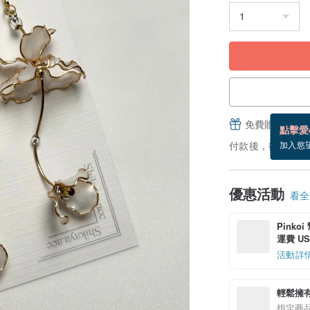
免費贈送電子
點擊愛
付款後，從備貨到
加入慾
優惠活動
看全部
Pinko
運費 US$
活動詳
輕鬆擁
指定商