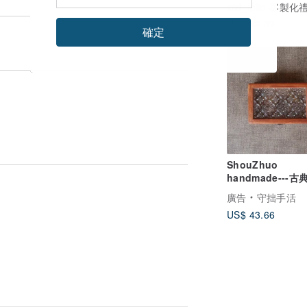
zizi_folio 客製
US$ 42.32
確定
ShouZhuo
handmade---
盒/少量手工/訂製
廣告
守拙手活
US$ 43.66