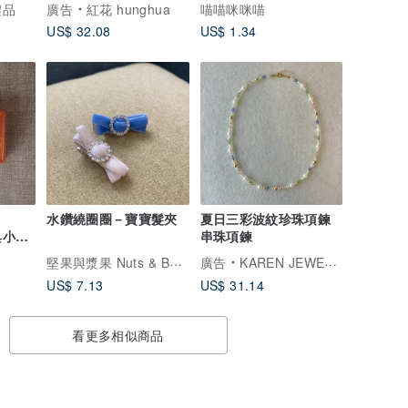
化禮品
廣告
紅花 hunghua
喵喵咪咪喵
US$ 32.08
US$ 1.34
水鑽繞圈圈－寶寶髮夾
夏日三彩波紋珍珠項鍊
古典小木
串珠項鍊
傢俬
堅果與漿果 Nuts & Berries
廣告
KAREN JEWELRY
US$ 7.13
US$ 31.14
看更多相似商品