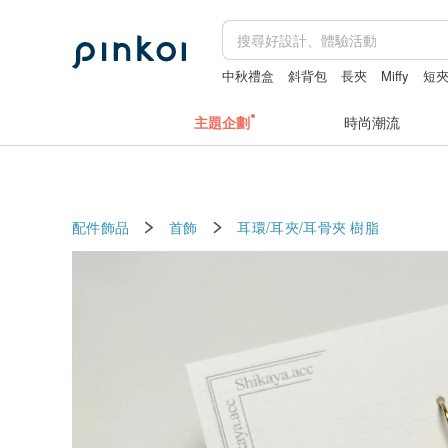
中秋禮盒
斜背包
長夾
Miffy
短
主題企劃
時尚潮流
配件飾品
首飾
耳環/耳夾/耳骨夾
樹脂