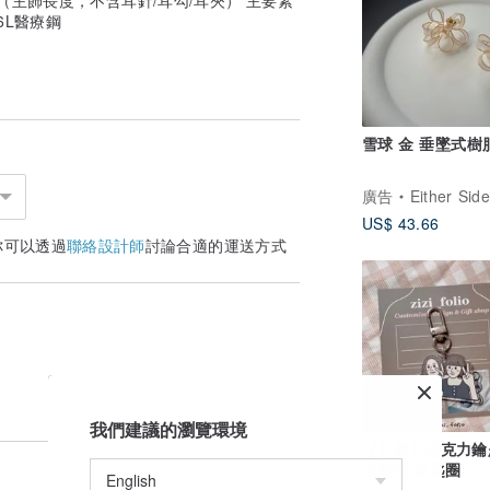
6L醫療鋼
雪球 金 垂墜式樹
廣告
Either Side S
US$ 43.66
你可以透過
聯絡設計師
討論合適的運送方式
我們建議的瀏覽環境
【客製】壓克力鑰
似顏繪/鑰匙圈