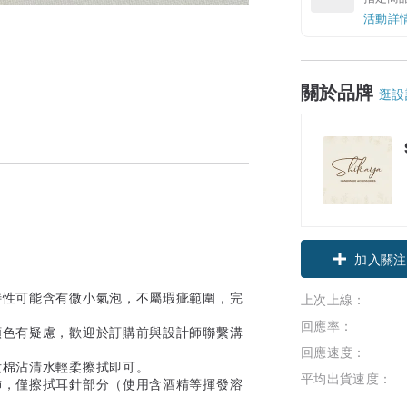
活動詳
關於品牌
逛設
加入關注
特性可能含有微小氣泡，不屬瑕疵範圍，完
上次上線：
回應率：
顏色有疑慮，歡迎於訂購前與設計師聯繫溝
回應速度：
妝棉沾清水輕柔擦拭即可。
平均出貨速度：
飾，僅擦拭耳針部分（使用含酒精等揮發溶