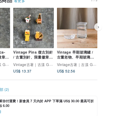
看更多
ca-
Vintage Pins 復古別針
Vintage 早期玻璃罐 /
Vintag
量徽章、
/ 古董別針、限量徽章胸
古董老物、早期玻璃
/ 古董
ola
針、古董徽章
罐、老玻璃罐
針、古董
Vintage古著｜古漾 GoYoung
Vintage古著｜古漾 GoYoung
Vintage古著｜古漾 GoYoung
US$ 13.37
US$ 52.56
US$ 11.
 (2)
i 幫你付運費！新會員 7 天內於 APP 下單滿 US$ 30.00 最高可折
 6.00
情