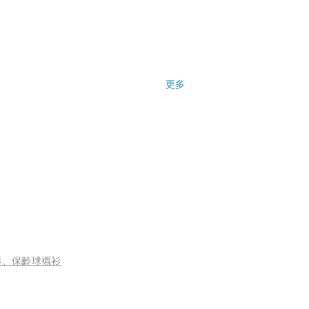
更多
下一手
好
著襯衫、保齡球襯衫