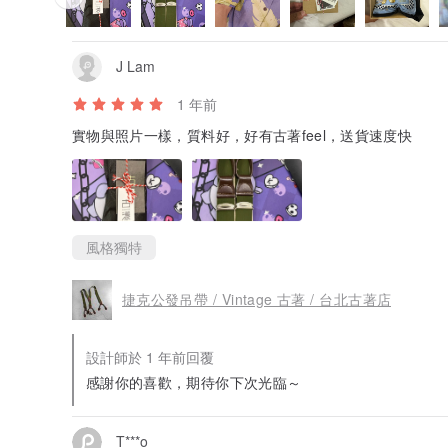
J Lam
1 年前
實物與照片一樣，質料好，好有古著feel，送貨速度快
風格獨特
捷克公發吊帶 / Vintage 古著 / 台北古著店
設計師於 1 年前回覆
感謝你的喜歡，期待你下次光臨～
T***o