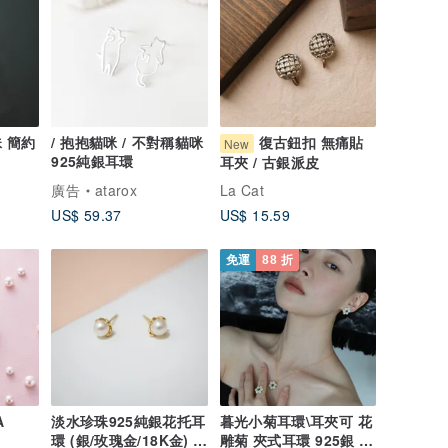
珠 簡約
/ 抱抱貓咪 / 不對稱貓咪
復古鈕扣 無痛貼
New
925純銀耳環
耳夾 / 古銀派皮
廣告
atarox
La Cat
US$ 59.37
US$ 15.59
免運
88 折
A
淡水珍珠925純銀花托耳
暮光小菊耳環\耳夾可 花
環 (銀/玫瑰金/18K金) |
雕菊 夾式耳環 925銀 婚