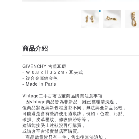
商品介紹
GIVENCHY 古董耳環
- Ｗ 0.8 x H 3.5 cm / 耳夾式
- 複合金屬鍍金色
- Made in Paris
Vintage二手古著古董商品購買注意事項
· 因vintage商品皆為非新品，雖已整理清洗過，
但商品狀況與新舊程度都不同，無法與全新品比較，
可能還是會有些許使用過痕跡，例如：色差、污點、
破損、皮革壓紋、修改痕跡等等，
建議能接受上述狀況再行購買，
或請改至古漾實體店面購買。
· 商品數量皆只有一件，售出後無法追加，