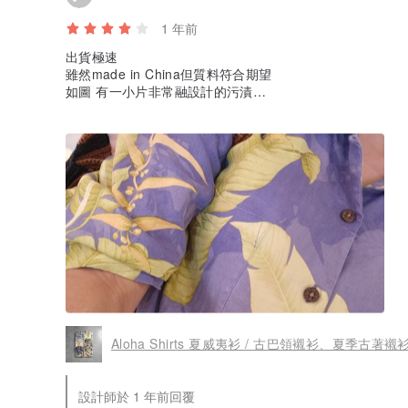
1 年前
出貨極速
雖然made in China但質料符合期望
如圖 有一小片非常融設計的污漬
但不影響我的喜愛
這家已經是回購 很喜歡他們有好好的把衣服整理好再交給
不過(個人認為)如果可以不用不織袋/用較環保包裝物料會更
Aloha Shirts 夏威夷衫 / 古巴領襯衫、夏季古
設計師於 1 年前回覆