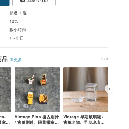
超過 1 週
12%
數小時內
1～3 日
商品
1 / 3
看更多
ca-
Vintage Pins 復古別針
Vintage 早期玻璃罐 /
Vintag
量徽章、
/ 古董別針、限量徽章胸
古董老物、早期玻璃
/ 古董
ola
針、古董徽章
罐、老玻璃罐
針、古董