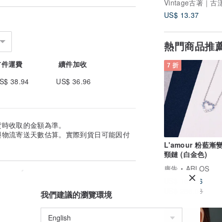
US$ 13.37
熱門商品推
首件運費
續件加收
7 折
S$ 38.94
US$ 36.96
貨時收取的金額為準。
與物流寄送天數估算。實際到貨日可能因付
L'amour 粉藍漸
頸鏈 (白金色)
廣告
ARLOS
US$ 165.26
US$ 236.08
我們建議的瀏覽環境
免運