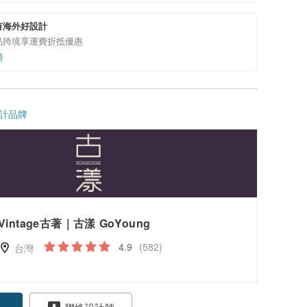
有海外好設計
品跨境享運費折抵優惠
情
計品牌
Vintage古著｜古漾 GoYoung
4.9
(582)
台灣
聯絡設計師